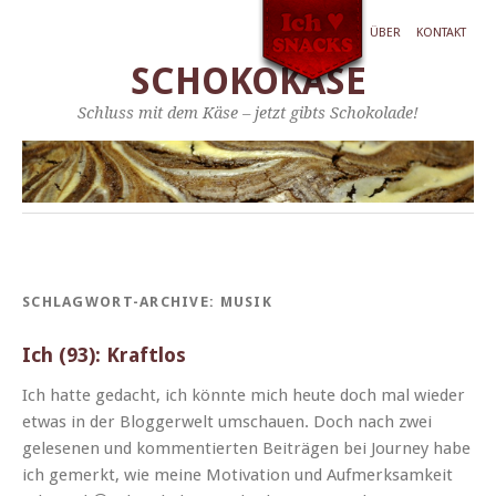
ÜBER
KONTAKT
SCHOKOKÄSE
Schluss mit dem Käse – jetzt gibts Schokolade!
SCHLAGWORT-ARCHIVE:
MUSIK
Ich (93): Kraftlos
Ich hat­te gedacht, ich kön­nte mich heute doch mal wieder
etwas in der Blog­ger­welt umschauen. Doch nach zwei
gele­se­nen und kom­men­tierten Beiträ­gen bei Jour­ney habe
ich gemerkt, wie meine Moti­va­tion und Aufmerk­samkeit