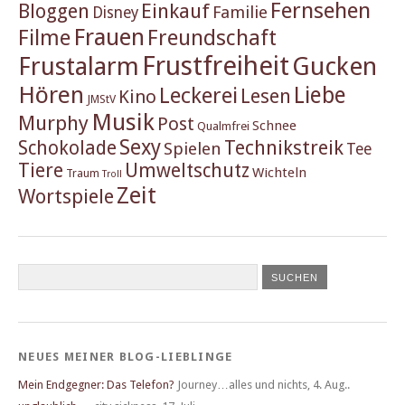
Fernsehen
Einkauf
Bloggen
Familie
Disney
Frauen
Filme
Freundschaft
Frustfreiheit
Frustalarm
Gucken
Hören
Liebe
Leckerei
Lesen
Kino
JMStV
Musik
Murphy
Post
Schnee
Qualmfrei
Sexy
Schokolade
Technikstreik
Spielen
Tee
Tiere
Umweltschutz
Wichteln
Traum
Troll
Zeit
Wortspiele
NEUES MEINER BLOG-LIEBLINGE
Mein Endgegner: Das Telefon?
Journey…alles und nichts
,
4. Aug..