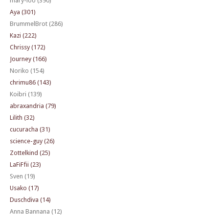
mary-loo (390)
Aya (301)
BrummelBrot (286)
Kazi (222)
Chrissy (172)
Journey (166)
Noriko (154)
chrimu86 (143)
Koibri (139)
abraxandria (79)
Lilith (32)
cucuracha (31)
science-guy (26)
Zottelkind (25)
LaFiFfii (23)
Sven (19)
Usako (17)
Duschdiva (14)
Anna Bannana (12)