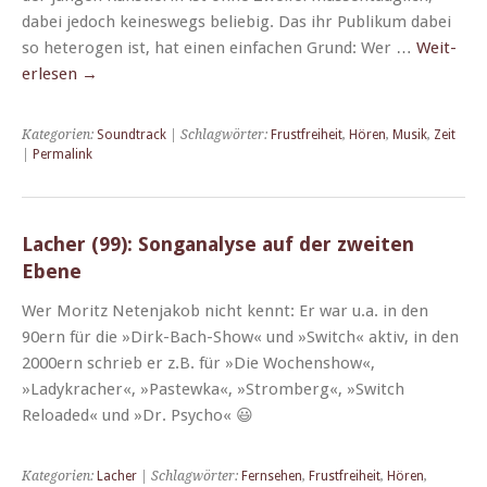
dabei jedoch keineswegs beliebig. Das ihr Pub­likum dabei
so het­ero­gen ist, hat einen ein­fachen Grund: Wer …
Weit­
er­lesen
→
Kategorien:
Soundtrack
| Schlagwörter:
Frustfreiheit
,
Hören
,
Musik
,
Zeit
|
Permalink
Lacher (99): Songanalyse auf der zweiten
Ebene
Wer Moritz Neten­jakob nicht ken­nt: Er war u.a. in den
90ern für die »Dirk-Bach-Show« und »Switch« aktiv, in den
2000ern schrieb er z.B. für »Die Wochen­show«,
»Ladykracher«, »Pastewka«, »Stromberg«, »Switch
Reloaded« und »Dr. Psycho« 😃
Kategorien:
Lacher
| Schlagwörter:
Fernsehen
,
Frustfreiheit
,
Hören
,