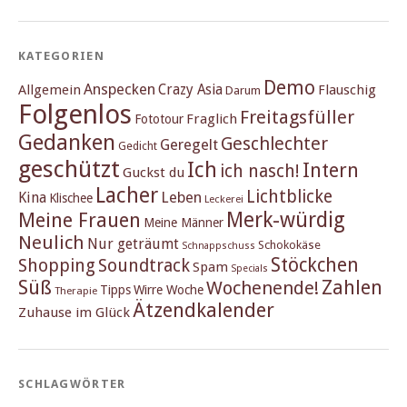
KATEGORIEN
Demo
Anspecken
Crazy Asia
Allgemein
Flauschig
Darum
Folgenlos
Freitagsfüller
Fraglich
Fototour
Gedanken
Geschlechter
Geregelt
Gedicht
geschützt
Ich
Intern
ich nasch!
Guckst du
Lacher
Lichtblicke
Kina
Leben
Klischee
Leckerei
Merk-würdig
Meine Frauen
Meine Männer
Neulich
Nur geträumt
Schokokäse
Schnappschuss
Stöckchen
Shopping
Soundtrack
Spam
Specials
Süß
Zahlen
Wochenende!
Tipps
Wirre Woche
Therapie
Ätzendkalender
Zuhause im Glück
SCHLAGWÖRTER