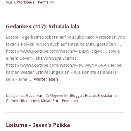
Musik
,
Wortspiele
|
Permalink
Gedanken (117): Schalala lala
Let­zte Tage beim Stöbern auf YouTube nach Ver­sio­nen von
Ievan’s Polk­ka bin ich auch auf Hat­sune Miku gestoßen …
https://www.youtube.com/watch?v=BjEy9_qkj4k … sowie
einem Cov­­er-Tanz von Saya Scar­let:
https://www.youtube.com/watch?v=Ru_AwNVK4IA Hier­bei
kamen wieder Erin­nerun­gen an – wie kön­nte es anders
sein – eine …
Weit­er­lesen
→
Kategorien:
Gedanken
| Schlagwörter:
Bloggen
,
Frauen
,
Frustalarm
,
Gucken
,
Hören
,
Liebe
,
Musik
,
Zeit
|
Permalink
Loituma – Ievan’s Polkka