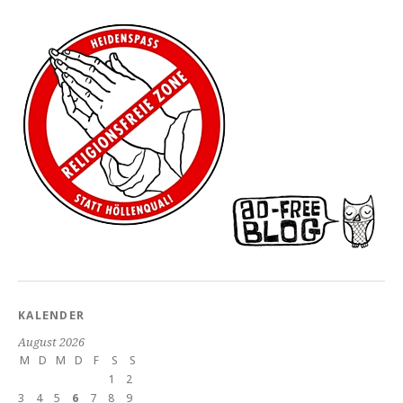
KALENDER
August 2026
M
D
M
D
F
S
S
1
2
3
4
5
6
7
8
9