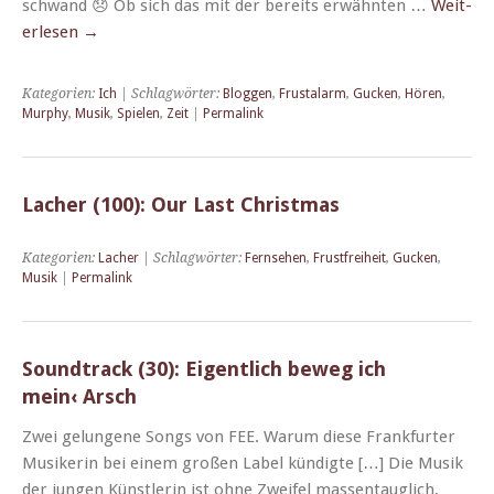
schwand 😞 Ob sich das mit der bere­its erwäh­n­ten …
Weit­
er­lesen
→
Kategorien:
Ich
| Schlagwörter:
Bloggen
,
Frustalarm
,
Gucken
,
Hören
,
Murphy
,
Musik
,
Spielen
,
Zeit
|
Permalink
Lacher (100): Our Last Christmas
Kategorien:
Lacher
| Schlagwörter:
Fernsehen
,
Frustfreiheit
,
Gucken
,
Musik
|
Permalink
Soundtrack (30): Eigentlich beweg ich
mein‹ Arsch
Zwei gelun­gene Songs von FEE. Warum diese Frank­furter
Musik­erin bei einem großen Label kündigte […] Die Musik
der jun­gen Kün­st­lerin ist ohne Zweifel massen­tauglich,