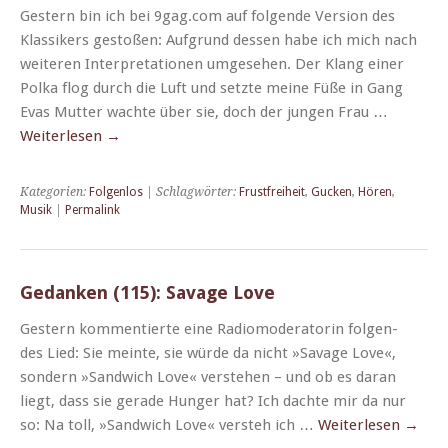
Gestern bin ich bei 9gag.com auf fol­gende Ver­sion des
Klas­sik­ers gestoßen: Auf­grund dessen habe ich mich nach
weit­eren Inter­pre­ta­tio­nen umge­se­hen. Der Klang ein­er
Pol­ka flog durch die Luft und set­zte meine Füße in Gang
Evas Mut­ter wachte über sie, doch der jun­gen Frau …
Weit­er­lesen
→
Kategorien:
Folgenlos
| Schlagwörter:
Frustfreiheit
,
Gucken
,
Hören
,
Musik
|
Permalink
Gedanken (115): Savage Love
Gestern kom­men­tierte eine Radiomod­er­a­torin fol­gen­
des Lied: Sie meinte, sie würde da nicht »Sav­age Love«,
son­dern »Sand­wich Love« ver­ste­hen – und ob es daran
liegt, dass sie ger­ade Hunger hat? Ich dachte mir da nur
so: Na toll, »Sand­wich Love« ver­steh ich …
Weit­er­lesen
→