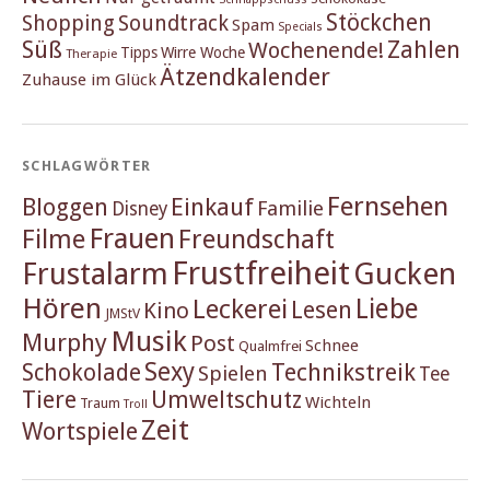
Stöckchen
Shopping
Soundtrack
Spam
Specials
Süß
Zahlen
Wochenende!
Tipps
Wirre Woche
Therapie
Ätzendkalender
Zuhause im Glück
SCHLAGWÖRTER
Fernsehen
Einkauf
Bloggen
Familie
Disney
Frauen
Filme
Freundschaft
Frustfreiheit
Frustalarm
Gucken
Hören
Liebe
Leckerei
Lesen
Kino
JMStV
Musik
Murphy
Post
Schnee
Qualmfrei
Sexy
Schokolade
Technikstreik
Spielen
Tee
Tiere
Umweltschutz
Wichteln
Traum
Troll
Zeit
Wortspiele