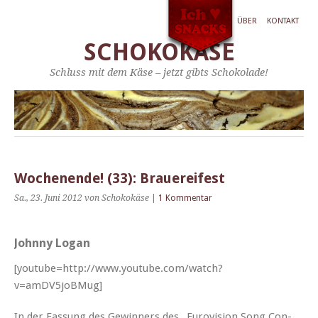
ÜBER
KONTAKT
SCHOKOKÄSE
Schluss mit dem Käse – jetzt gibts Schokolade!
Wochenende! (33): Brauereifest
Sa., 23. Juni 2012
von Schokokäse
|
1 Kommentar
Johnny Logan
[youtube=http://www.youtube.com/watch?
v=amDV5joBMug]
In der Fas­sung des Gewin­ners des „Euro­vi­sion Song Con­