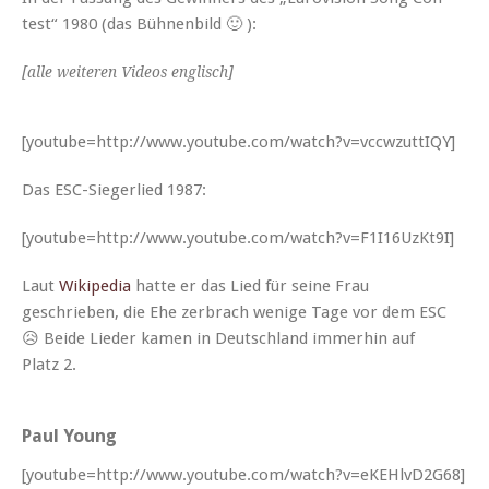
test“ 1980 (das Bühnenbild 🙂 ):
[alle weit­eren Videos englisch]
[youtube=http://www.youtube.com/watch?v=vccwzuttIQY]
Das ESC-Siegerlied 1987:
[youtube=http://www.youtube.com/watch?v=F1I16UzKt9I]
Laut
Wikipedia
hat­te er das Lied für seine Frau
geschrieben, die Ehe zer­brach wenige Tage vor dem ESC
😥 Bei­de Lieder kamen in Deutsch­land immer­hin auf
Platz 2.
Paul Young
[youtube=http://www.youtube.com/watch?v=eKEHlvD2G68]