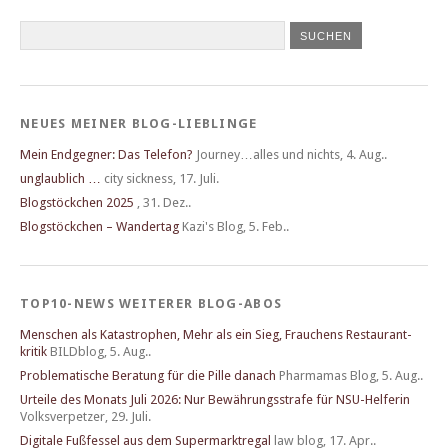
NEUES MEINER BLOG-LIEBLINGE
Mein Endgegner: Das Telefon?
Journey…alles und nichts
,
4. Aug..
unglaublich …
city sickness
,
17. Juli.
Blogstöckchen 2025
,
31. Dez..
Blogstöckchen – Wandertag
Kazi's Blog
,
5. Feb..
TOP10-NEWS WEITERER BLOG-ABOS
Menschen als Katastrophen, Mehr als ein Sieg, Frau­chens Restau­rant­
kritik
BILDblog
,
5. Aug..
Problematische Beratung für die Pille danach
Pharmamas Blog
,
5. Aug..
Urteile des Monats Juli 2026: Nur Bewährungsstrafe für NSU-Helferin
Volksverpetzer
,
29. Juli.
Digitale Fußfessel aus dem Supermarktregal
law blog
,
17. Apr..