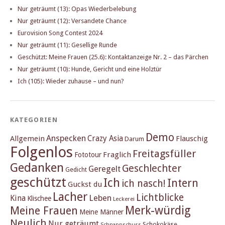
Nur geträumt (13): Opas Wiederbelebung
Nur geträumt (12): Versandete Chance
Eurovision Song Contest 2024
Nur geträumt (11): Gesellige Runde
Geschützt: Meine Frauen (25.6): Kontaktanzeige Nr. 2 – das Pärchen
Nur geträumt (10): Hunde, Gericht und eine Holztür
Ich (105): Wieder zuhause – und nun?
KATEGORIEN
Demo
Anspecken
Crazy Asia
Allgemein
Flauschig
Darum
Folgenlos
Freitagsfüller
Fraglich
Fototour
Gedanken
Geschlechter
Geregelt
Gedicht
geschützt
Ich
Intern
ich nasch!
Guckst du
Lacher
Lichtblicke
Kina
Leben
Klischee
Leckerei
Merk-würdig
Meine Frauen
Meine Männer
Neulich
Nur geträumt
Schokokäse
Schnappschuss