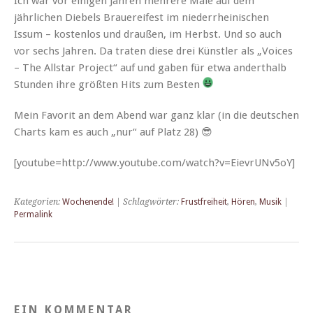
Ich war vor eini­gen Jahren mehrere Male auf dem
jährlichen Diebels Brauereifest im nieder­rheinis­chen
Issum – kosten­los und draußen, im Herb­st. Und so auch
vor sechs Jahren. Da trat­en diese drei Kün­stler als „Voic­es
– The All­star Project“ auf und gaben für etwa anderthalb
Stun­den ihre größten Hits zum Besten
Mein Favorit an dem Abend war ganz klar (in die deutschen
Charts kam es auch „nur“ auf Platz 28) 😎
[youtube=http://www.youtube.com/watch?v=EievrUNv5oY]
Kategorien:
Wochenende!
| Schlagwörter:
Frustfreiheit
,
Hören
,
Musik
|
Permalink
EIN KOMMENTAR