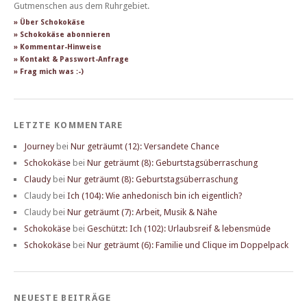
Gutmenschen aus dem Ruhrgebiet.
» Über Schokokäse
» Schokokäse abonnieren
» Kommentar-Hinweise
» Kontakt & Passwort-Anfrage
» Frag mich was :-)
LETZTE KOMMENTARE
Journey
bei
Nur geträumt (12): Versandete Chance
Schokokäse
bei
Nur geträumt (8): Geburtstagsüberraschung
Claudy
bei
Nur geträumt (8): Geburtstagsüberraschung
Claudy
bei
Ich (104): Wie anhedonisch bin ich eigentlich?
Claudy
bei
Nur geträumt (7): Arbeit, Musik & Nähe
Schokokäse
bei
Geschützt: Ich (102): Urlaubsreif & lebensmüde
Schokokäse
bei
Nur geträumt (6): Familie und Clique im Doppelpack
NEUESTE BEITRÄGE