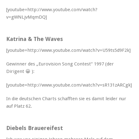
[youtube=http://www.youtube.com/watch?
v=gWNLjvMqmDQ]
Katrina & The Waves
[youtube=http://www.youtube.com/watch?v=U59ts5d9F2k]
Gewin­ner des „Euro­vi­sion Song Con­test“ 1997 (der
Dirigent 😀 ):
[youtube=http://www.youtube.com/watch?v=sR131zARCgk]
In die deutschen Charts schafften sie es damit lei­der nur
auf Platz 62.
Diebels Brauereifest