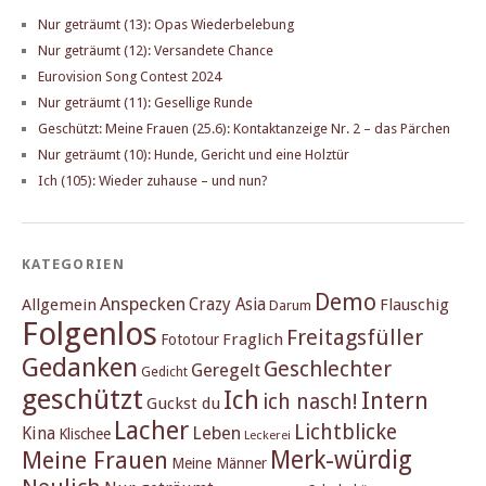
Nur geträumt (13): Opas Wiederbelebung
Nur geträumt (12): Versandete Chance
Eurovision Song Contest 2024
Nur geträumt (11): Gesellige Runde
Geschützt: Meine Frauen (25.6): Kontaktanzeige Nr. 2 – das Pärchen
Nur geträumt (10): Hunde, Gericht und eine Holztür
Ich (105): Wieder zuhause – und nun?
KATEGORIEN
Demo
Anspecken
Crazy Asia
Allgemein
Flauschig
Darum
Folgenlos
Freitagsfüller
Fraglich
Fototour
Gedanken
Geschlechter
Geregelt
Gedicht
geschützt
Ich
Intern
ich nasch!
Guckst du
Lacher
Lichtblicke
Kina
Leben
Klischee
Leckerei
Merk-würdig
Meine Frauen
Meine Männer