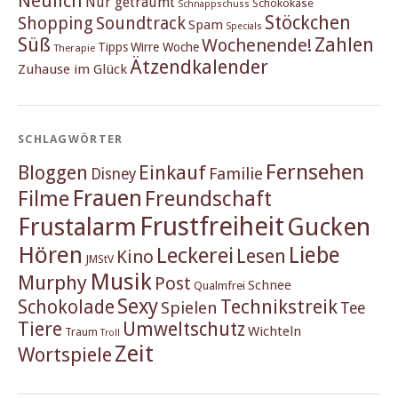
Neulich
Nur geträumt
Schokokäse
Schnappschuss
Stöckchen
Shopping
Soundtrack
Spam
Specials
Süß
Zahlen
Wochenende!
Tipps
Wirre Woche
Therapie
Ätzendkalender
Zuhause im Glück
SCHLAGWÖRTER
Fernsehen
Einkauf
Bloggen
Familie
Disney
Frauen
Filme
Freundschaft
Frustfreiheit
Frustalarm
Gucken
Hören
Liebe
Leckerei
Lesen
Kino
JMStV
Musik
Murphy
Post
Schnee
Qualmfrei
Sexy
Schokolade
Technikstreik
Spielen
Tee
Tiere
Umweltschutz
Wichteln
Traum
Troll
Zeit
Wortspiele