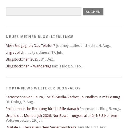
NEUES MEINER BLOG-LIEBLINGE
Mein Endgegner: Das Telefon?
Journey…alles und nichts
,
4. Aug..
unglaublich …
city sickness
,
17. Juli.
Blogstöckchen 2025
,
31. Dez..
Blogstöckchen – Wandertag
Kazi's Blog
,
5. Feb..
TOP10-NEWS WEITERER BLOG-ABOS
Katastrophe von Ceuta, Social-Media-Verbot, Journalismus mit Lösung
BILDblog
,
7. Aug..
Problematische Beratung für die Pille danach
Pharmamas Blog
,
5. Aug..
Urteile des Monats Juli 2026: Nur Bewährungsstrafe für NSU-Helferin
Volksverpetzer
,
29. Juli.
Digitale Fußfessel aus dem Supermarktregal
law blog
,
17. Apr..