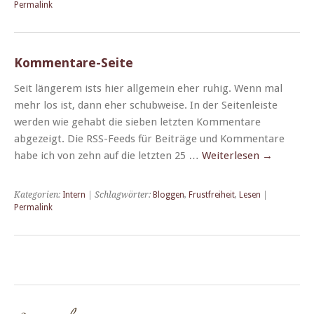
Permalink
Kommentare-Seite
Seit län­gerem ists hier all­ge­mein eher ruhig. Wenn mal
mehr los ist, dann eher schub­weise. In der Seit­en­leiste
wer­den wie gehabt die sieben let­zten Kom­mentare
abgezeigt. Die RSS-Feeds für Beiträge und Kom­mentare
habe ich von zehn auf die let­zten 25 …
Weit­er­lesen
→
Kategorien:
Intern
| Schlagwörter:
Bloggen
,
Frustfreiheit
,
Lesen
|
Permalink