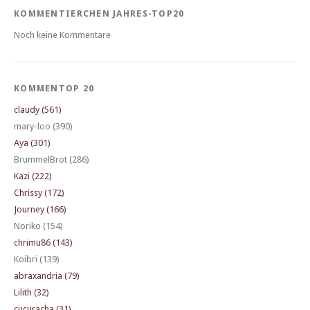
KOMMENTIERCHEN JAHRES-TOP20
Noch keine Kommentare
KOMMENTOP 20
claudy (561)
mary-loo (390)
Aya (301)
BrummelBrot (286)
Kazi (222)
Chrissy (172)
Journey (166)
Noriko (154)
chrimu86 (143)
Koibri (139)
abraxandria (79)
Lilith (32)
cucuracha (31)