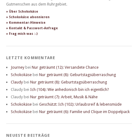
Gutmenschen aus dem Ruhrgebiet.
» Über Schokokäse
» Schokokäse abonnieren
» Kommentar-Hinweise
» Kontakt & Passwort-Anfrage
» Frag mich was :-)
LETZTE KOMMENTARE
Journey
bei
Nur geträumt (12): Versandete Chance
Schokokäse
bei
Nur geträumt (8): Geburtstagsüberraschung
Claudy
bei
Nur geträumt (8): Geburtstagsüberraschung
Claudy
bei
Ich (104): Wie anhedonisch bin ich eigentlich?
Claudy
bei
Nur geträumt (7): Arbeit, Musik & Nähe
Schokokäse
bei
Geschützt: Ich (102): Urlaubsreif & lebensmüde
Schokokäse
bei
Nur geträumt (6): Familie und Clique im Doppelpack
NEUESTE BEITRÄGE