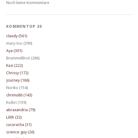
Noch keine Kommentare
KOMMENTOP 20
claudy (561)
mary-loo (390)
Aya (301)
BrummelBrot (286)
Kazi (222)
Chrissy (172)
Journey (166)
Noriko (154)
chrimu86 (143)
Koibri (139)
abraxandria (79)
Lilith (32)
cucuracha (31)
science-guy (26)