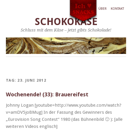
ÜBER
KONTAKT
SCHOKOKÄSE
Schluss mit dem Käse – jetzt gibts Schokolade!
TAG:
23. JUNI 2012
Wochenende! (33): Brauereifest
John­ny Logan [youtube=http://www.youtube.com/watch?
v=amDV5joBMug] In der Fas­sung des Gewin­ners des
„Euro­vi­sion Song Con­test“ 1980 (das Büh­nen­bild 🙂 ): [alle
weit­eren Videos englisch]