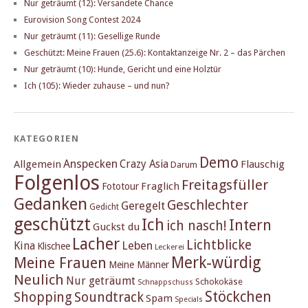
Nur geträumt (12): Versandete Chance
Eurovision Song Contest 2024
Nur geträumt (11): Gesellige Runde
Geschützt: Meine Frauen (25.6): Kontaktanzeige Nr. 2 – das Pärchen
Nur geträumt (10): Hunde, Gericht und eine Holztür
Ich (105): Wieder zuhause – und nun?
KATEGORIEN
Demo
Anspecken
Crazy Asia
Allgemein
Flauschig
Darum
Folgenlos
Freitagsfüller
Fraglich
Fototour
Gedanken
Geschlechter
Geregelt
Gedicht
geschützt
Ich
Intern
ich nasch!
Guckst du
Lacher
Lichtblicke
Kina
Leben
Klischee
Leckerei
Merk-würdig
Meine Frauen
Meine Männer
Neulich
Nur geträumt
Schokokäse
Schnappschuss
Stöckchen
Shopping
Soundtrack
Spam
Specials