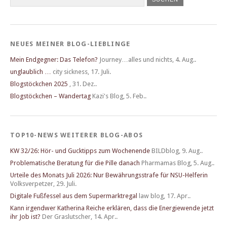
NEUES MEINER BLOG-LIEBLINGE
Mein Endgegner: Das Telefon?
Journey…alles und nichts
,
4. Aug..
unglaublich …
city sickness
,
17. Juli.
Blogstöckchen 2025
,
31. Dez..
Blogstöckchen – Wandertag
Kazi's Blog
,
5. Feb..
TOP10-NEWS WEITERER BLOG-ABOS
KW 32/26: Hör- und Gucktipps zum Wochenende
BILDblog
,
9. Aug..
Problematische Beratung für die Pille danach
Pharmamas Blog
,
5. Aug..
Urteile des Monats Juli 2026: Nur Bewährungsstrafe für NSU-Helferin
Volksverpetzer
,
29. Juli.
Digitale Fußfessel aus dem Supermarktregal
law blog
,
17. Apr..
Kann irgendwer Katherina Reiche erklären, dass die Energiewende jetzt
ihr Job ist?
Der Graslutscher
,
14. Apr..