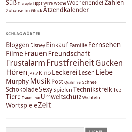
Süß
Zahlen
Wochenende!
Tipps
Wirre Woche
Therapie
Ätzendkalender
Zuhause im Glück
SCHLAGWÖRTER
Fernsehen
Einkauf
Bloggen
Familie
Disney
Frauen
Filme
Freundschaft
Frustfreiheit
Frustalarm
Gucken
Hören
Liebe
Leckerei
Lesen
Kino
JMStV
Musik
Murphy
Post
Schnee
Qualmfrei
Sexy
Schokolade
Technikstreik
Spielen
Tee
Tiere
Umweltschutz
Wichteln
Traum
Troll
Zeit
Wortspiele