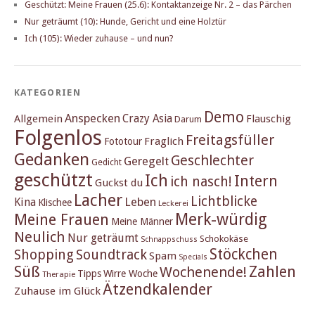
Geschützt: Meine Frauen (25.6): Kontaktanzeige Nr. 2 – das Pärchen
Nur geträumt (10): Hunde, Gericht und eine Holztür
Ich (105): Wieder zuhause – und nun?
KATEGORIEN
Demo
Anspecken
Crazy Asia
Allgemein
Flauschig
Darum
Folgenlos
Freitagsfüller
Fraglich
Fototour
Gedanken
Geschlechter
Geregelt
Gedicht
geschützt
Ich
Intern
ich nasch!
Guckst du
Lacher
Lichtblicke
Kina
Leben
Klischee
Leckerei
Merk-würdig
Meine Frauen
Meine Männer
Neulich
Nur geträumt
Schokokäse
Schnappschuss
Stöckchen
Shopping
Soundtrack
Spam
Specials
Süß
Zahlen
Wochenende!
Tipps
Wirre Woche
Therapie
Ätzendkalender
Zuhause im Glück