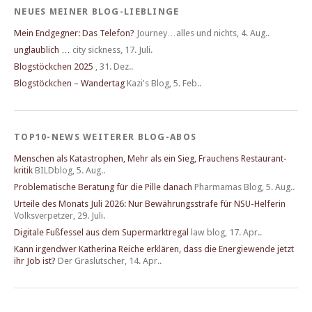
NEUES MEINER BLOG-LIEBLINGE
Mein Endgegner: Das Telefon?
Journey…alles und nichts
,
4. Aug..
unglaublich …
city sickness
,
17. Juli.
Blogstöckchen 2025
,
31. Dez..
Blogstöckchen – Wandertag
Kazi's Blog
,
5. Feb..
TOP10-NEWS WEITERER BLOG-ABOS
Menschen als Katastrophen, Mehr als ein Sieg, Frau­chens Restau­rant­
kritik
BILDblog
,
5. Aug..
Problematische Beratung für die Pille danach
Pharmamas Blog
,
5. Aug..
Urteile des Monats Juli 2026: Nur Bewährungsstrafe für NSU-Helferin
Volksverpetzer
,
29. Juli.
Digitale Fußfessel aus dem Supermarktregal
law blog
,
17. Apr..
Kann irgendwer Katherina Reiche erklären, dass die Energiewende jetzt
ihr Job ist?
Der Graslutscher
,
14. Apr..