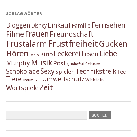
SCHLAGWÖRTER
Fernsehen
Einkauf
Bloggen
Familie
Disney
Frauen
Filme
Freundschaft
Frustfreiheit
Frustalarm
Gucken
Hören
Liebe
Leckerei
Lesen
Kino
JMStV
Musik
Murphy
Post
Schnee
Qualmfrei
Sexy
Schokolade
Technikstreik
Spielen
Tee
Tiere
Umweltschutz
Wichteln
Traum
Troll
Zeit
Wortspiele