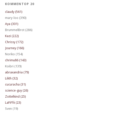
KOMMENTOP 20
claudy (561)
mary-loo (390)
Aya (301)
BrummelBrot (286)
Kazi (222)
Chrissy (172)
Journey (166)
Noriko (154)
chrimu86 (143)
Koibri (139)
abraxandria (79)
Lilith (32)
cucuracha (31)
science-guy (26)
Zottelkind (25)
LaFiFfii (23)
Sven (19)