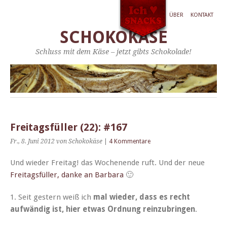
ÜBER
KONTAKT
SCHOKOKÄSE
Schluss mit dem Käse – jetzt gibts Schokolade!
Freitagsfüller (22): #167
Fr., 8. Juni 2012
von Schokokäse
|
4 Kommentare
Und wieder Fre­itag! das Woch­enende ruft. Und der neue
Fre­itags­füller, danke an Bar­bara
🙂
1. Seit gestern weiß ich
mal wieder, dass es recht
aufwändig ist, hier etwas Ord­nung reinzubrin­gen
.