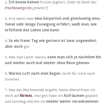
2.
Ich kenne keinen
Frozen Joghurt.
[Oder ist damit das
Fruchtzw­erge-Eis
gemeint?]
3. Erst wenn man
eine kör­per­lich und gle­ichzeit­ig emo­
tion­al sehr innige Zunei­gung erfährt, weiß man, wie
erfül­lend das Leben sein kann
.
4.
So ein freier Tag wie gestern ist zwar unge­wohnt,
aber auch
gut.
5. Was mal Laster waren
, kann man sich je nach­dem hin
und wieder auch mal wieder ohne Reue gön­nen
.
6.
Warme Luft nach dem Regen
riecht für mich nach
Sommer.
7. Was das Woch­enende ange­ht, heute Abend freue ich
mich auf
Kirmes
, mor­gen habe ich
Aufräu­men
geplant
und Son­ntag möchte ich
wieder weit­er vorankom­men
!