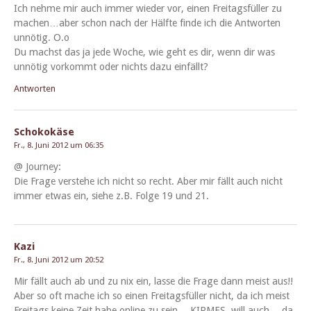
Ich nehme mir auch immer wieder vor, einen Fre­itags­füller zu
machen…aber schon nach der Hälfte finde ich die Antworten
unnötig. O.o
Du machst das ja jede Woche, wie geht es dir, wenn dir was
unnötig vorkommt oder nichts dazu einfällt?
Antworten
Schokokäse
Fr., 8. Juni 2012 um 06:35
@ Jour­ney:
Die Frage ver­ste­he ich nicht so recht. Aber mir fällt auch nicht
immer etwas ein, siehe z.B. Folge 19 und 21.
Kazi
Fr., 8. Juni 2012 um 20:52
Mir fällt auch ab und zu nix ein, lasse die Frage dann meist aus!!
Aber so oft mache ich so einen Fre­itags­füller nicht, da ich meist
Fre­itags keine Zeit habe online zu sein… KIRMES, will auch… da