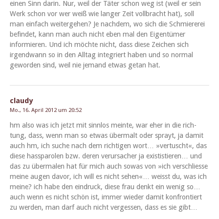
einen Sinn darin. Nur, weil der Täter schon weg ist (weil er sein
Werk schon vor wer weiß wie langer Zeit voll­bracht hat), soll
man ein­fach weit­erge­hen? Je nach­dem, wo sich die Schmier­erei
befind­et, kann man auch nicht eben mal den Eigen­tümer
informieren. Und ich möchte nicht, dass diese Zeichen sich
irgend­wann so in den All­t­ag inte­gri­ert haben und so nor­mal
gewor­den sind, weil nie jemand etwas getan hat.
claudy
Mo., 16. April 2012 um 20:52
hm also was ich jet­zt mit sinn­los meinte, war eher in die rich­
tung, dass, wenn man so etwas über­malt oder sprayt, ja damit
auch hm, ich suche nach dem richti­gen wort… »ver­tuscht«, das
diese has­s­parolen bzw. deren verur­sach­er ja exis­tistieren… und
das zu über­malen hat für mich auch sowas von »ich ver­schliesse
meine augen davor, ich will es nicht sehen«… weisst du, was ich
meine? ich habe den ein­druck, diese frau denkt ein wenig so…
auch wenn es nicht schön ist, immer wieder damit kon­fron­tiert
zu wer­den, man darf auch nicht vergessen, dass es sie gibt…