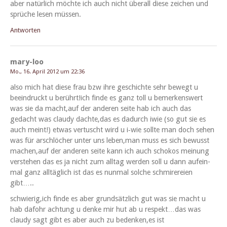
aber natür­lich möchte ich auch nicht über­all diese zeichen und
sprüche lesen müssen.
Antworten
mary-loo
Mo., 16. April 2012 um 22:36
also mich hat diese frau bzw ihre geschichte sehr bewegt u
beein­druckt u berührt!ich finde es ganz toll u bemerkenswert
was sie da macht,auf der anderen seite hab ich auch das
gedacht was claudy dachte,das es dadurch iwie (so gut sie es
auch meint!) etwas ver­tuscht wird u i‑wie sollte man doch sehen
was für arschlöch­er unter uns leben,man muss es sich bewusst
machen,auf der anderen seite kann ich auch schokos mei­n­ung
ver­ste­hen das es ja nicht zum all­t­ag wer­den soll u dann aufein­
mal ganz alltäglich ist das es nun­mal solche schmir­ereien
gibt…..
schwierig,ich finde es aber grund­sät­zlich gut was sie macht u
hab dafohr achtung u denke mir hut ab u respekt…das was
claudy sagt gibt es aber auch zu bedenken,es ist