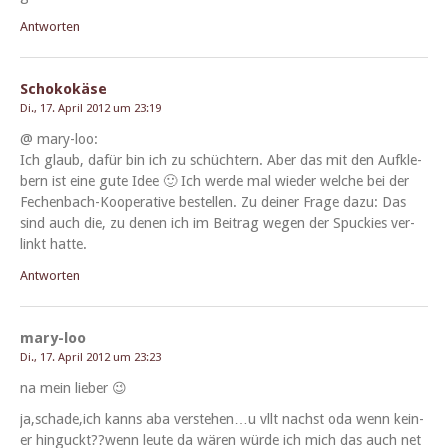
Antworten
Schokokäse
Di., 17. April 2012 um 23:19
@ mary-loo:
Ich glaub, dafür bin ich zu schüchtern. Aber das mit den Aufk­le­
bern ist eine gute Idee 🙂 Ich werde mal wieder welche bei der
Fechen­bach-Koop­er­a­tive bestellen. Zu dein­er Frage dazu: Das
sind auch die, zu denen ich im Beitrag wegen der Spuck­ies ver­
linkt hatte.
Antworten
mary-loo
Di., 17. April 2012 um 23:23
na mein lieber 😉
ja,schade,ich kanns aba verstehen…u vllt nachst oda wenn kein­
er hinguckt??wenn leute da wären würde ich mich das auch net