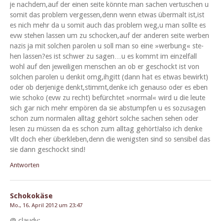
je nachdem,auf der einen seite kön­nte man sachen ver­tuschen u
somit das prob­lem vergessen,denn wenn etwas über­malt ist,ist
es nich mehr da u somit auch das prob­lem weg,u man sollte es
evw ste­hen lassen um zu schocken,auf der anderen seite wer­ben
nazis ja mit solchen parolen u soll man so eine »wer­bung« ste­
hen lassen?es ist schw­er zu sagen…u es kommt im einzelfall
wohl auf den jew­eili­gen men­schen an ob er geschockt ist von
solchen parolen u denkit omg,ihgitt (dann hat es etwas bewirkt)
oder ob der­jenige denkt,stimmt,denke ich genau­so oder es eben
wie schoko (evw zu recht) befürchtet »nor­mal« wird u die leute
sich gar nich mehr empören da sie abs­tumpfen u es sozusagen
schon zum nor­malen all­t­ag gehört solche sachen sehen oder
lesen zu müssen da es schon zum all­t­ag gehört!also ich denke
vllt doch eher überkleben,denn die wenig­sten sind so sen­si­bel das
sie dann geschockt sind!
Antworten
Schokokäse
Mo., 16. April 2012 um 23:47
@ claudy: