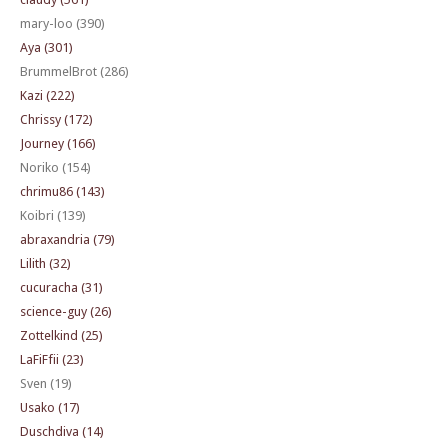
mary-loo (390)
Aya (301)
BrummelBrot (286)
Kazi (222)
Chrissy (172)
Journey (166)
Noriko (154)
chrimu86 (143)
Koibri (139)
abraxandria (79)
Lilith (32)
cucuracha (31)
science-guy (26)
Zottelkind (25)
LaFiFfii (23)
Sven (19)
Usako (17)
Duschdiva (14)