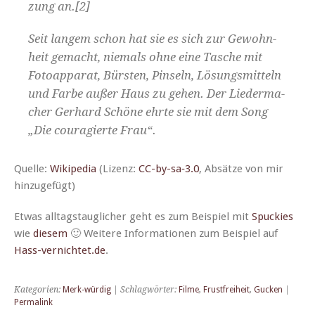
zung an.[2]
Seit langem schon hat sie es sich zur Gewohn­
heit gemacht, niemals ohne eine Tasche mit
Fotoap­pa­rat, Bürsten, Pin­seln, Lösungsmit­teln
und Farbe außer Haus zu gehen. Der Lie­der­ma­
ch­er Ger­hard Schöne ehrte sie mit dem Song
„Die couragierte Frau“.
Quelle:
Wikipedia
(Lizenz:
CC-by-sa‑3.0
, Absätze von mir
hinzugefügt)
Etwas all­t­agstauglich­er geht es zum Beispiel mit
Spuck­ies
wie
diesem
🙂 Weit­ere Infor­ma­tio­nen zum Beispiel auf
Hass-vernichtet.de
.
Kategorien:
Merk-würdig
| Schlagwörter:
Filme
,
Frustfreiheit
,
Gucken
|
Permalink