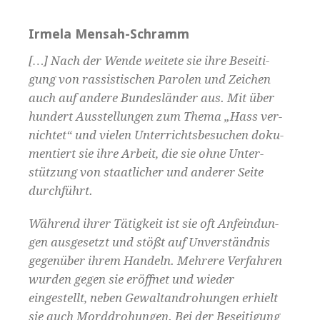
Irmela Mensah-Schramm
[…] Nach der Wende weit­ete sie ihre Besei­t­i­
gung von ras­sis­tis­chen Parolen und Zeichen
auch auf andere Bun­deslän­der aus. Mit über
hun­dert Ausstel­lun­gen zum The­ma „Hass ver­
nichtet“ und vie­len Unter­richts­be­suchen doku­
men­tiert sie ihre Arbeit, die sie ohne Unter­
stützung von staatlich­er und ander­er Seite
durchführt.
Während ihrer Tätigkeit ist sie oft Anfein­dun­
gen aus­ge­set­zt und stößt auf Unver­ständ­nis
gegenüber ihrem Han­deln. Mehrere Ver­fahren
wur­den gegen sie eröffnet und wieder
eingestellt, neben Gewal­tan­dro­hun­gen erhielt
sie auch Mord­dro­hun­gen. Bei der Besei­t­i­gung