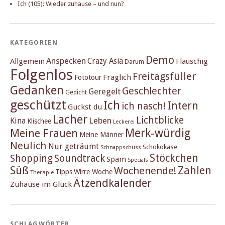
Ich (105): Wieder zuhause – und nun?
KATEGORIEN
Demo
Anspecken
Crazy Asia
Allgemein
Flauschig
Darum
Folgenlos
Freitagsfüller
Fraglich
Fototour
Gedanken
Geschlechter
Geregelt
Gedicht
geschützt
Ich
Intern
ich nasch!
Guckst du
Lacher
Lichtblicke
Kina
Leben
Klischee
Leckerei
Merk-würdig
Meine Frauen
Meine Männer
Neulich
Nur geträumt
Schokokäse
Schnappschuss
Stöckchen
Shopping
Soundtrack
Spam
Specials
Süß
Zahlen
Wochenende!
Tipps
Wirre Woche
Therapie
Ätzendkalender
Zuhause im Glück
SCHLAGWÖRTER