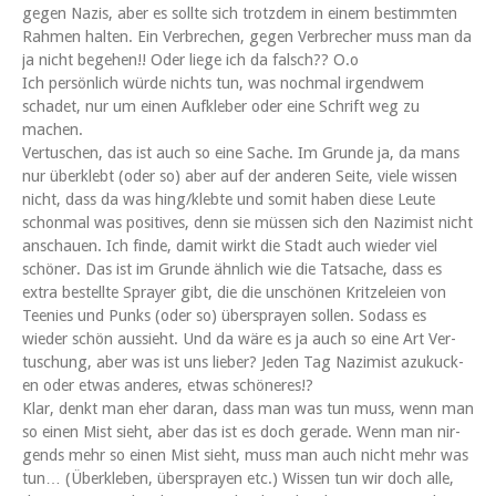
gegen Nazis, aber es sollte sich trotz­dem in einem bes­timmten
Rah­men hal­ten. Ein Ver­brechen, gegen Ver­brech­er muss man da
ja nicht bege­hen!! Oder liege ich da falsch?? O.o
Ich per­sön­lich würde nichts tun, was nochmal irgendwem
schadet, nur um einen Aufk­le­ber oder eine Schrift weg zu
machen.
Ver­tuschen, das ist auch so eine Sache. Im Grunde ja, da mans
nur überklebt (oder so) aber auf der anderen Seite, viele wis­sen
nicht, dass da was hing/klebte und somit haben diese Leute
schon­mal was pos­i­tives, denn sie müssen sich den Naz­imist nicht
anschauen. Ich finde, damit wirkt die Stadt auch wieder viel
schön­er. Das ist im Grunde ähn­lich wie die Tat­sache, dass es
extra bestellte Sprayer gibt, die die unschö­nen Kritzeleien von
Tee­nies und Punks (oder so) über­sprayen sollen. Sodass es
wieder schön aussieht. Und da wäre es ja auch so eine Art Ver­
tuschung, aber was ist uns lieber? Jeden Tag Naz­imist azukuck­
en oder etwas anderes, etwas schöneres!?
Klar, denkt man eher daran, dass man was tun muss, wenn man
so einen Mist sieht, aber das ist es doch ger­ade. Wenn man nir­
gends mehr so einen Mist sieht, muss man auch nicht mehr was
tun… (Überkleben, über­sprayen etc.) Wis­sen tun wir doch alle,