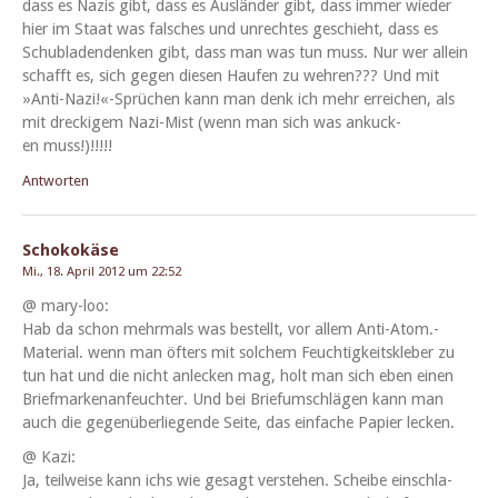
dass es Nazis gibt, dass es Aus­län­der gibt, dass immer wieder
hier im Staat was falsches und unrecht­es geschieht, dass es
Schubladen­denken gibt, dass man was tun muss. Nur wer allein
schafft es, sich gegen diesen Haufen zu wehren??? Und mit
»Anti-Nazi!«-Sprüchen kann man denk ich mehr erre­ichen, als
mit dreck­igem Nazi-Mist (wenn man sich was ankuck­
en muss!)!!!!!
Antworten
Schokokäse
Mi., 18. April 2012 um 22:52
@ mary-loo:
Hab da schon mehrmals was bestellt, vor allem Anti-Atom.-
Material. wenn man öfters mit solchem Feuchtigkeit­skle­ber zu
tun hat und die nicht anleck­en mag, holt man sich eben einen
Brief­marke­nan­feuchter. Und bei Briefum­schlä­gen kann man
auch die gegenüber­liegende Seite, das ein­fache Papi­er lecken.
@ Kazi:
Ja, teil­weise kann ichs wie gesagt ver­ste­hen. Scheibe ein­schla­