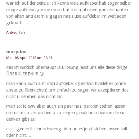
war ich auf der seite u ich kenne viele aufkleber,hab sog­ar sel­ber
einige aufkleber,meine mum hat mir mal einen ganzen haufen
von alten anti atom u gegen nazis use aufk­le­ber im welt­laden
gekauft….
Antworten
mary-loo
Mo., 16. April 2012 um 22:44
das ist wirk­lich über­haupt DIE lösung,lasst uns alle diese dinge
ÜBERKLEBEN!!!! 😉
man kann auch anti nazi aufk­le­ber irgend­wo hin­kleben (ohne
etwas zu überkleben) um ein­fach zu sagen wir akzep­tieren das
nicht u nehmen das nicht hin…
man sollte evw aber auch ein paar nazi parolen ste­hen lassen
um nichts u ver­tuschen u zu zeigen ja solche schweine die so
denken gibt es!
es ist generell sehr schwierig ob man es jet­zt ste­hen lassen soll
oder nicht….