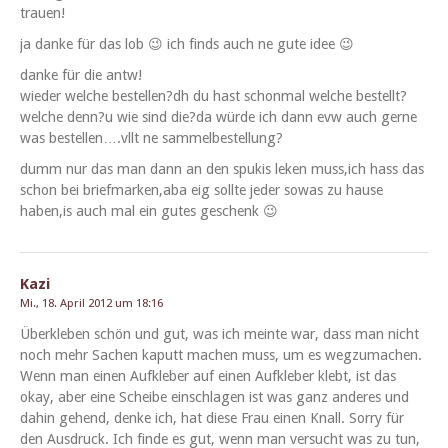
trauen!
ja danke für das lob 😉 ich finds auch ne gute idee 😉
danke für die antw!
wieder welche bestellen?dh du hast schon­mal welche bestellt?
welche denn?u wie sind die?da würde ich dann evw auch gerne
was bestellen….vllt ne sammelbestellung?
dumm nur das man dann an den spukis leken muss,ich hass das
schon bei briefmarken,aba eig sollte jed­er sowas zu hause
haben,is auch mal ein gutes geschenk 😉
Kazi
Mi., 18. April 2012 um 18:16
Überkleben schön und gut, was ich meinte war, dass man nicht
noch mehr Sachen kaputt machen muss, um es wegzu­machen.
Wenn man einen Aufk­le­ber auf einen Aufk­le­ber klebt, ist das
okay, aber eine Scheibe ein­schla­gen ist was ganz anderes und
dahin gehend, denke ich, hat diese Frau einen Knall. Sor­ry für
den Aus­druck. Ich finde es gut, wenn man ver­sucht was zu tun,