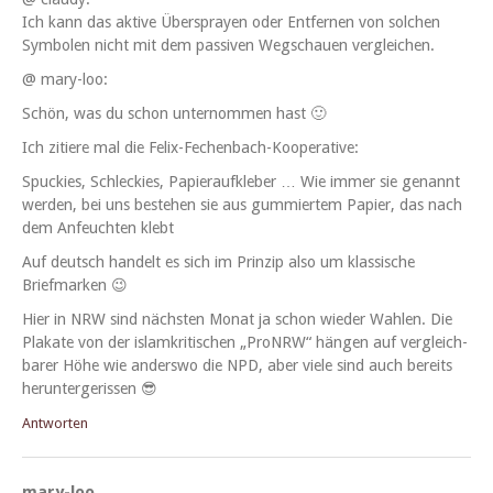
Ich kann das aktive Über­sprayen oder Ent­fer­nen von solchen
Sym­bol­en nicht mit dem pas­siv­en Wegschauen vergleichen.
@ mary-loo:
Schön, was du schon unter­nom­men hast 🙂
Ich zitiere mal die Felix-Fechenbach-Kooperative:
Spuck­ies, Schleck­ies, Papier­aufk­le­ber … Wie immer sie genan­nt
wer­den, bei uns beste­hen sie aus gum­miertem Papi­er, das nach
dem Anfeucht­en klebt
Auf deutsch han­delt es sich im Prinzip also um klas­sis­che
Briefmarken 😉
Hier in NRW sind näch­sten Monat ja schon wieder Wahlen. Die
Plakate von der islamkri­tis­chen „ProN­RW“ hän­gen auf ver­gle­ich­
bar­er Höhe wie ander­swo die NPD, aber viele sind auch bere­its
heruntergerissen 😎
Antworten
mary-loo