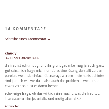
14 KOMMENTARE
Schreibe einen Kommentar →
claudy
Fr., 13. April 2012 um 00:46
die frau ist echt mutig, und ihr grundgedanke mag ja auch ganz
gut sein… ich frage mich nur, ob es eine lösung darstellt zu den
parolen, wenn sie ein­fach über­sprayt wer­den… die nazis dahin­ter
sind ja nach wie vor da… also auch das prob­lem… wenn man
etwas verdeckt, ist es damit besser?
schwierige frage, ob das wirk­lich sinn macht, was die frau tut.
inter­es­san­ter film jeden­falls. und mutig allemal 🙂
Antworten