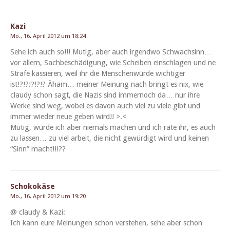
Kazi
Mo., 16. April 2012 um 18:24
Sehe ich auch so!!! Mutig, aber auch irgend­wo Schwachsinn…
vor allem, Sachbeschädi­gung, wie Scheiben ein­schla­gen und ne
Strafe kassieren, weil ihr die Men­schen­würde wichtiger
ist!?!?!?!?!? Ähäm… mein­er Mei­n­ung nach bringt es nix, wie
claudy schon sagt, die Nazis sind immer­noch da… nur ihre
Werke sind weg, wobei es davon auch viel zu viele gibt und
immer wieder neue geben wird!! >.<
Mutig, würde ich aber niemals machen und ich rate ihr, es auch
zu lassen… zu viel arbeit, die nicht gewürdigt wird und keinen
“Sinn” macht!!!??
Schokokäse
Mo., 16. April 2012 um 19:20
@ claudy & Kazi:
Ich kann eure Mei­n­un­gen schon ver­ste­hen, sehe aber schon