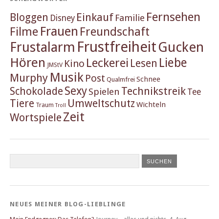
Fernsehen
Einkauf
Bloggen
Familie
Disney
Frauen
Filme
Freundschaft
Frustfreiheit
Frustalarm
Gucken
Hören
Liebe
Leckerei
Lesen
Kino
JMStV
Musik
Murphy
Post
Schnee
Qualmfrei
Sexy
Schokolade
Technikstreik
Spielen
Tee
Tiere
Umweltschutz
Wichteln
Traum
Troll
Zeit
Wortspiele
NEUES MEINER BLOG-LIEBLINGE