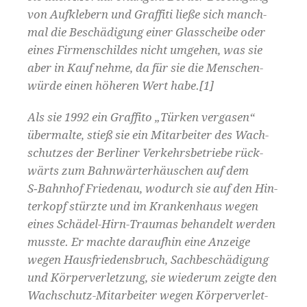
von Aufk­le­bern und Graf­fi­ti ließe sich manch­
mal die Beschädi­gung ein­er Glass­cheibe oder
eines Fir­men­schildes nicht umge­hen, was sie
aber in Kauf nehme, da für sie die Men­schen­
würde einen höheren Wert habe.[1]
Als sie 1992 ein Graf­fi­to „Türken ver­gasen“
über­malte, stieß sie ein Mitar­beit­er des Wach­
schutzes der Berlin­er Verkehrs­be­triebe rück­
wärts zum Bah­n­wärter­häuschen auf dem
S‑Bahnhof Friede­nau, wodurch sie auf den Hin­
terkopf stürzte und im Kranken­haus wegen
eines Schädel-Hirn-Trau­mas behan­delt wer­den
musste. Er machte daraufhin eine Anzeige
wegen Haus­friedens­bruch, Sachbeschädi­gung
und Kör­per­ver­let­zung, sie wiederum zeigte den
Wach­schutz-Mitar­beit­er wegen Kör­per­ver­let­