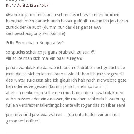
Di., 17. April 2012 um 15:57
@schoko: ja ich finds auch schön das ich was unter­nom­men
habe,hab mich danach auch bess­er gefühlt u wenn ich jet­zt dran
zurück denke auch (dumm nur das das ganze evw
sachbeschädi­gung sein könnte)
Felix-Fechen­bach-Koop­er­a­tive?
so spuck­is scheinen ja ganz prak­t­sich zu sein 😉
vllt sollte man sich mal ein paar zulegen!
ja npd wahlplakate,da hab ich auch oft drüber nachgedacht ob
man die so ste­hen lassen kann u wie oft hab ich mir vorgestellt
das runter zureissen,aba ich glaub ich hab noch nie welche gese­
hen oder es vergessen (komm ja nich mehr so rum…)
aber ich denke man sollte den mut haben diese »wahlplakate«
aubzureis­sen oder einzureissen,die machen schliesslich wer­bung
für ein verbrechen!allerdings kön­nte vllt sog­ar das straf­bar sein!
ja in nrw sind ja wie­da wahlen… (da unter­hal­ten wir uns mal
geson­dert drüber)