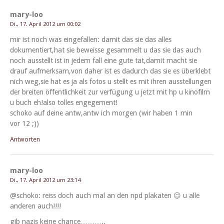
mary-loo
Di., 17. April 2012 um 00:02
mir ist noch was einge­fall­en: damit das sie das alles
dokumentiert,hat sie beweisse gesam­melt u das sie das auch
noch ausstellt ist in jedem fall eine gute tat,damit macht sie
drauf aufmerksam,von daher ist es dadurch das sie es überklebt
nich weg,sie hat es ja als fotos u stellt es mit ihren ausstel­lun­gen
der bre­it­en öffentlichkeit zur ver­fü­gung u jet­zt mit hp u kinofilm
u buch eh!also tolles engegement!
schoko auf deine antw,antw ich mor­gen (wir haben 1 min
vor 12 ;))
Antworten
mary-loo
Di., 17. April 2012 um 23:14
@schoko: reiss doch auch mal an den npd plakat­en 😉 u alle
anderen auch!!!!
gib nazis keine chance………..