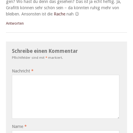
gen? Wo hast du denn das gese­hen? Das ist ja echt heftig. Ja,
Grafit­ti kön­nen sehr schön sein – da kön­nten ruhig mehr von
bleiben. Anson­sten ist die
Rache
nah 😉
Antworten
Schreibe einen Kommentar
Pflichtfelder sind mit
*
markiert.
Nachricht
*
Name
*