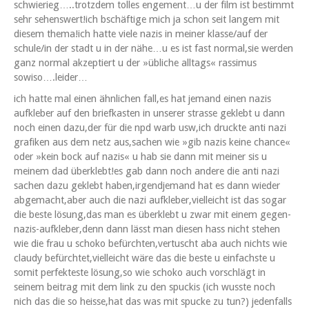
schwierieg…..trotzdem tolles engement…u der film ist bes­timmt
sehr sehenswert!ich bschäftige mich ja schon seit langem mit
diesem thema!ich hat­te viele nazis in mein­er klasse/auf der
schule/in der stadt u in der nähe…u es ist fast normal,sie wer­den
ganz nor­mal akzep­tiert u der »übliche all­t­ags« ras­simus
sowiso….leider…
ich hat­te mal einen ähn­lichen fall,es hat jemand einen nazis
aufk­le­ber auf den briefkas­ten in unser­er strasse gek­lebt u dann
noch einen dazu,der für die npd warb usw,ich druck­te anti nazi
grafiken aus dem netz aus,sachen wie »gib nazis keine chance«
oder »kein bock auf nazis« u hab sie dann mit mein­er sis u
meinem dad überklebt!es gab dann noch andere die anti nazi
sachen dazu gek­lebt haben,irgendjemand hat es dann wieder
abgemacht,aber auch die nazi aufkleber,vielleicht ist das sog­ar
die beste lösung,das man es überklebt u zwar mit einem gegen-
nazis-aufkleber,denn dann lässt man diesen hass nicht ste­hen
wie die frau u schoko befürchten,vertuscht aba auch nichts wie
claudy befürchtet,vielleicht wäre das die beste u ein­fach­ste u
somit per­fek­teste lösung,so wie schoko auch vorschlägt in
seinem beitrag mit dem link zu den spuck­is (ich wusste noch
nich das die so heisse,hat das was mit spucke zu tun?) jeden­falls