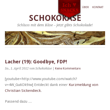
ÜBER
KONTAKT
SCHOKOKÄSE
Schluss mit dem Käse – jetzt gibts Schokolade!
Lacher (19): Goodbye, FDP!
So., 1. April 2012
von Schokokäse
|
Keine Kommentare
[youtube=http://www.youtube.com/watch?
v=4W_Gu6Ok9iw] Ent­deckt dank ein­er
Kurzmel­dung von
Chris­t­ian Sick­endieck
.
Passend dazu …