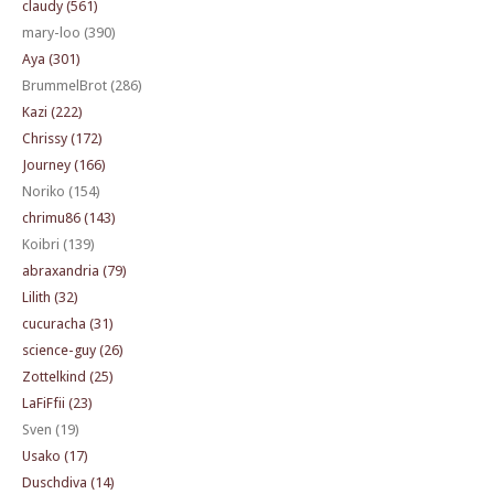
claudy (561)
mary-loo (390)
Aya (301)
BrummelBrot (286)
Kazi (222)
Chrissy (172)
Journey (166)
Noriko (154)
chrimu86 (143)
Koibri (139)
abraxandria (79)
Lilith (32)
cucuracha (31)
science-guy (26)
Zottelkind (25)
LaFiFfii (23)
Sven (19)
Usako (17)
Duschdiva (14)