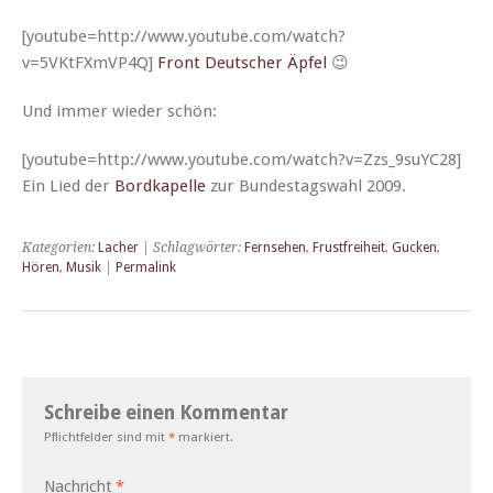
[youtube=http://www.youtube.com/watch?
v=5VKtFXmVP4Q]
Front Deutsch­er Äpfel
😉
Und immer wieder schön:
[youtube=http://www.youtube.com/watch?v=Zzs_9suYC28]
Ein Lied der
Bor­d­kapelle
zur Bun­destagswahl 2009.
Kategorien:
Lacher
| Schlagwörter:
Fernsehen
,
Frustfreiheit
,
Gucken
,
Hören
,
Musik
|
Permalink
Schreibe einen Kommentar
Pflichtfelder sind mit
*
markiert.
Nachricht
*