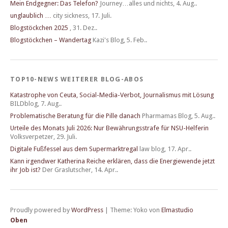
Mein Endgegner: Das Telefon?
Journey…alles und nichts
,
4. Aug..
unglaublich …
city sickness
,
17. Juli.
Blogstöckchen 2025
,
31. Dez..
Blogstöckchen – Wandertag
Kazi's Blog
,
5. Feb..
TOP10-NEWS WEITERER BLOG-ABOS
Katastrophe von Ceuta, Social-Media-Verbot, Journalismus mit Lösung
BILDblog
,
7. Aug..
Problematische Beratung für die Pille danach
Pharmamas Blog
,
5. Aug..
Urteile des Monats Juli 2026: Nur Bewährungsstrafe für NSU-Helferin
Volksverpetzer
,
29. Juli.
Digitale Fußfessel aus dem Supermarktregal
law blog
,
17. Apr..
Kann irgendwer Katherina Reiche erklären, dass die Energiewende jetzt
ihr Job ist?
Der Graslutscher
,
14. Apr..
Proudly powered by
WordPress
|
Theme: Yoko von
Elmastudio
Oben