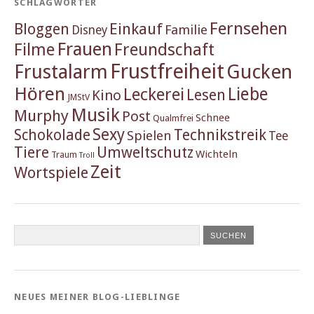
SCHLAGWÖRTER
Fernsehen
Einkauf
Bloggen
Familie
Disney
Frauen
Filme
Freundschaft
Frustfreiheit
Frustalarm
Gucken
Hören
Liebe
Leckerei
Lesen
Kino
JMStV
Musik
Murphy
Post
Schnee
Qualmfrei
Sexy
Schokolade
Technikstreik
Spielen
Tee
Tiere
Umweltschutz
Wichteln
Traum
Troll
Zeit
Wortspiele
NEUES MEINER BLOG-LIEBLINGE