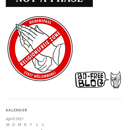
KALENDER
April 2012
M
D
M
D
F
S
S