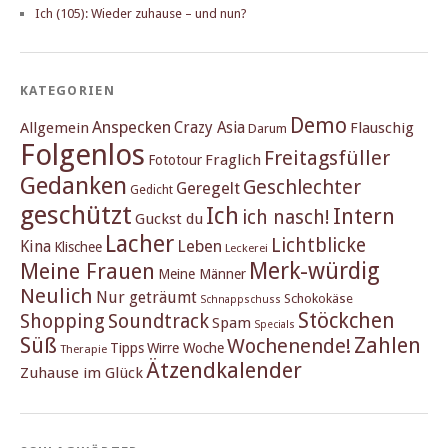
Ich (105): Wieder zuhause – und nun?
KATEGORIEN
Demo
Anspecken
Crazy Asia
Allgemein
Flauschig
Darum
Folgenlos
Freitagsfüller
Fraglich
Fototour
Gedanken
Geschlechter
Geregelt
Gedicht
geschützt
Ich
Intern
ich nasch!
Guckst du
Lacher
Lichtblicke
Kina
Leben
Klischee
Leckerei
Merk-würdig
Meine Frauen
Meine Männer
Neulich
Nur geträumt
Schokokäse
Schnappschuss
Stöckchen
Shopping
Soundtrack
Spam
Specials
Süß
Zahlen
Wochenende!
Tipps
Wirre Woche
Therapie
Ätzendkalender
Zuhause im Glück