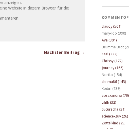
n anzeigen.
ne Website in diesem Browser für die
KOMMENTOP
mmentaren.
claudy (561)
mary-loo (390)
Aya (301)
BrummelBrot (2
Nächster Beitrag →
Kazi (222)
Chrissy (172)
Journey (166)
Noriko (154)
chrimu86 (143)
Koibri (139)
abraxandria (79)
Lilith (32)
cucuracha (31)
science-guy (26)
Zottelkind (25)