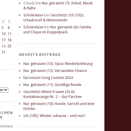
Claudy
bei
Nur geträumt (7): Arbeit, Musik
& Nähe
Schokokäse
bei
Geschützt: Ich (102):
Urlaubsreif & lebensmüde
S
S
Schokokäse
bei
Nur geträumt (6): Familie
3
4
und Clique im Doppelpack
10
11
17
18
24
25
31
NEUESTE BEITRÄGE
Nur geträumt (13): Opas Wiederbelebung
Nur geträumt (12): Versandete Chance
Eurovision Song Contest 2024
Nur geträumt (11): Gesellige Runde
Geschützt: Meine Frauen (25.6):
Kontaktanzeige Nr. 2 – das Pärchen
Nur geträumt (10): Hunde, Gericht und eine
Holztür
RCHEN
Ich (105): Wieder zuhause – und nun?
0
mentare