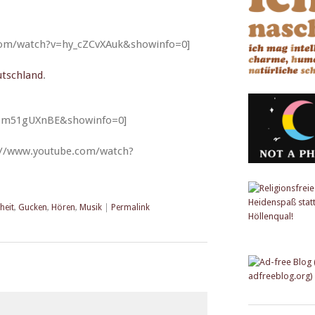
com/watch?v=hy_cZCvXAuk&showinfo=0]
tsch­land
.
Vpm51gUXnBE&showinfo=0]
://www.youtube.com/watch?
heit
,
Gucken
,
Hören
,
Musik
|
Permalink