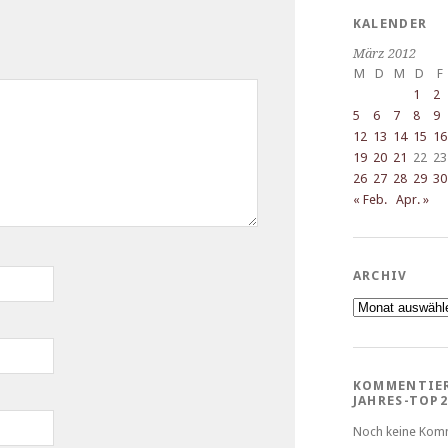
KALENDER
März 2012
M
D
M
D
F
1
2
5
6
7
8
9
12
13
14
15
16
19
20
21
22
23
26
27
28
29
30
« Feb.
Apr. »
ARCHIV
Archiv
KOMMENTIE
JAHRES-TOP2
Noch keine Kom