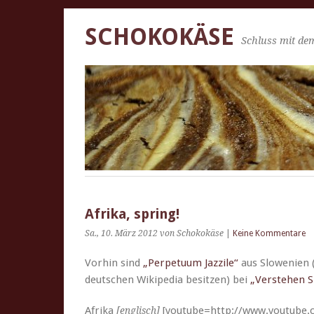
SCHOKOKÄSE
Schluss mit dem
Afrika, spring!
Sa., 10. März 2012
von Schokokäse
|
Keine Kommentare
Vorhin sind
„Per­petu­um Jazz­ile“
aus Slowe­nien 
deutschen Wikipedia besitzen) bei
„Ver­ste­hen 
Afri­ka
[youtube=http://www.youtube.
[englisch]