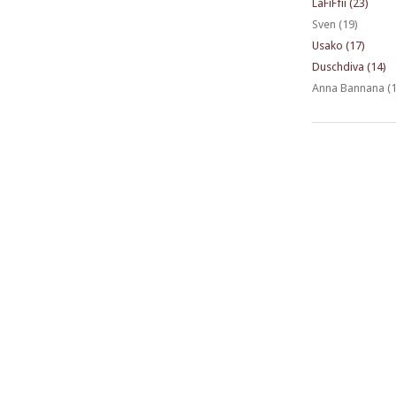
LaFiFfii (23)
Sven (19)
Usako (17)
Duschdiva (14)
Anna Bannana (1