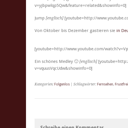
v=yjbpwlqp5Qw&feature=related&showinfo=0]
Jump
[youtube=http://www.youtube.
[englisch]
Von Okto­ber bis Dezem­ber gastieren sie
in Deu
[youtube=http://www.youtube.com/watch?v=
Ein schönes Med­ley 🙂
[youtube=http
[englisch]
v=vquusVqcUdw&showinfo=0]
Kategorien:
Folgenlos
| Schlagwörter:
Fernsehen
,
Frustfrei
Schreibe einen Kommentar