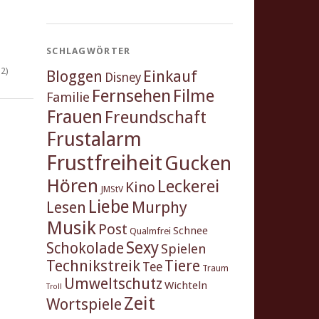
SCHLAGWÖRTER
2)
Einkauf
Bloggen
Disney
Fernsehen
Filme
Familie
Frauen
Freundschaft
Frustalarm
Frustfreiheit
Gucken
Hören
Leckerei
Kino
JMStV
Liebe
Murphy
Lesen
Musik
Post
Schnee
Qualmfrei
Sexy
Schokolade
Spielen
Technikstreik
Tiere
Tee
Traum
Umweltschutz
Wichteln
Troll
Zeit
Wortspiele