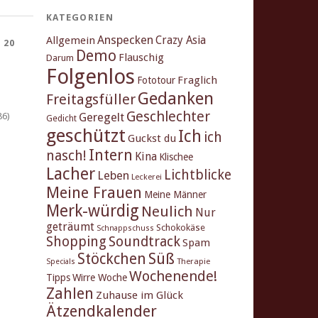
KATEGORIEN
Anspecken
Crazy Asia
Allgemein
 20
Demo
Flauschig
Darum
Folgenlos
Fraglich
Fototour
Gedanken
Freitagsfüller
Geschlechter
Geregelt
86)
Gedicht
geschützt
Ich
ich
Guckst du
Intern
nasch!
Kina
Klischee
Lacher
Lichtblicke
Leben
Leckerei
Meine Frauen
Meine Männer
Merk-würdig
Neulich
Nur
geträumt
Schokokäse
Schnappschuss
Shopping
Soundtrack
Spam
Stöckchen
Süß
Therapie
Specials
Wochenende!
Tipps
Wirre Woche
Zahlen
Zuhause im Glück
Ätzendkalender