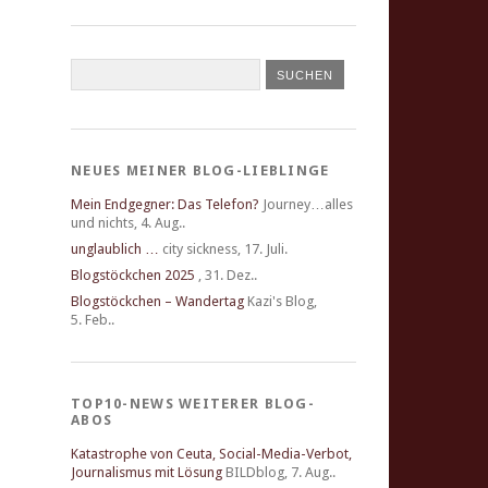
NEUES MEINER BLOG-LIEBLINGE
Mein Endgegner: Das Telefon?
Journey…alles
und nichts
,
4. Aug..
unglaublich …
city sickness
,
17. Juli.
Blogstöckchen 2025
,
31. Dez..
Blogstöckchen – Wandertag
Kazi's Blog
,
5. Feb..
TOP10-NEWS WEITERER BLOG-
ABOS
Katastrophe von Ceuta, Social-Media-Verbot,
Journalismus mit Lösung
BILDblog
,
7. Aug..