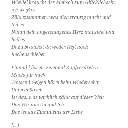
Wieviel braucht der Men­sch zum Glück­lich­sein,
ich weiß es.
Zähl zusam­men, was dich trau­rig macht und
teil es
Nimm dein angeschla­genes Herz mal zwei und
heil es
Dazu brauchst du wed­er Heft noch
Rechenschieber.
Ein­mal küssen, zweimal Kopfverdreh’n
Macht für mich
Tausend Geigen hör’n beim Wiederseh’n
Unterm Strich
Ist das, was wirk­lich zählt auf dieser Welt
Das Wir aus Du und Ich
Das ist das Ein­maleins der Liebe.
[…]