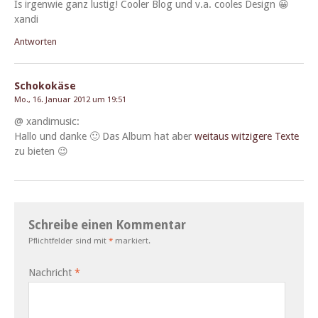
Is irgen­wie ganz lustig! Cool­er Blog und v.a. cooles Design 😀
xandi
Antworten
Schokokäse
Mo., 16. Januar 2012 um 19:51
@ xandimu­sic:
Hal­lo und danke 🙂 Das Album hat aber
weitaus witzigere Texte
zu bieten 😉
Schreibe einen Kommentar
Pflichtfelder sind mit
*
markiert.
Nachricht
*