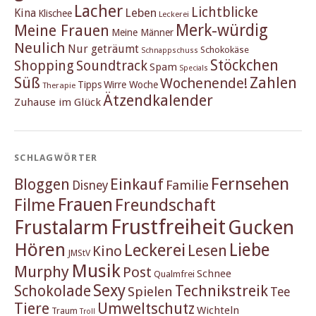
Lacher
Lichtblicke
Kina
Leben
Klischee
Leckerei
Merk-würdig
Meine Frauen
Meine Männer
Neulich
Nur geträumt
Schokokäse
Schnappschuss
Stöckchen
Shopping
Soundtrack
Spam
Specials
Süß
Zahlen
Wochenende!
Tipps
Wirre Woche
Therapie
Ätzendkalender
Zuhause im Glück
SCHLAGWÖRTER
Fernsehen
Einkauf
Bloggen
Familie
Disney
Frauen
Filme
Freundschaft
Frustfreiheit
Frustalarm
Gucken
Hören
Liebe
Leckerei
Lesen
Kino
JMStV
Musik
Murphy
Post
Schnee
Qualmfrei
Sexy
Schokolade
Technikstreik
Spielen
Tee
Tiere
Umweltschutz
Wichteln
Traum
Troll