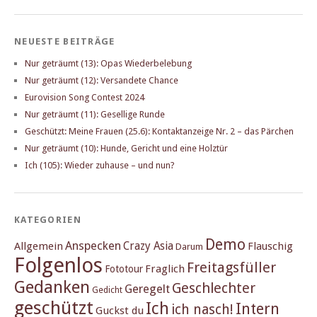
NEUESTE BEITRÄGE
Nur geträumt (13): Opas Wiederbelebung
Nur geträumt (12): Versandete Chance
Eurovision Song Contest 2024
Nur geträumt (11): Gesellige Runde
Geschützt: Meine Frauen (25.6): Kontaktanzeige Nr. 2 – das Pärchen
Nur geträumt (10): Hunde, Gericht und eine Holztür
Ich (105): Wieder zuhause – und nun?
KATEGORIEN
Demo
Anspecken
Crazy Asia
Allgemein
Flauschig
Darum
Folgenlos
Freitagsfüller
Fraglich
Fototour
Gedanken
Geschlechter
Geregelt
Gedicht
geschützt
Ich
Intern
ich nasch!
Guckst du