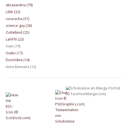
abraxandria (79)
Lilith (32)
cucuracha (31)
science-guy (26)
Zottelkind (25)
LaFiFfii (23)
Sven (19)
Usako (17)
Duschdiva (14)
Anna Bannana (12)