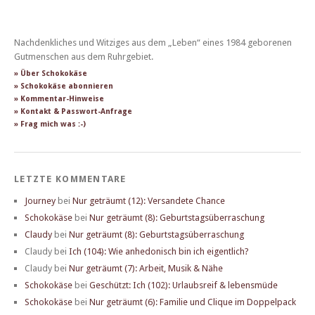
Nachdenkliches und Witziges aus dem „Leben“ eines 1984 geborenen
Gutmenschen aus dem Ruhrgebiet.
» Über Schokokäse
» Schokokäse abonnieren
» Kommentar-Hinweise
» Kontakt & Passwort-Anfrage
» Frag mich was :-)
LETZTE KOMMENTARE
Journey
bei
Nur geträumt (12): Versandete Chance
Schokokäse
bei
Nur geträumt (8): Geburtstagsüberraschung
Claudy
bei
Nur geträumt (8): Geburtstagsüberraschung
Claudy
bei
Ich (104): Wie anhedonisch bin ich eigentlich?
Claudy
bei
Nur geträumt (7): Arbeit, Musik & Nähe
Schokokäse
bei
Geschützt: Ich (102): Urlaubsreif & lebensmüde
Schokokäse
bei
Nur geträumt (6): Familie und Clique im Doppelpack