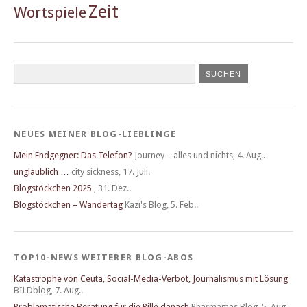
Zeit
Wortspiele
NEUES MEINER BLOG-LIEBLINGE
Mein Endgegner: Das Telefon?
Journey…alles und nichts
,
4. Aug..
unglaublich …
city sickness
,
17. Juli.
Blogstöckchen 2025
,
31. Dez..
Blogstöckchen – Wandertag
Kazi's Blog
,
5. Feb..
TOP10-NEWS WEITERER BLOG-ABOS
Katastrophe von Ceuta, Social-Media-Verbot, Journalismus mit Lösung
BILDblog
,
7. Aug..
Problematische Beratung für die Pille danach
Pharmamas Blog
,
5. Aug..