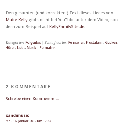
Den gesamten (und kor­rek­ten!) Text dieses Liedes von
Maite Kel­ly
gibts nicht bei YouTube unter dem Video, son­
dern zum Beispiel auf
KellyFamilySite.de
.
Kategorien:
Folgenlos
| Schlagwörter:
Fernsehen
,
Frustalarm
,
Gucken
,
Hören
,
Liebe
,
Musik
|
Permalink
2 KOMMENTARE
Schreibe einen Kommentar →
xandimusic
Mo., 16. Januar 2012 um 17:34