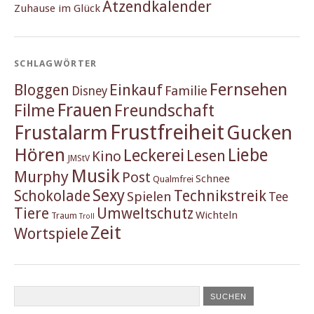
Ätzendkalender
Zuhause im Glück
SCHLAGWÖRTER
Fernsehen
Einkauf
Bloggen
Familie
Disney
Frauen
Filme
Freundschaft
Frustfreiheit
Frustalarm
Gucken
Hören
Liebe
Leckerei
Lesen
Kino
JMStV
Musik
Murphy
Post
Schnee
Qualmfrei
Sexy
Schokolade
Technikstreik
Spielen
Tee
Tiere
Umweltschutz
Wichteln
Traum
Troll
Zeit
Wortspiele