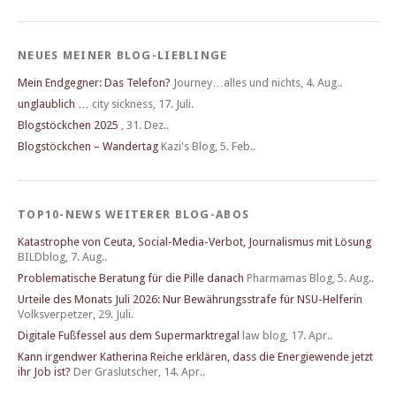
NEUES MEINER BLOG-LIEBLINGE
Mein Endgegner: Das Telefon?
Journey…alles und nichts
,
4. Aug..
unglaublich …
city sickness
,
17. Juli.
Blogstöckchen 2025
,
31. Dez..
Blogstöckchen – Wandertag
Kazi's Blog
,
5. Feb..
TOP10-NEWS WEITERER BLOG-ABOS
Katastrophe von Ceuta, Social-Media-Verbot, Journalismus mit Lösung
BILDblog
,
7. Aug..
Problematische Beratung für die Pille danach
Pharmamas Blog
,
5. Aug..
Urteile des Monats Juli 2026: Nur Bewährungsstrafe für NSU-Helferin
Volksverpetzer
,
29. Juli.
Digitale Fußfessel aus dem Supermarktregal
law blog
,
17. Apr..
Kann irgendwer Katherina Reiche erklären, dass die Energiewende jetzt
ihr Job ist?
Der Graslutscher
,
14. Apr..