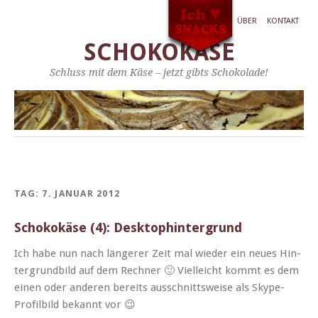
ÜBER
KONTAKT
SCHOKOKÄSE
Schluss mit dem Käse – jetzt gibts Schokolade!
TAG:
7. JANUAR 2012
Schokokäse (4): Desktophintergrund
Ich habe nun nach län­ger­er Zeit mal wieder ein neues Hin­
ter­grund­bild auf dem Rech­n­er 🙂 Vielle­icht kommt es dem
einen oder anderen bere­its auss­chnittsweise als Skype-
Pro­­fil­­bild bekan­nt vor 😉