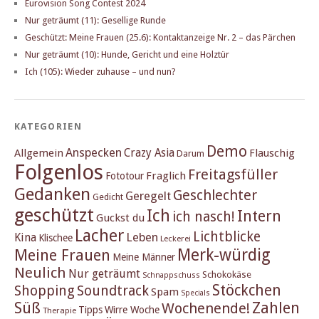
Eurovision Song Contest 2024
Nur geträumt (11): Gesellige Runde
Geschützt: Meine Frauen (25.6): Kontaktanzeige Nr. 2 – das Pärchen
Nur geträumt (10): Hunde, Gericht und eine Holztür
Ich (105): Wieder zuhause – und nun?
KATEGORIEN
Demo
Anspecken
Crazy Asia
Allgemein
Flauschig
Darum
Folgenlos
Freitagsfüller
Fraglich
Fototour
Gedanken
Geschlechter
Geregelt
Gedicht
geschützt
Ich
Intern
ich nasch!
Guckst du
Lacher
Lichtblicke
Kina
Leben
Klischee
Leckerei
Merk-würdig
Meine Frauen
Meine Männer
Neulich
Nur geträumt
Schokokäse
Schnappschuss
Stöckchen
Shopping
Soundtrack
Spam
Specials
Süß
Zahlen
Wochenende!
Tipps
Wirre Woche
Therapie