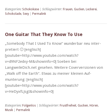
Kategorien:
Schokokäse
| Schlagwörter:
Frauen
,
Gucken
,
Leckerei
,
Schokolade
,
Sexy
|
Permalink
One Guitar That They Know To Use
„Some­body That I Used To Know“ wun­der­bar neu inter­
pretiert 🙂 [englisch]
[youtube=http://www.youtube.com/watch?
v=d9NF2edxy‑M&showinfo=0] Soeben bei
LangweileDich.net gese­hen. Weit­ere Cov­erver­sio­nen von
„Walk off the Earth“. Etwas zu mein­er kleinen Auf­
munterung: [englisch]
[youtube=http://www.youtube.com/watch?
v=HeDyxfLJsgI&showinfo=0]
Kategorien:
Folgenlos
| Schlagwörter:
Frustfreiheit
,
Gucken
,
Hören
,
Musik
|
Permalink