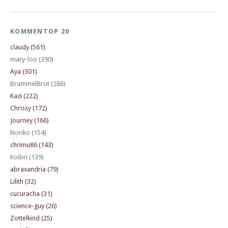
KOMMENTOP 20
claudy (561)
mary-loo (390)
Aya (301)
BrummelBrot (286)
Kazi (222)
Chrissy (172)
Journey (166)
Noriko (154)
chrimu86 (143)
Koibri (139)
abraxandria (79)
Lilith (32)
cucuracha (31)
science-guy (26)
Zottelkind (25)