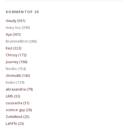
KOMMENTOP 20
claudy (561)
mary-loo (390)
Aya (301)
BrummelBrot (286)
Kazi (222)
Chrissy (172)
Journey (166)
Noriko (154)
chrimu86 (143)
Koibri (139)
abraxandria (79)
Lilith (32)
cucuracha (31)
science-guy (26)
Zottelkind (25)
LaFiFfii (23)