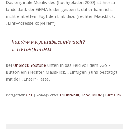
Das orig­i­nale Musikvideo (hochge­laden 2009) ist hierzu­
lande dank der GEMA lei­der ges­per­rt, daher kann ichs
nicht ein­bet­ten. Fügt den Link dazu (rechter Mausklick,
„Link-Adresse kopieren“)
http://www.youtube.com/watch?
v=UV1u5QrqUHM
bei
Unblock Youtube
unten in das Feld vor dem „Go“-
Button ein (rechter Mausklick, „Ein­fü­gen“) und bestätigt
mit der „Enter“-Taste.
Kategorien:
Kina
| Schlagwörter:
Frustfreiheit
,
Hören
,
Musik
|
Permalink