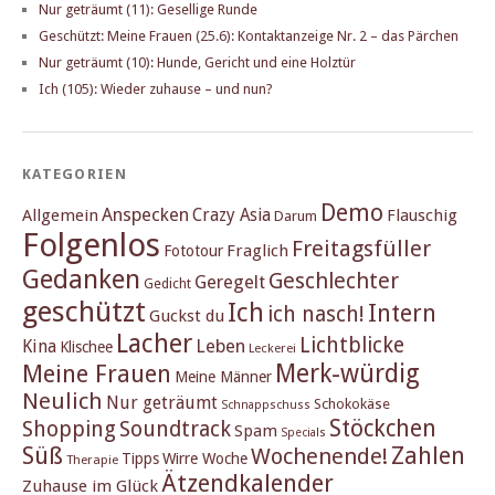
Nur geträumt (11): Gesellige Runde
Geschützt: Meine Frauen (25.6): Kontaktanzeige Nr. 2 – das Pärchen
Nur geträumt (10): Hunde, Gericht und eine Holztür
Ich (105): Wieder zuhause – und nun?
KATEGORIEN
Demo
Anspecken
Crazy Asia
Allgemein
Flauschig
Darum
Folgenlos
Freitagsfüller
Fraglich
Fototour
Gedanken
Geschlechter
Geregelt
Gedicht
geschützt
Ich
Intern
ich nasch!
Guckst du
Lacher
Lichtblicke
Kina
Leben
Klischee
Leckerei
Merk-würdig
Meine Frauen
Meine Männer
Neulich
Nur geträumt
Schokokäse
Schnappschuss
Stöckchen
Shopping
Soundtrack
Spam
Specials
Süß
Zahlen
Wochenende!
Tipps
Wirre Woche
Therapie
Ätzendkalender
Zuhause im Glück