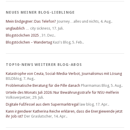
NEUES MEINER BLOG-LIEBLINGE
Mein Endgegner: Das Telefon?
Journey…alles und nichts
,
4. Aug..
unglaublich …
city sickness
,
17. Juli.
Blogstöckchen 2025
,
31. Dez..
Blogstöckchen – Wandertag
Kazi's Blog
,
5. Feb..
TOP10-NEWS WEITERER BLOG-ABOS
Katastrophe von Ceuta, Social-Media-Verbot, Journalismus mit Lösung
BILDblog
,
7. Aug..
Problematische Beratung für die Pille danach
Pharmamas Blog
,
5. Aug..
Urteile des Monats Juli 2026: Nur Bewährungsstrafe für NSU-Helferin
Volksverpetzer
,
29. Juli.
Digitale Fußfessel aus dem Supermarktregal
law blog
,
17. Apr..
Kann irgendwer Katherina Reiche erklären, dass die Energiewende jetzt
ihr Job ist?
Der Graslutscher
,
14. Apr..