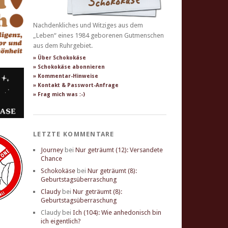
Nachdenkliches und Witziges aus dem
„Leben“ eines 1984 geborenen Gutmenschen
aus dem Ruhrgebiet.
» Über Schokokäse
» Schokokäse abonnieren
» Kommentar-Hinweise
» Kontakt & Passwort-Anfrage
» Frag mich was :-)
LETZTE KOMMENTARE
Journey
bei
Nur geträumt (12): Versandete
Chance
Schokokäse
bei
Nur geträumt (8):
Geburtstagsüberraschung
Claudy
bei
Nur geträumt (8):
Geburtstagsüberraschung
Claudy
bei
Ich (104): Wie anhedonisch bin
ich eigentlich?