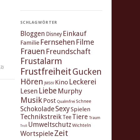
SCHLAGWÖRTER
Einkauf
Bloggen
Disney
Fernsehen
Filme
Familie
Frauen
Freundschaft
Frustalarm
2)
Frustfreiheit
Gucken
Hören
Leckerei
Kino
JMStV
Liebe
Murphy
Lesen
Musik
Post
Schnee
Qualmfrei
Sexy
Schokolade
Spielen
Technikstreik
Tiere
Tee
Traum
Umweltschutz
Wichteln
Troll
Zeit
Wortspiele