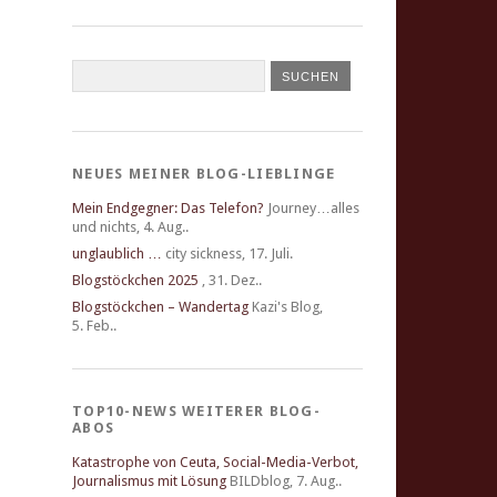
NEUES MEINER BLOG-LIEBLINGE
Mein Endgegner: Das Telefon?
Journey…alles
und nichts
,
4. Aug..
unglaublich …
city sickness
,
17. Juli.
Blogstöckchen 2025
,
31. Dez..
Blogstöckchen – Wandertag
Kazi's Blog
,
5. Feb..
TOP10-NEWS WEITERER BLOG-
ABOS
Katastrophe von Ceuta, Social-Media-Verbot,
Journalismus mit Lösung
BILDblog
,
7. Aug..