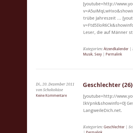
[youtube=http://www.y
v=A5uiMqLwHxo&showinf
trübe Jahreszeit … [yo
v=Ftd5IloR6Ck&showinfo=
Leser, die auf Män­ner s
Kategorien:
Ätzendkalender
| 
Musik
,
Sexy
|
Permalink
Geschlechter (26)
Di., 20. Dezember 2011
von Schokokäse
Keine Kommentare
[youtube=http://www.y
IkVpnk&showinfo=0] Gese
LangweileDich.net.
Kategorien:
Geschlechter
| Sc
|
Permalink