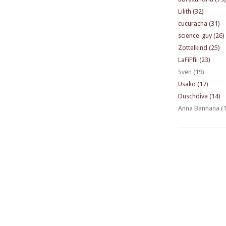
Lilith (32)
cucuracha (31)
science-guy (26)
Zottelkind (25)
LaFiFfii (23)
Sven (19)
Usako (17)
Duschdiva (14)
Anna Bannana (1