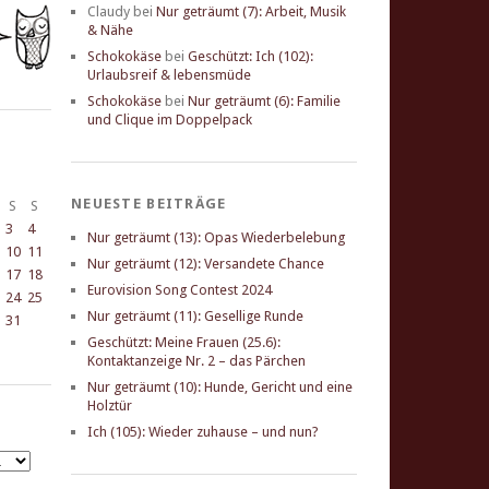
Claudy
bei
Nur geträumt (7): Arbeit, Musik
& Nähe
Schokokäse
bei
Geschützt: Ich (102):
Urlaubsreif & lebensmüde
Schokokäse
bei
Nur geträumt (6): Familie
und Clique im Doppelpack
NEUESTE BEITRÄGE
S
S
3
4
Nur geträumt (13): Opas Wiederbelebung
10
11
Nur geträumt (12): Versandete Chance
17
18
Eurovision Song Contest 2024
24
25
Nur geträumt (11): Gesellige Runde
31
Geschützt: Meine Frauen (25.6):
Kontaktanzeige Nr. 2 – das Pärchen
Nur geträumt (10): Hunde, Gericht und eine
Holztür
Ich (105): Wieder zuhause – und nun?