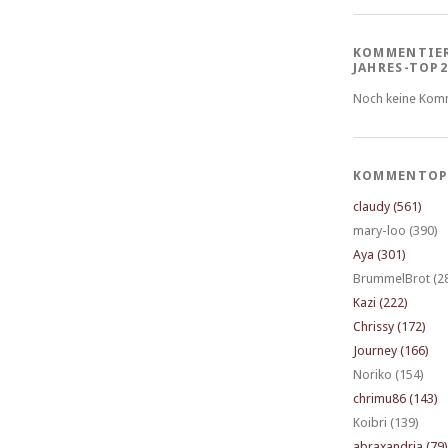
KOMMENTIE
JAHRES-TOP2
Noch keine Kom
KOMMENTOP
claudy (561)
mary-loo (390)
Aya (301)
BrummelBrot (2
Kazi (222)
Chrissy (172)
Journey (166)
Noriko (154)
chrimu86 (143)
Koibri (139)
abraxandria (79)