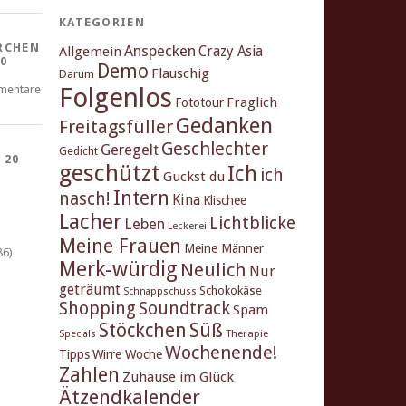
KATEGORIEN
RCHEN
Anspecken
Crazy Asia
Allgemein
0
Demo
Flauschig
Darum
Folgenlos
mentare
Fraglich
Fototour
Gedanken
Freitagsfüller
Geschlechter
Geregelt
Gedicht
 20
geschützt
Ich
ich
Guckst du
Intern
nasch!
Kina
Klischee
Lacher
Lichtblicke
Leben
Leckerei
Meine Frauen
Meine Männer
86)
Merk-würdig
Neulich
Nur
geträumt
Schokokäse
Schnappschuss
Shopping
Soundtrack
Spam
Stöckchen
Süß
Therapie
Specials
Wochenende!
Tipps
Wirre Woche
Zahlen
Zuhause im Glück
Ätzendkalender