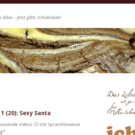
 Käse – jetzt gibts Schokolade!
1 (20): Sexy Santa
assende Videos 🙂 Die Sprach­hin­weise
*g*