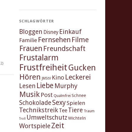
SCHLAGWÖRTER
Einkauf
Bloggen
Disney
Fernsehen
Filme
Familie
Frauen
Freundschaft
Frustalarm
2)
Frustfreiheit
Gucken
Hören
Leckerei
Kino
JMStV
Liebe
Murphy
Lesen
Musik
Post
Schnee
Qualmfrei
Sexy
Schokolade
Spielen
Technikstreik
Tiere
Tee
Traum
Umweltschutz
Wichteln
Troll
Zeit
Wortspiele