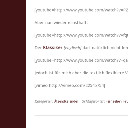
[youtube=http://www.youtube.com/watch?v=PZ
Aber nun wieder ernsthaft:
[youtube=http://www.youtube.com/watch?v=f
Der
Klas­sik­er
darf natür­lich nicht fe
[englisch]
[youtube=http://www.youtube.com/watch?v=q
Jedoch ist für mich eher die textlich flex­i­blere 
[vimeo http://vimeo.com/22545754]
Kategorien:
Ätzendkalender
| Schlagwörter:
Fernsehen
,
Fru