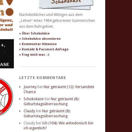
Nachdenkliches und Witziges aus dem
„Leben“ eines 1984 geborenen Gutmenschen
aus dem Ruhrgebiet.
» Über Schokokäse
» Schokokäse abonnieren
» Kommentar-Hinweise
» Kontakt & Passwort-Anfrage
» Frag mich was :-)
LETZTE KOMMENTARE
Journey
bei
Nur geträumt (12): Versandete
Chance
Schokokäse
bei
Nur geträumt (8):
Geburtstagsüberraschung
Claudy
bei
Nur geträumt (8):
Geburtstagsüberraschung
Claudy
bei
Ich (104): Wie anhedonisch bin
ich eigentlich?