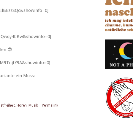
IlBEzzSQc&showinfo=0]
qtQwqy4bBw&showinfo=0]
hlen 😎
aM9TnjtY9A&showinfo=0]
Vari­ante ein Muss:
stfreiheit
,
Hören
,
Musik
|
Permalink