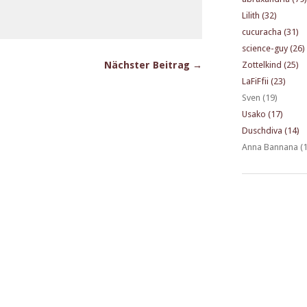
Lilith (32)
cucuracha (31)
science-guy (26)
Nächster Beitrag →
Zottelkind (25)
LaFiFfii (23)
Sven (19)
Usako (17)
Duschdiva (14)
Anna Bannana (1