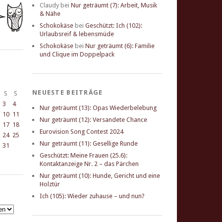
Claudy
bei
Nur geträumt (7): Arbeit, Musik
& Nähe
Schokokäse
bei
Geschützt: Ich (102):
Urlaubsreif & lebensmüde
Schokokäse
bei
Nur geträumt (6): Familie
und Clique im Doppelpack
NEUESTE BEITRÄGE
S
S
3
4
Nur geträumt (13): Opas Wiederbelebung
10
11
Nur geträumt (12): Versandete Chance
17
18
Eurovision Song Contest 2024
24
25
Nur geträumt (11): Gesellige Runde
31
Geschützt: Meine Frauen (25.6):
Kontaktanzeige Nr. 2 – das Pärchen
Nur geträumt (10): Hunde, Gericht und eine
Holztür
Ich (105): Wieder zuhause – und nun?