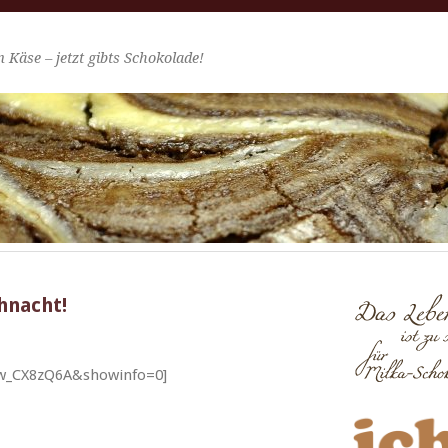
 Käse – jetzt gibts Schokolade!
ihnacht!
xw_CX8zQ6A&showinfo=0]