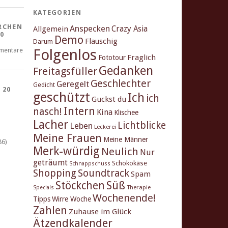
KATEGORIEN
RCHEN
Anspecken
Crazy Asia
Allgemein
0
Demo
Flauschig
Darum
Folgenlos
mentare
Fraglich
Fototour
Gedanken
Freitagsfüller
Geschlechter
Geregelt
Gedicht
 20
geschützt
Ich
ich
Guckst du
Intern
nasch!
Kina
Klischee
Lacher
Lichtblicke
Leben
Leckerei
Meine Frauen
Meine Männer
86)
Merk-würdig
Neulich
Nur
geträumt
Schokokäse
Schnappschuss
Shopping
Soundtrack
Spam
Stöckchen
Süß
Therapie
Specials
Wochenende!
Tipps
Wirre Woche
Zahlen
Zuhause im Glück
Ätzendkalender