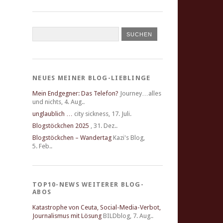
NEUES MEINER BLOG-LIEBLINGE
Mein Endgegner: Das Telefon?
Journey…alles
und nichts
,
4. Aug..
unglaublich …
city sickness
,
17. Juli.
Blogstöckchen 2025
,
31. Dez..
Blogstöckchen – Wandertag
Kazi's Blog
,
5. Feb..
TOP10-NEWS WEITERER BLOG-
ABOS
Katastrophe von Ceuta, Social-Media-Verbot,
Journalismus mit Lösung
BILDblog
,
7. Aug..