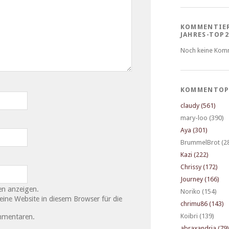
KOMMENTIE
JAHRES-TOP2
Noch keine Kom
KOMMENTOP
claudy (561)
mary-loo (390)
Aya (301)
BrummelBrot (2
Kazi (222)
Chrissy (172)
Journey (166)
n anzeigen.
Noriko (154)
ne Website in diesem Browser für die
chrimu86 (143)
Koibri (139)
mmentaren.
abraxandria (79)