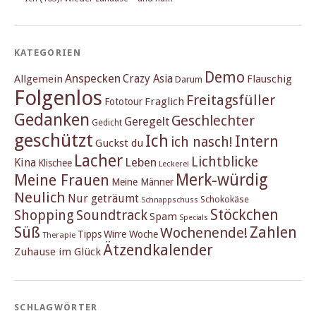
KATEGORIEN
Demo
Anspecken
Crazy Asia
Allgemein
Flauschig
Darum
Folgenlos
Freitagsfüller
Fraglich
Fototour
Gedanken
Geschlechter
Geregelt
Gedicht
geschützt
Ich
Intern
ich nasch!
Guckst du
Lacher
Lichtblicke
Kina
Leben
Klischee
Leckerei
Merk-würdig
Meine Frauen
Meine Männer
Neulich
Nur geträumt
Schokokäse
Schnappschuss
Stöckchen
Shopping
Soundtrack
Spam
Specials
Süß
Zahlen
Wochenende!
Tipps
Wirre Woche
Therapie
Ätzendkalender
Zuhause im Glück
SCHLAGWÖRTER