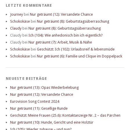
LETZTE KOMMENTARE
Journey
bei
Nur geträumt (12): Versandete Chance
Schokokäse
bei
Nur geträumt (8): Geburtstagsüberraschung
Claudy
bei
Nur geträumt (8): Geburtstagsüberraschung
Claudy
bei
Ich (104): Wie anhedonisch bin ich eigentlich?
Claudy
bei
Nur geträumt (7): Arbeit, Musik & Nähe
Schokokäse
bei
Geschützt: Ich (102): Urlaubsreif & lebensmüde
Schokokäse
bei
Nur geträumt (6): Familie und Clique im Doppelpack
NEUESTE BEITRÄGE
Nur geträumt (13): Opas Wiederbelebung
Nur geträumt (12): Versandete Chance
Eurovision Song Contest 2024
Nur geträumt (11): Gesellige Runde
Geschützt: Meine Frauen (25.6): Kontaktanzeige Nr. 2 – das Pärchen
Nur geträumt (10): Hunde, Gericht und eine Holztür
Ich (105): Wieder zuhause – und nun?