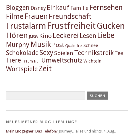
Fernsehen
Einkauf
Bloggen
Familie
Disney
Frauen
Filme
Freundschaft
Frustfreiheit
Frustalarm
Gucken
Hören
Liebe
Leckerei
Lesen
Kino
JMStV
Musik
Murphy
Post
Schnee
Qualmfrei
Sexy
Schokolade
Technikstreik
Spielen
Tee
Tiere
Umweltschutz
Wichteln
Traum
Troll
Zeit
Wortspiele
NEUES MEINER BLOG-LIEBLINGE
Mein Endgegner: Das Telefon?
Journey…alles und nichts
,
4. Aug..