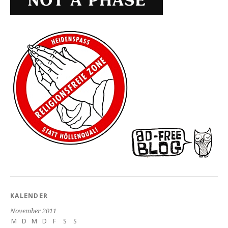
KALENDER
November 2011
M
D
M
D
F
S
S