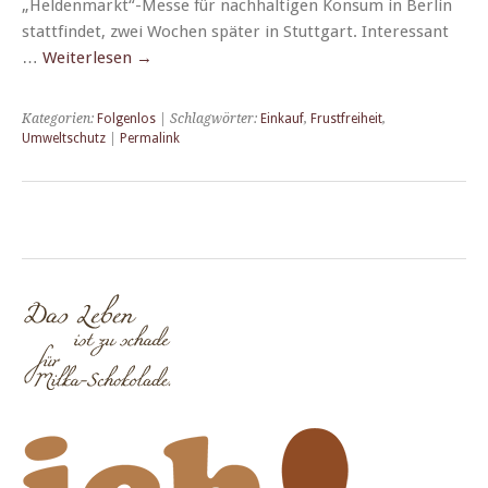
„Heldenmarkt“-Messe für nach­halti­gen Kon­sum in Berlin
stat­tfind­et, zwei Wochen später in Stuttgart. Inter­es­sant
…
Weit­er­lesen
→
Kategorien:
Folgenlos
| Schlagwörter:
Einkauf
,
Frustfreiheit
,
Umweltschutz
|
Permalink