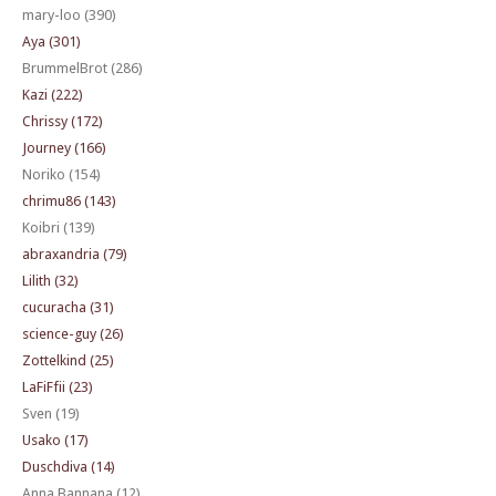
mary-loo (390)
Aya (301)
BrummelBrot (286)
Kazi (222)
Chrissy (172)
Journey (166)
Noriko (154)
chrimu86 (143)
Koibri (139)
abraxandria (79)
Lilith (32)
cucuracha (31)
science-guy (26)
Zottelkind (25)
LaFiFfii (23)
Sven (19)
Usako (17)
Duschdiva (14)
Anna Bannana (12)