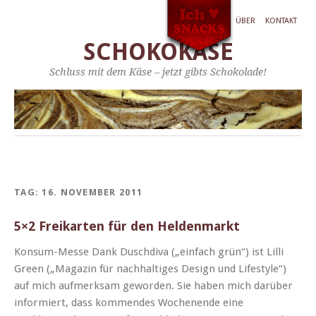
ÜBER
KONTAKT
SCHOKOKÄSE
Schluss mit dem Käse – jetzt gibts Schokolade!
TAG:
16. NOVEMBER 2011
5×2 Freikarten für den Heldenmarkt
Kon­sum-Messe Dank Duschdi­va („ein­fach grün“) ist Lil­li
Green („Mag­a­zin für nach­haltiges Design und Lifestyle“)
auf mich aufmerk­sam gewor­den. Sie haben mich darüber
informiert, dass kom­mendes Woch­enende eine