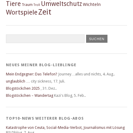
Tiere
Umweltschutz
Wichteln
Traum
Troll
Zeit
Wortspiele
NEUES MEINER BLOG-LIEBLINGE
Mein Endgegner: Das Telefon?
Journey…alles und nichts
,
4. Aug..
unglaublich …
city sickness
,
17. Juli.
Blogstöckchen 2025
,
31. Dez..
Blogstöckchen – Wandertag
Kazi's Blog
,
5. Feb..
TOP10-NEWS WEITERER BLOG-ABOS
Katastrophe von Ceuta, Social-Media-Verbot, Journalismus mit Lösung
BILDblog
,
7. Aug..