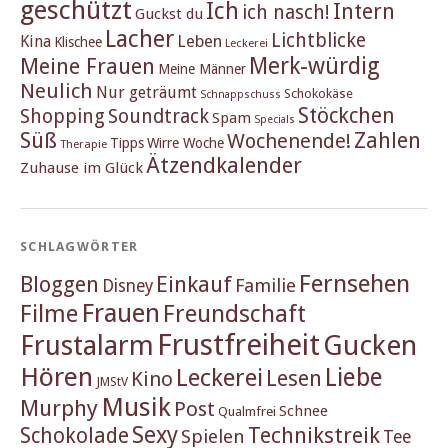
geschützt
Ich
Intern
ich nasch!
Guckst du
Lacher
Lichtblicke
Kina
Leben
Klischee
Leckerei
Merk-würdig
Meine Frauen
Meine Männer
Neulich
Nur geträumt
Schokokäse
Schnappschuss
Stöckchen
Shopping
Soundtrack
Spam
Specials
Süß
Zahlen
Wochenende!
Tipps
Wirre Woche
Therapie
Ätzendkalender
Zuhause im Glück
SCHLAGWÖRTER
Fernsehen
Einkauf
Bloggen
Familie
Disney
Frauen
Filme
Freundschaft
Frustfreiheit
Frustalarm
Gucken
Hören
Liebe
Leckerei
Lesen
Kino
JMStV
Musik
Murphy
Post
Schnee
Qualmfrei
Sexy
Schokolade
Technikstreik
Spielen
Tee