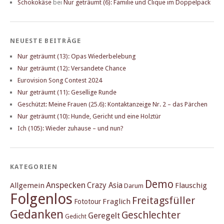
Schokokäse
bei
Nur geträumt (6): Familie und Clique im Doppelpack
NEUESTE BEITRÄGE
Nur geträumt (13): Opas Wiederbelebung
Nur geträumt (12): Versandete Chance
Eurovision Song Contest 2024
Nur geträumt (11): Gesellige Runde
Geschützt: Meine Frauen (25.6): Kontaktanzeige Nr. 2 – das Pärchen
Nur geträumt (10): Hunde, Gericht und eine Holztür
Ich (105): Wieder zuhause – und nun?
KATEGORIEN
Demo
Anspecken
Crazy Asia
Allgemein
Flauschig
Darum
Folgenlos
Freitagsfüller
Fraglich
Fototour
Gedanken
Geschlechter
Geregelt
Gedicht