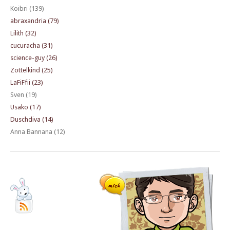
Koibri (139)
abraxandria (79)
Lilith (32)
cucuracha (31)
science-guy (26)
Zottelkind (25)
LaFiFfii (23)
Sven (19)
Usako (17)
Duschdiva (14)
Anna Bannana (12)