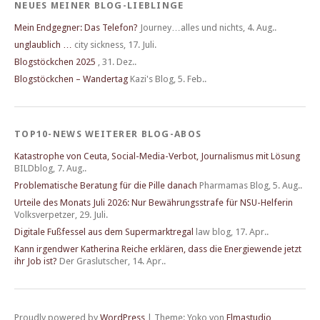
NEUES MEINER BLOG-LIEBLINGE
Mein Endgegner: Das Telefon?
Journey…alles und nichts
,
4. Aug..
unglaublich …
city sickness
,
17. Juli.
Blogstöckchen 2025
,
31. Dez..
Blogstöckchen – Wandertag
Kazi's Blog
,
5. Feb..
TOP10-NEWS WEITERER BLOG-ABOS
Katastrophe von Ceuta, Social-Media-Verbot, Journalismus mit Lösung
BILDblog
,
7. Aug..
Problematische Beratung für die Pille danach
Pharmamas Blog
,
5. Aug..
Urteile des Monats Juli 2026: Nur Bewährungsstrafe für NSU-Helferin
Volksverpetzer
,
29. Juli.
Digitale Fußfessel aus dem Supermarktregal
law blog
,
17. Apr..
Kann irgendwer Katherina Reiche erklären, dass die Energiewende jetzt
ihr Job ist?
Der Graslutscher
,
14. Apr..
Proudly powered by
WordPress
|
Theme: Yoko von
Elmastudio