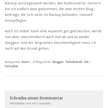
Back­up zurück­ge­spielt wer­den, das funk­tion­ierte. Gestern
bin ich endlich dazu gekom­men, die zwei let­zten Blog­
beiträge, die sich nicht im Back­up befan­den, manuell
einzupflegen.
Auch ich sel­ber kann eine Auswzeit gut gebrauchen, werde
nun aber zwis­chen­durch auch mal ab und zu wieder
bloggen. Und der langsamen Geschwindigkeit muss ich
noch auf den Grund gehen.
Kategorien:
Intern
| Schlagwörter:
Bloggen
,
Technikstreik
,
Zeit
|
Permalink
Schreibe einen Kommentar
Pflichtfelder sind mit
*
markiert.