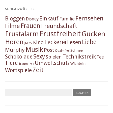
SCHLAGWÖRTER
Fernsehen
Einkauf
Bloggen
Familie
Disney
Frauen
Filme
Freundschaft
Frustfreiheit
Frustalarm
Gucken
Hören
Liebe
Leckerei
Lesen
Kino
JMStV
Musik
Murphy
Post
Schnee
Qualmfrei
Sexy
Schokolade
Technikstreik
Spielen
Tee
Tiere
Umweltschutz
Wichteln
Traum
Troll
Zeit
Wortspiele