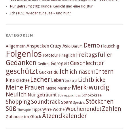
Nur geträumt (10): Hunde, Gericht und eine Holztür
Ich (105): Wieder zuhause – und nun?
KATEGORIEN
Demo
Anspecken
Crazy Asia
Allgemein
Flauschig
Darum
Folgenlos
Freitagsfüller
Fraglich
Fototour
Gedanken
Geschlechter
Geregelt
Gedicht
geschützt
Ich
Intern
ich nasch!
Guckst du
Lacher
Lichtblicke
Kina
Leben
Klischee
Leckerei
Merk-würdig
Meine Frauen
Meine Männer
Neulich
Nur geträumt
Schokokäse
Schnappschuss
Stöckchen
Shopping
Soundtrack
Spam
Specials
Süß
Zahlen
Wochenende!
Tipps
Wirre Woche
Therapie
Ätzendkalender
Zuhause im Glück