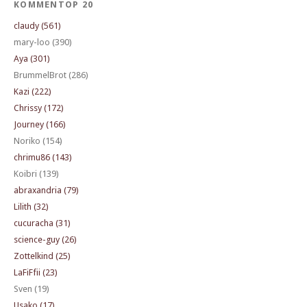
KOMMENTOP 20
claudy (561)
mary-loo (390)
Aya (301)
BrummelBrot (286)
Kazi (222)
Chrissy (172)
Journey (166)
Noriko (154)
chrimu86 (143)
Koibri (139)
abraxandria (79)
Lilith (32)
cucuracha (31)
science-guy (26)
Zottelkind (25)
LaFiFfii (23)
Sven (19)
Usako (17)