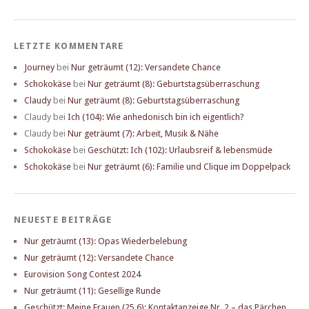
LETZTE KOMMENTARE
Journey
bei
Nur geträumt (12): Versandete Chance
Schokokäse
bei
Nur geträumt (8): Geburtstagsüberraschung
Claudy
bei
Nur geträumt (8): Geburtstagsüberraschung
Claudy
bei
Ich (104): Wie anhedonisch bin ich eigentlich?
Claudy
bei
Nur geträumt (7): Arbeit, Musik & Nähe
Schokokäse
bei
Geschützt: Ich (102): Urlaubsreif & lebensmüde
Schokokäse
bei
Nur geträumt (6): Familie und Clique im Doppelpack
NEUESTE BEITRÄGE
Nur geträumt (13): Opas Wiederbelebung
Nur geträumt (12): Versandete Chance
Eurovision Song Contest 2024
Nur geträumt (11): Gesellige Runde
Geschützt: Meine Frauen (25.6): Kontaktanzeige Nr. 2 – das Pärchen