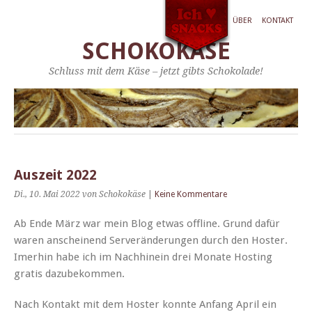
ÜBER
KONTAKT
SCHOKOKÄSE
Schluss mit dem Käse – jetzt gibts Schokolade!
Auszeit 2022
Di., 10. Mai 2022
von Schokokäse
|
Keine Kommentare
Ab Ende März war mein Blog etwas offline. Grund dafür
waren anscheinend Serverän­derun­gen durch den Hoster.
Imer­hin habe ich im Nach­hinein drei Monate Host­ing
gratis dazubekommen.
Nach Kon­takt mit dem Hoster kon­nte Anfang April ein