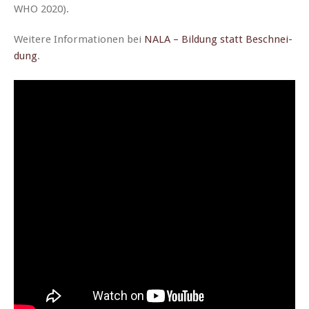
WHO 2020).
Weit­ere Infor­ma­tio­nen bei
NALA – Bil­dung statt Beschnei­
dung
.