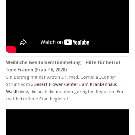
Weib­liche Gen­i­talver­stüm­melung – Hil­fe für betrof­
fene Frauen (Frau TV, 2020)
Ein Beitrag mit der Ärztin Dr. med. Cor­nelia „Con­ny“
Strunz vom
»Desert Flower Cen­ter« am Kranken­haus
Wald­friede
, die auch die im oben gezeigten Reporter-For­
mat betrof­fene Frau begleitet.