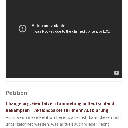
Petition
Change.org: Gen­i­talver­stüm­melung in Deutsch­land
bekämpfen – Aktion­spaket für mehr Aufklärung
Auch wenn diese Peti­tion bere­its älter ist, kann diese noch
unterze­ich­net wer­den, was aktuell auch wieder recht