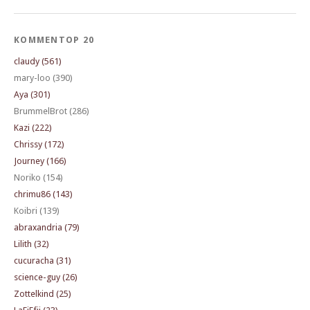
KOMMENTOP 20
claudy (561)
mary-loo (390)
Aya (301)
BrummelBrot (286)
Kazi (222)
Chrissy (172)
Journey (166)
Noriko (154)
chrimu86 (143)
Koibri (139)
abraxandria (79)
Lilith (32)
cucuracha (31)
science-guy (26)
Zottelkind (25)