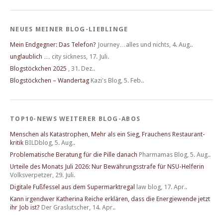
NEUES MEINER BLOG-LIEBLINGE
Mein Endgegner: Das Telefon?
Journey…alles und nichts
,
4. Aug..
unglaublich …
city sickness
,
17. Juli.
Blogstöckchen 2025
,
31. Dez..
Blogstöckchen – Wandertag
Kazi's Blog
,
5. Feb..
TOP10-NEWS WEITERER BLOG-ABOS
Menschen als Katastrophen, Mehr als ein Sieg, Frau­chens Restau­rant­
kritik
BILDblog
,
5. Aug..
Problematische Beratung für die Pille danach
Pharmamas Blog
,
5. Aug..
Urteile des Monats Juli 2026: Nur Bewährungsstrafe für NSU-Helferin
Volksverpetzer
,
29. Juli.
Digitale Fußfessel aus dem Supermarktregal
law blog
,
17. Apr..
Kann irgendwer Katherina Reiche erklären, dass die Energiewende jetzt
ihr Job ist?
Der Graslutscher
,
14. Apr..