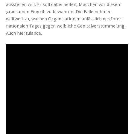
ausstellen will. Er soll dabei helfen, Mäd­chen vor diesem
grausamen Ein­griff zu bewahren. Die Fälle nehmen
weltweit zu, war­nen Organ­i­sa­tio­nen anlässlich des Inter­
na­tionalen Tages gegen weib­liche Gen­i­talver­stüm­melung.
Auch hierzulande.