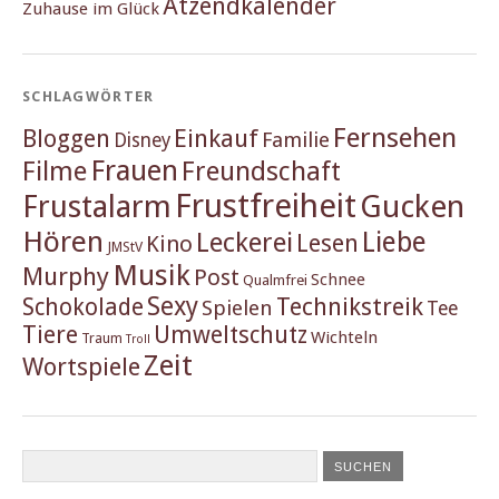
Ätzendkalender
Zuhause im Glück
SCHLAGWÖRTER
Fernsehen
Einkauf
Bloggen
Familie
Disney
Frauen
Filme
Freundschaft
Frustfreiheit
Frustalarm
Gucken
Hören
Liebe
Leckerei
Lesen
Kino
JMStV
Musik
Murphy
Post
Schnee
Qualmfrei
Sexy
Schokolade
Technikstreik
Spielen
Tee
Tiere
Umweltschutz
Wichteln
Traum
Troll
Zeit
Wortspiele