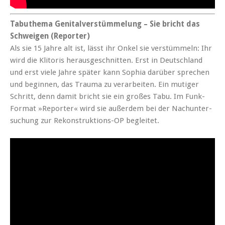
Tabuthe­ma Gen­i­talver­stüm­melung – Sie bricht das
Schweigen (Reporter)
Als sie 15 Jahre alt ist, lässt ihr Onkel sie ver­stüm­meln: Ihr
wird die Kli­toris her­aus­geschnit­ten. Erst in Deutsch­land
und erst viele Jahre später kann Sophia darüber sprechen
und begin­nen, das Trau­ma zu ver­ar­beit­en. Ein mutiger
Schritt, denn damit bricht sie ein großes Tabu. Im Funk-
For­mat »Reporter« wird sie außer­dem bei der Nachunter­
suchung zur Rekon­struk­tions-OP begleitet.