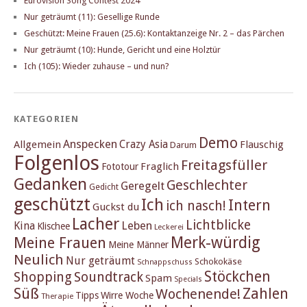
Eurovision Song Contest 2024
Nur geträumt (11): Gesellige Runde
Geschützt: Meine Frauen (25.6): Kontaktanzeige Nr. 2 – das Pärchen
Nur geträumt (10): Hunde, Gericht und eine Holztür
Ich (105): Wieder zuhause – und nun?
KATEGORIEN
Demo
Anspecken
Crazy Asia
Allgemein
Flauschig
Darum
Folgenlos
Freitagsfüller
Fraglich
Fototour
Gedanken
Geschlechter
Geregelt
Gedicht
geschützt
Ich
Intern
ich nasch!
Guckst du
Lacher
Lichtblicke
Kina
Leben
Klischee
Leckerei
Merk-würdig
Meine Frauen
Meine Männer
Neulich
Nur geträumt
Schokokäse
Schnappschuss
Stöckchen
Shopping
Soundtrack
Spam
Specials
Süß
Zahlen
Wochenende!
Tipps
Wirre Woche
Therapie