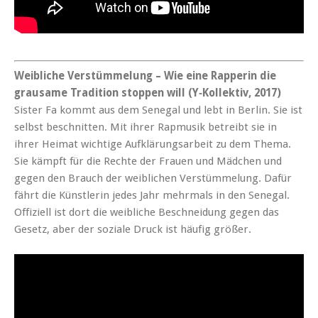
Weib­liche Ver­stüm­melung – Wie eine Rap­perin die
grausame Tra­di­tion stop­pen will (Y‑Kollektiv, 2017)
Sis­ter Fa kommt aus dem Sene­gal und lebt in Berlin. Sie ist
selb­st beschnit­ten. Mit ihrer Rap­musik betreibt sie in
ihrer Heimat wichtige Aufk­lärungsar­beit zu dem The­ma.
Sie kämpft für die Rechte der Frauen und Mäd­chen und
gegen den Brauch der weib­lichen Ver­stüm­melung. Dafür
fährt die Kün­st­lerin jedes Jahr mehrmals in den Sene­gal.
Offiziell ist dort die weib­liche Beschnei­dung gegen das
Gesetz, aber der soziale Druck ist häu­fig größer.