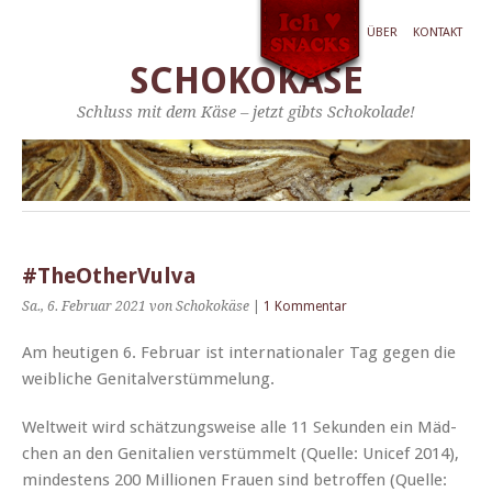
ÜBER
KONTAKT
SCHOKOKÄSE
Schluss mit dem Käse – jetzt gibts Schokolade!
#TheOtherVulva
Sa., 6. Februar 2021
von Schokokäse
|
1 Kommentar
Am heuti­gen 6. Feb­ru­ar ist inter­na­tionaler Tag gegen die
weib­liche Genitalverstümmelung.
Weltweit wird schätzungsweise alle 11 Sekun­den ein Mäd­
chen an den Gen­i­tal­ien ver­stüm­melt (Quelle: Unicef 2014),
min­destens 200 Mil­lio­nen Frauen sind betrof­fen (Quelle: