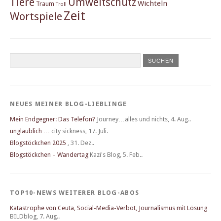
Tiere
Umweltschutz
Wichteln
Traum
Troll
Zeit
Wortspiele
NEUES MEINER BLOG-LIEBLINGE
Mein Endgegner: Das Telefon?
Journey…alles und nichts
,
4. Aug..
unglaublich …
city sickness
,
17. Juli.
Blogstöckchen 2025
,
31. Dez..
Blogstöckchen – Wandertag
Kazi's Blog
,
5. Feb..
TOP10-NEWS WEITERER BLOG-ABOS
Katastrophe von Ceuta, Social-Media-Verbot, Journalismus mit Lösung
BILDblog
,
7. Aug..