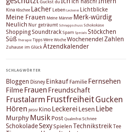
geschützt
Ich
Intern
ich nasch!
Guckst du
Lacher
Lichtblicke
Kina
Leben
Klischee
Leckerei
Merk-würdig
Meine Frauen
Meine Männer
Neulich
Nur geträumt
Schokokäse
Schnappschuss
Stöckchen
Shopping
Soundtrack
Spam
Specials
Süß
Zahlen
Wochenende!
Tipps
Wirre Woche
Therapie
Ätzendkalender
Zuhause im Glück
SCHLAGWÖRTER
Fernsehen
Einkauf
Bloggen
Familie
Disney
Frauen
Filme
Freundschaft
Frustfreiheit
Frustalarm
Gucken
Hören
Liebe
Leckerei
Lesen
Kino
JMStV
Musik
Murphy
Post
Schnee
Qualmfrei
Sexy
Schokolade
Technikstreik
Spielen
Tee