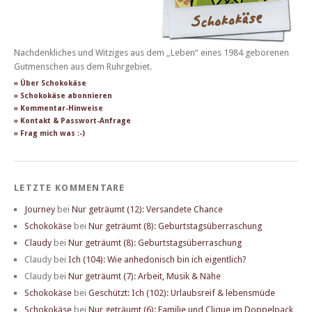
Nachdenkliches und Witziges aus dem „Leben“ eines 1984 geborenen
Gutmenschen aus dem Ruhrgebiet.
» Über Schokokäse
» Schokokäse abonnieren
» Kommentar-Hinweise
» Kontakt & Passwort-Anfrage
» Frag mich was :-)
LETZTE KOMMENTARE
Journey
bei
Nur geträumt (12): Versandete Chance
Schokokäse
bei
Nur geträumt (8): Geburtstagsüberraschung
Claudy
bei
Nur geträumt (8): Geburtstagsüberraschung
Claudy
bei
Ich (104): Wie anhedonisch bin ich eigentlich?
Claudy
bei
Nur geträumt (7): Arbeit, Musik & Nähe
Schokokäse
bei
Geschützt: Ich (102): Urlaubsreif & lebensmüde
Schokokäse
bei
Nur geträumt (6): Familie und Clique im Doppelpack