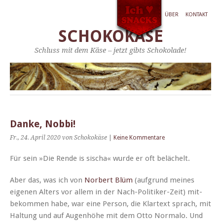
ÜBER
KONTAKT
SCHOKOKÄSE
Schluss mit dem Käse – jetzt gibts Schokolade!
Danke, Nobbi!
Fr., 24. April 2020
von Schokokäse
|
Keine Kommentare
Für sein »Die Rende is sis­cha« wurde er oft belächelt.
Aber das, was ich von
Nor­bert Blüm
(auf­grund meines
eige­nen Alters vor allem in der Nach-Poli­tik­er-Zeit) mit­
bekom­men habe, war eine Per­son, die Klar­text sprach, mit
Hal­tung und auf Augen­höhe mit dem Otto Nor­ma­lo. Und