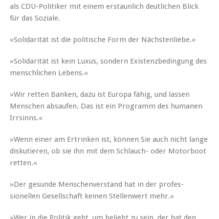
als CDU-Poli­tik­er mit einem erstaunlich deut­lichen Blick
für das Soziale.
»Sol­i­dar­ität ist die poli­tis­che Form der Nächstenliebe.«
»Sol­i­dar­ität ist kein Luxus, son­dern Exis­tenzbe­din­gung des
men­schlichen Lebens.«
»Wir ret­ten Banken, dazu ist Europa fähig, und lassen
Men­schen absaufen. Das ist ein Pro­gramm des huma­nen
Irrsinns.«
»Wenn ein­er am Ertrinken ist, kön­nen Sie auch nicht lange
disku­tieren, ob sie ihn mit dem Schlauch- oder Motor­boot
retten.«
»Der gesunde Men­schen­ver­stand hat in der pro­fes­
sionellen Gesellschaft keinen Stel­len­wert mehr.«
»Wer in die Poli­tik geht, um beliebt zu sein, der hat den