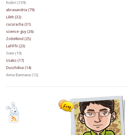
Koibri (139)
abraxandria (79)
Lilith (32)
cucuracha (31)
science-guy (26)
Zottelkind (25)
LaFiFfii (23)
Sven (19)
Usako (17)
Duschdiva (14)
Anna Bannana (12)