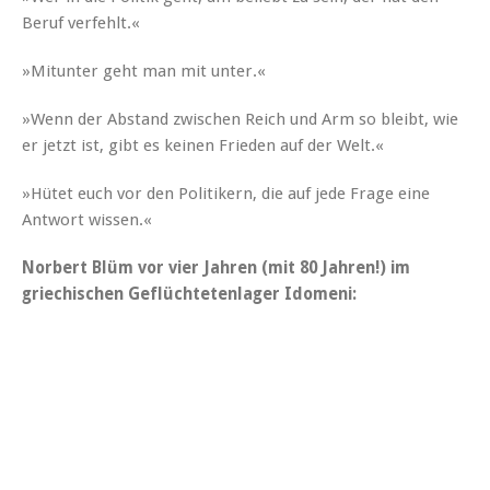
Beruf verfehlt.«
»Mitunter geht man mit unter.«
»Wenn der Abstand zwis­chen Reich und Arm so bleibt, wie
er jet­zt ist, gibt es keinen Frieden auf der Welt.«
»Hütet euch vor den Poli­tik­ern, die auf jede Frage eine
Antwort wissen.«
Nor­bert Blüm vor vier Jahren (mit 80 Jahren!) im
griechis­chen Geflüchteten­lager Idomeni: