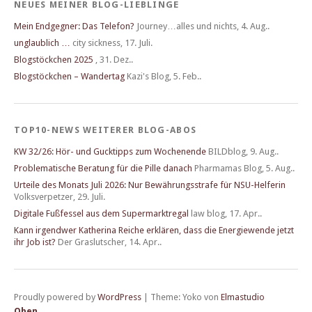
NEUES MEINER BLOG-LIEBLINGE
Mein Endgegner: Das Telefon?
Journey…alles und nichts
,
4. Aug..
unglaublich …
city sickness
,
17. Juli.
Blogstöckchen 2025
,
31. Dez..
Blogstöckchen – Wandertag
Kazi's Blog
,
5. Feb..
TOP10-NEWS WEITERER BLOG-ABOS
KW 32/26: Hör- und Gucktipps zum Wochenende
BILDblog
,
9. Aug..
Problematische Beratung für die Pille danach
Pharmamas Blog
,
5. Aug..
Urteile des Monats Juli 2026: Nur Bewährungsstrafe für NSU-Helferin
Volksverpetzer
,
29. Juli.
Digitale Fußfessel aus dem Supermarktregal
law blog
,
17. Apr..
Kann irgendwer Katherina Reiche erklären, dass die Energiewende jetzt
ihr Job ist?
Der Graslutscher
,
14. Apr..
Proudly powered by
WordPress
|
Theme: Yoko von
Elmastudio
Oben