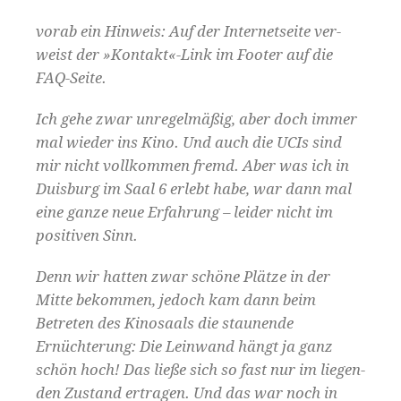
vor­ab ein Hin­weis: Auf der Inter­net­seite ver­
weist der »Kontakt«-Link im Foot­er auf die
FAQ-Seite.
Ich gehe zwar unregelmäßig, aber doch immer
mal wieder ins Kino. Und auch die UCIs sind
mir nicht vol­lkom­men fremd. Aber was ich in
Duis­burg im Saal 6 erlebt habe, war dann mal
eine ganze neue Erfahrung – lei­der nicht im
pos­i­tiv­en Sinn.
Denn wir hat­ten zwar schöne Plätze in der
Mitte bekom­men, jedoch kam dann beim
Betreten des Kinosaals die staunende
Ernüchterung: Die Lein­wand hängt ja ganz
schön hoch! Das ließe sich so fast nur im liegen­
den Zus­tand ertra­gen. Und das war noch in