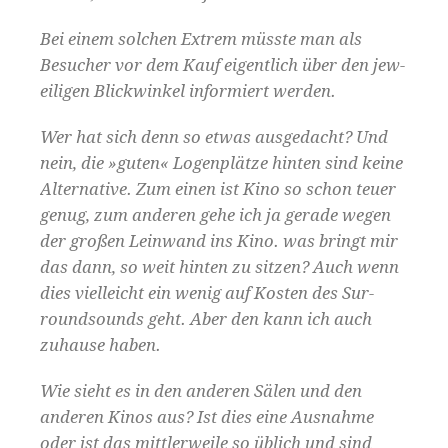
Bei einem solchen Extrem müsste man als
Besuch­er vor dem Kauf eigentlich über den jew­
eili­gen Blick­winkel informiert werden.
Wer hat sich denn so etwas aus­gedacht? Und
nein, die »guten« Logen­plätze hin­ten sind keine
Alter­na­tive. Zum einen ist Kino so schon teuer
genug, zum anderen gehe ich ja ger­ade wegen
der großen Lein­wand ins Kino. was bringt mir
das dann, so weit hin­ten zu sitzen? Auch wenn
dies vielle­icht ein wenig auf Kosten des Sur­
round­sounds geht. Aber den kann ich auch
zuhause haben.
Wie sieht es in den anderen Sälen und den
anderen Kinos aus? Ist dies eine Aus­nahme
oder ist das mit­tler­weile so üblich und sind