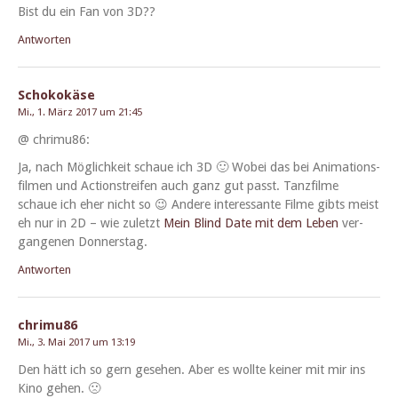
Bist du ein Fan von 3D??
Antworten
Schokokäse
Mi., 1. März 2017 um 21:45
@ chrimu86:
Ja, nach Möglichkeit schaue ich 3D 🙂 Wobei das bei Ani­ma­tions­
fil­men und Action­streifen auch ganz gut passt. Tanz­filme
schaue ich eher nicht so 😉 Andere inter­es­sante Filme gibts meist
eh nur in 2D – wie zulet­zt
Mein Blind Date mit dem Leben
ver­
gan­genen Donnerstag.
Antworten
chrimu86
Mi., 3. Mai 2017 um 13:19
Den hätt ich so gern gese­hen. Aber es wollte kein­er mit mir ins
Kino gehen. 🙁