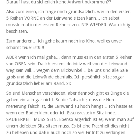
Darauf hast du sicher­lich keine Antwort bekommen??
Also zum einen, ich frage mich grund­sät­zlich, wer in den ersten
5 Rei­hen VORNE an der Lein­wand sitzen kann… ich selb­st
musste mal in der ersten Rei­he sitzen. NIE WIEDER. War richtig
beschissen.
Zum anderen… ich gehe kaum noch ins Kino, weil es unver­
schämt teuer ist!!!!!
ABER wenn ich mal gehe… dann muss es in den ersten 5 Rei­hen
von OBEN sein. Da ich erstens defin­i­tiv weit von der Lein­wand
weg sein will… wegen dem Blick­winkel… bei uns sind alle Säle
groß und die Lein­wände eben­falls. Ich per­sön­lich sitze sog­ar
grund­sät­zlich lieber am Rand. xD
So sind Men­schen ver­schieden, aber den­noch gibt es Dinge die
gehen ein­fach gar nicht. So die Tat­sache, dass die Num­
merierung falsch ist, die Lein­wand zu hoch hängt… Ich has­se es
wenn der Boden klebt oder ich Essen­sreste im Sitz finde…
SAUBERKEIT MUSS SEIN. Eben­so ärg­er­lich ist es, wenn man auf
einem defek­ten Sitz sitzen muss. Es ist eine Frech­heit dies nicht
zu beheben und dafür auch noch so viel Ein­tritt zu verlangen…