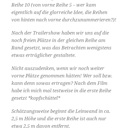
Rei­he 10 (von vorne Rei­he 5 – wer kam
eigentlich auf die glo­r­re­iche Idee, die Rei­hen
von hin­ten nach vorne durchzunummerieren?)!
Nach der Trail­er­show haben wir uns auf die
noch freien Plätze in der gle­ichen Rei­he am
Rand geset­zt, was das Betra­cht­en wenig­stens
etwas erträglich­er gestaltete.
Nicht auszu­denken, wenn wir noch weit­er
vorne Plätze genom­men hät­ten! Wer soll bzw.
kann denn sowas ertra­gen? Nach dem Film
habe ich mich mal test­weise in die erste Rei­he
geset­zt *kopf­schüt­tel*
Schätzungsweise begin­nt die Lein­wand in ca.
2,5 m Höhe und die erste Rei­he ist auch nur
etwa 2,5 m davon entfernt.