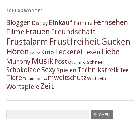
SCHLAGWÖRTER
Fernsehen
Einkauf
Bloggen
Familie
Disney
Frauen
Filme
Freundschaft
Frustfreiheit
Frustalarm
Gucken
Hören
Liebe
Leckerei
Lesen
Kino
JMStV
Musik
Murphy
Post
Schnee
Qualmfrei
Sexy
Schokolade
Technikstreik
Spielen
Tee
Tiere
Umweltschutz
Wichteln
Traum
Troll
Zeit
Wortspiele