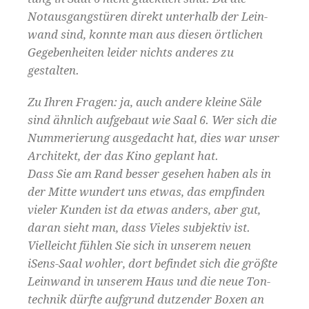
Notaus­gangstüren direkt unter­halb der Lein­
wand sind, kon­nte man aus diesen örtlichen
Gegeben­heit­en lei­der nichts anderes zu
gestalten.
Zu Ihren Fra­gen: ja, auch andere kleine Säle
sind ähn­lich aufge­baut wie Saal 6. Wer sich die
Num­merierung aus­gedacht hat, dies war unser
Architekt, der das Kino geplant hat.
Dass Sie am Rand bess­er gese­hen haben als in
der Mitte wun­dert uns etwas, das empfind­en
viel­er Kun­den ist da etwas anders, aber gut,
daran sieht man, dass Vieles sub­jek­tiv ist.
Vielle­icht fühlen Sie sich in unserem neuen
iSens-Saal wohler, dort befind­et sich die größte
Lein­wand in unserem Haus und die neue Ton­
tech­nik dürfte auf­grund dutzen­der Box­en an