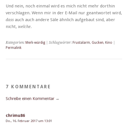
Und nein, noch ein­mal wird es mich nicht mehr dor­thin
ver­schla­gen. Wenn mir in der E‑Mail nur geant­wortet wird,
auch auch andere Säle ähn­lich aufge­baut sind, aber
dass
nicht,
.
welche
Kategorien:
Merk-würdig
| Schlagwörter:
Frustalarm
,
Gucken
,
Kino
|
Permalink
7 KOMMENTARE
Schreibe einen Kommentar →
chrimu86
Do., 16. Februar 2017 um 13:01