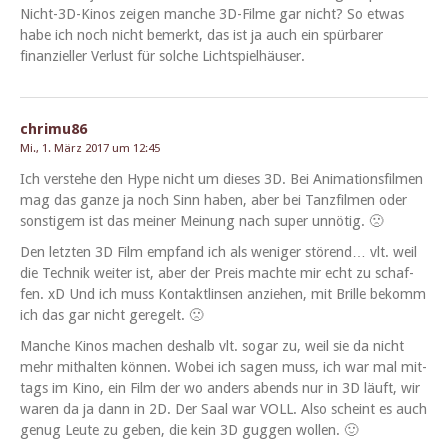
Nicht-3D-Kinos zeigen manche 3D-Filme gar nicht? So etwas
habe ich noch nicht bemerkt, das ist ja auch ein spür­bar­er
finanzieller Ver­lust für solche Lichtspielhäuser.
chrimu86
Mi., 1. März 2017 um 12:45
Ich ver­ste­he den Hype nicht um dieses 3D. Bei Ani­ma­tions­fil­men
mag das ganze ja noch Sinn haben, aber bei Tanz­fil­men oder
son­stigem ist das mein­er Mei­n­ung nach super unnötig. 🙁
Den let­zten 3D Film emp­fand ich als weniger störend… vlt. weil
die Tech­nik weit­er ist, aber der Preis machte mir echt zu schaf­
fen. xD Und ich muss Kon­tak­tlin­sen anziehen, mit Brille bekomm
ich das gar nicht geregelt. 🙁
Manche Kinos machen deshalb vlt. sog­ar zu, weil sie da nicht
mehr mithal­ten kön­nen. Wobei ich sagen muss, ich war mal mit­
tags im Kino, ein Film der wo anders abends nur in 3D läuft, wir
waren da ja dann in 2D. Der Saal war VOLL. Also scheint es auch
genug Leute zu geben, die kein 3D guggen wollen. 🙂