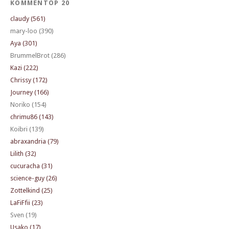
KOMMENTOP 20
claudy (561)
mary-loo (390)
Aya (301)
BrummelBrot (286)
Kazi (222)
Chrissy (172)
Journey (166)
Noriko (154)
chrimu86 (143)
Koibri (139)
abraxandria (79)
Lilith (32)
cucuracha (31)
science-guy (26)
Zottelkind (25)
LaFiFfii (23)
Sven (19)
Usako (17)