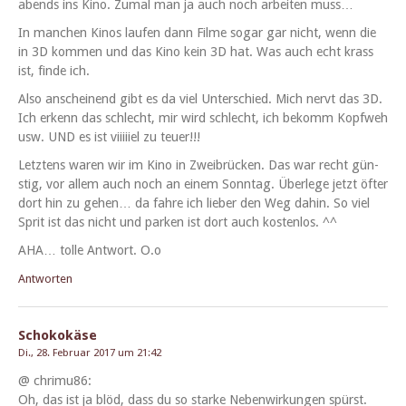
abends ins Kino. Zumal man ja auch noch arbeit­en muss…
In manchen Kinos laufen dann Filme sog­ar gar nicht, wenn die
in 3D kom­men und das Kino kein 3D hat. Was auch echt krass
ist, finde ich.
Also anscheinend gibt es da viel Unter­schied. Mich nervt das 3D.
Ich erkenn das schlecht, mir wird schlecht, ich bekomm Kopfweh
usw. UND es ist vii­i­i­iel zu teuer!!!
Let­ztens waren wir im Kino in Zweibrück­en. Das war recht gün­
stig, vor allem auch noch an einem Son­ntag. Über­lege jet­zt öfter
dort hin zu gehen… da fahre ich lieber den Weg dahin. So viel
Sprit ist das nicht und parken ist dort auch kostenlos. ^^
AHA… tolle Antwort. O.o
Antworten
Schokokäse
Di., 28. Februar 2017 um 21:42
@ chrimu86:
Oh, das ist ja blöd, dass du so starke Neben­wirkun­gen spürst.