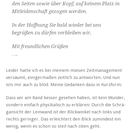
den Seit­en sowie über Kopf, auf keinem Platz in
Mitlei­den­schaft gezo­gen werden.
In der Hoff­nung Sie bald wieder bei uns
begrüßen zu dür­fen verbleiben wir,
Mit fre­undlichen Grüßen
….
Lei­der hat­te ich es bei meinem miesen Zeit­man­age­ment
ver­säumt, einiger­maßen zeitlich zu antworten. Und nun
ists mir auch zu blöd. Meine Gedanken dazu in Kurzform:
Dass wir am Rand bess­er gese­hen haben, ist kein Wun­der,
son­dern ein­fach physikalisch zu erk­lären: Durch die Schrä­
gan­sicht der Lein­wand ist der Blick­winkel nach links und
rechts geringer. Das erle­ichtert den Blick zumin­d­est ein
wenig, wenn es schon so steil nach oben geht.