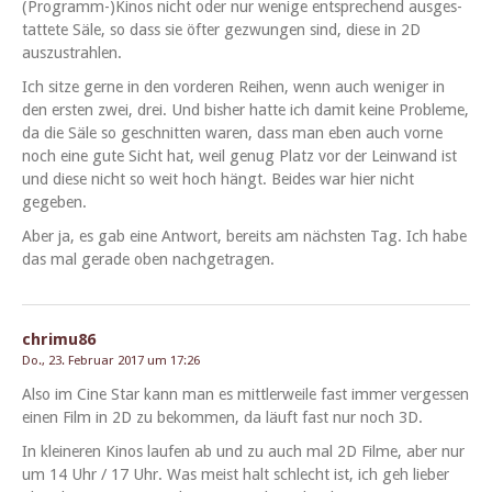
(Programm-)Kinos nicht oder nur wenige entsprechend aus­ges­
tat­tete Säle, so dass sie öfter gezwun­gen sind, diese in 2D
auszustrahlen.
Ich sitze gerne in den vorderen Rei­hen, wenn auch weniger in
den ersten zwei, drei. Und bish­er hat­te ich damit keine Prob­leme,
da die Säle so geschnit­ten waren, dass man eben auch vorne
noch eine gute Sicht hat, weil genug Platz vor der Lein­wand ist
und diese nicht so weit hoch hängt. Bei­des war hier nicht
gegeben.
Aber ja, es gab eine Antwort, bere­its am näch­sten Tag. Ich habe
das mal ger­ade oben nachgetragen.
chrimu86
Do., 23. Februar 2017 um 17:26
Also im Cine Star kann man es mit­tler­weile fast immer vergessen
einen Film in 2D zu bekom­men, da läuft fast nur noch 3D.
In kleineren Kinos laufen ab und zu auch mal 2D Filme, aber nur
um 14 Uhr / 17 Uhr. Was meist halt schlecht ist, ich geh lieber