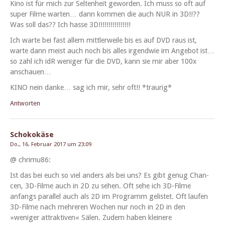
Kino ist für mich zur Sel­tenheit gewor­den. Ich muss so oft auf
super Filme warten… dann kom­men die auch NUR in 3D!!??
Was soll das?? Ich has­se 3D!!!!!!!!!!!!!!!!
Ich warte bei fast allem mit­tler­weile bis es auf DVD raus ist,
warte dann meist auch noch bis alles irgend­wie im Ange­bot ist…
so zahl ich idR weniger für die DVD, kann sie mir aber 100x
anschauen…
KINO nein danke… sag ich mir, sehr oft!! *trau­rig*
Antworten
Schokokäse
Do., 16. Februar 2017 um 23:09
@ chrimu86:
Ist das bei euch so viel anders als bei uns? Es gibt genug Chan­
cen, 3D-Filme auch in 2D zu sehen. Oft sehe ich 3D-Filme
anfangs par­al­lel auch als 2D im Pro­gramm gelis­tet. Oft laufen
3D-Filme nach mehreren Wochen nur noch in 2D in den
»weniger attrak­tiv­en« Sälen. Zudem haben kleinere