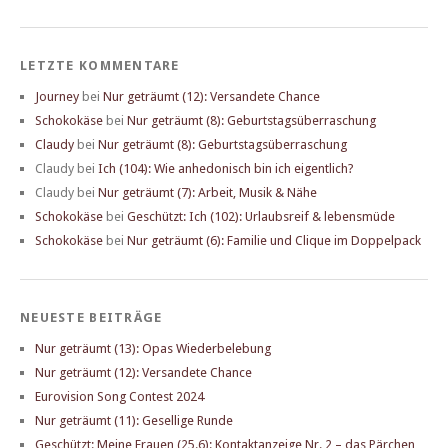
LETZTE KOMMENTARE
Journey
bei
Nur geträumt (12): Versandete Chance
Schokokäse
bei
Nur geträumt (8): Geburtstagsüberraschung
Claudy
bei
Nur geträumt (8): Geburtstagsüberraschung
Claudy
bei
Ich (104): Wie anhedonisch bin ich eigentlich?
Claudy
bei
Nur geträumt (7): Arbeit, Musik & Nähe
Schokokäse
bei
Geschützt: Ich (102): Urlaubsreif & lebensmüde
Schokokäse
bei
Nur geträumt (6): Familie und Clique im Doppelpack
NEUESTE BEITRÄGE
Nur geträumt (13): Opas Wiederbelebung
Nur geträumt (12): Versandete Chance
Eurovision Song Contest 2024
Nur geträumt (11): Gesellige Runde
Geschützt: Meine Frauen (25.6): Kontaktanzeige Nr. 2 – das Pärchen