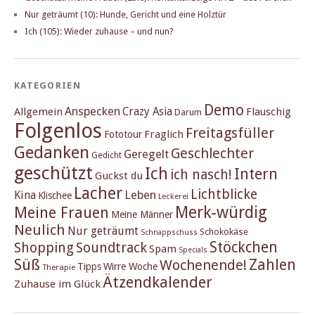
Nur geträumt (10): Hunde, Gericht und eine Holztür
Ich (105): Wieder zuhause – und nun?
KATEGORIEN
Demo
Anspecken
Crazy Asia
Allgemein
Flauschig
Darum
Folgenlos
Freitagsfüller
Fraglich
Fototour
Gedanken
Geschlechter
Geregelt
Gedicht
geschützt
Ich
Intern
ich nasch!
Guckst du
Lacher
Lichtblicke
Kina
Leben
Klischee
Leckerei
Merk-würdig
Meine Frauen
Meine Männer
Neulich
Nur geträumt
Schokokäse
Schnappschuss
Stöckchen
Shopping
Soundtrack
Spam
Specials
Süß
Zahlen
Wochenende!
Tipps
Wirre Woche
Therapie
Ätzendkalender
Zuhause im Glück