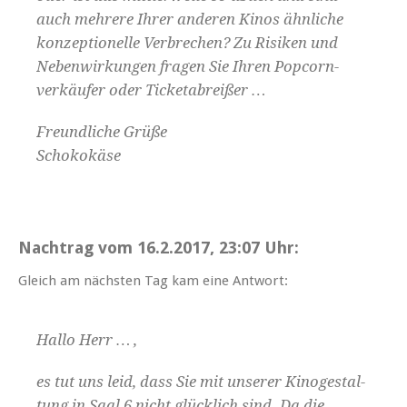
auch mehrere Ihrer anderen Kinos ähn­liche
konzep­tionelle Ver­brechen? Zu Risiken und
Neben­wirkun­gen fra­gen Sie Ihren Pop­corn­
verkäufer oder Ticketabreißer …
Fre­undliche Grüße
Schokokäse
Nachtrag vom 16.2.2017, 23:07 Uhr:
Gle­ich am näch­sten Tag kam eine Antwort:
Hal­lo Herr … ,
es tut uns leid, dass Sie mit unser­er Kino­gestal­
tung in Saal 6 nicht glück­lich sind. Da die