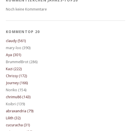
KOMMENTIERCHEN JAHRES-TOP20
Noch keine Kommentare
KOMMENTOP 20
claudy (561)
mary-loo (390)
Aya (301)
BrummelBrot (286)
Kazi (222)
Chrissy (172)
Journey (166)
Noriko (154)
chrimu86 (143)
Koibri (139)
abraxandria (79)
Lilith (32)
cucuracha (31)