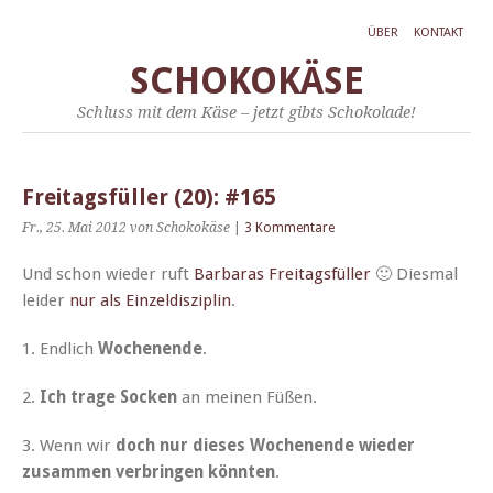
ÜBER
KONTAKT
SCHOKOKÄSE
Schluss mit dem Käse – jetzt gibts Schokolade!
Freitagsfüller (20): #165
Fr., 25. Mai 2012
von Schokokäse
|
3 Kommentare
Und schon wieder ruft
Bar­baras Fre­itags­füller
🙂 Dies­mal
lei­der
nur als Einzeld­iszi­plin
.
1. Endlich
Woch­enende
.
2.
Ich trage Sock­en
an meinen Füßen.
3. Wenn wir
doch nur dieses Woch­enende wieder
zusam­men ver­brin­gen kön­nten
.