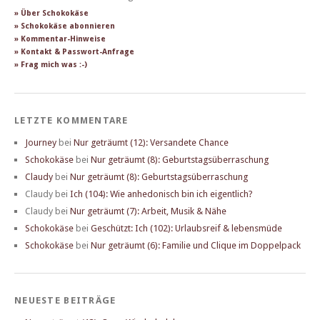
» Über Schokokäse
» Schokokäse abonnieren
» Kommentar-Hinweise
» Kontakt & Passwort-Anfrage
» Frag mich was :-)
LETZTE KOMMENTARE
Journey
bei
Nur geträumt (12): Versandete Chance
Schokokäse
bei
Nur geträumt (8): Geburtstagsüberraschung
Claudy
bei
Nur geträumt (8): Geburtstagsüberraschung
Claudy
bei
Ich (104): Wie anhedonisch bin ich eigentlich?
Claudy
bei
Nur geträumt (7): Arbeit, Musik & Nähe
Schokokäse
bei
Geschützt: Ich (102): Urlaubsreif & lebensmüde
Schokokäse
bei
Nur geträumt (6): Familie und Clique im Doppelpack
NEUESTE BEITRÄGE