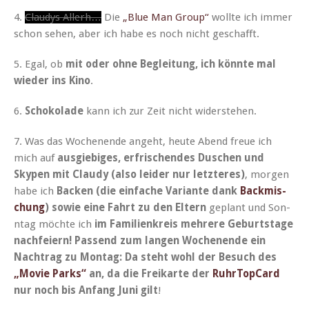
4.
Claudys Allerh…
Die
„Blue Man Group“
wollte ich immer
schon sehen, aber ich habe es noch nicht geschafft.
5. Egal, ob
mit oder ohne Begleitung, ich kön­nte mal
wieder ins Kino
.
6.
Schoko­lade
kann ich zur Zeit nicht widerstehen.
7. Was das Woch­enende ange­ht, heute Abend freue ich
mich auf
aus­giebiges, erfrischen­des Duschen und
Skypen mit Claudy (also lei­der nur let­zteres)
, mor­gen
habe ich
Back­en (die ein­fache Vari­ante dank
Back­mis­
chung
) sowie eine Fahrt zu den Eltern
geplant und Son­
ntag möchte ich
im Fam­i­lienkreis mehrere Geburt­stage
nach­feiern! Passend zum lan­gen Woch­enende ein
Nach­trag zu Mon­tag: Da ste­ht wohl der Besuch des
„Movie Parks“
an, da die Freikarte der
RuhrTop­Card
nur noch bis Anfang Juni gilt
!