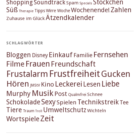
Stöckchen
Shopping
Soundtrack
Spam
Specials
Süß
Zahlen
Wochenende!
Tipps
Wirre Woche
Therapie
Ätzendkalender
Zuhause im Glück
SCHLAGWÖRTER
Fernsehen
Einkauf
Bloggen
Familie
Disney
Frauen
Filme
Freundschaft
Frustfreiheit
Frustalarm
Gucken
Hören
Liebe
Leckerei
Lesen
Kino
JMStV
Musik
Murphy
Post
Schnee
Qualmfrei
Sexy
Schokolade
Technikstreik
Spielen
Tee
Tiere
Umweltschutz
Wichteln
Traum
Troll
Zeit
Wortspiele