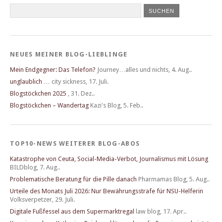
NEUES MEINER BLOG-LIEBLINGE
Mein Endgegner: Das Telefon?
Journey…alles und nichts
,
4. Aug..
unglaublich …
city sickness
,
17. Juli.
Blogstöckchen 2025
,
31. Dez..
Blogstöckchen – Wandertag
Kazi's Blog
,
5. Feb..
TOP10-NEWS WEITERER BLOG-ABOS
Katastrophe von Ceuta, Social-Media-Verbot, Journalismus mit Lösung
BILDblog
,
7. Aug..
Problematische Beratung für die Pille danach
Pharmamas Blog
,
5. Aug..
Urteile des Monats Juli 2026: Nur Bewährungsstrafe für NSU-Helferin
Volksverpetzer
,
29. Juli.
Digitale Fußfessel aus dem Supermarktregal
law blog
,
17. Apr..