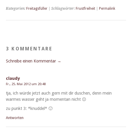
Kategorien:
Freitagsfüller
| Schlagwörter:
Frustfreiheit
|
Permalink
3 KOMMENTARE
Schreibe einen Kommentar →
claudy
Fr., 25. Mai 2012 um 20:48
tja, ich würde jet­zt auch gern mit dir duschen, denn mein
warmes wass­er geht ja momen­tan nicht 😐
zu punkt 3: *knud­del* 🙂
Antworten