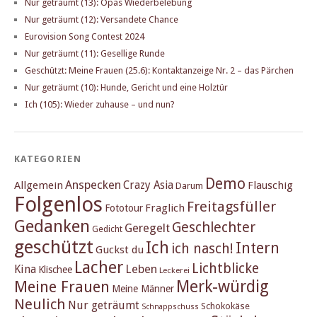
Nur geträumt (13): Opas Wiederbelebung
Nur geträumt (12): Versandete Chance
Eurovision Song Contest 2024
Nur geträumt (11): Gesellige Runde
Geschützt: Meine Frauen (25.6): Kontaktanzeige Nr. 2 – das Pärchen
Nur geträumt (10): Hunde, Gericht und eine Holztür
Ich (105): Wieder zuhause – und nun?
KATEGORIEN
Demo
Anspecken
Crazy Asia
Allgemein
Flauschig
Darum
Folgenlos
Freitagsfüller
Fraglich
Fototour
Gedanken
Geschlechter
Geregelt
Gedicht
geschützt
Ich
Intern
ich nasch!
Guckst du
Lacher
Lichtblicke
Kina
Leben
Klischee
Leckerei
Merk-würdig
Meine Frauen
Meine Männer
Neulich
Nur geträumt
Schokokäse
Schnappschuss