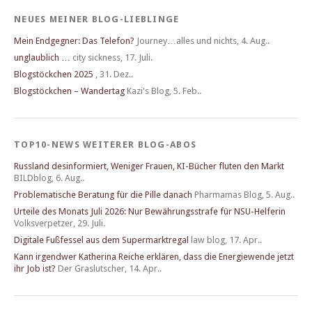
NEUES MEINER BLOG-LIEBLINGE
Mein Endgegner: Das Telefon?
Journey…alles und nichts
,
4. Aug..
unglaublich …
city sickness
,
17. Juli.
Blogstöckchen 2025
,
31. Dez..
Blogstöckchen – Wandertag
Kazi's Blog
,
5. Feb..
TOP10-NEWS WEITERER BLOG-ABOS
Russland desinformiert, Weniger Frauen, KI-Bücher fluten den Markt
BILDblog
,
6. Aug..
Problematische Beratung für die Pille danach
Pharmamas Blog
,
5. Aug..
Urteile des Monats Juli 2026: Nur Bewährungsstrafe für NSU-Helferin
Volksverpetzer
,
29. Juli.
Digitale Fußfessel aus dem Supermarktregal
law blog
,
17. Apr..
Kann irgendwer Katherina Reiche erklären, dass die Energiewende jetzt
ihr Job ist?
Der Graslutscher
,
14. Apr..