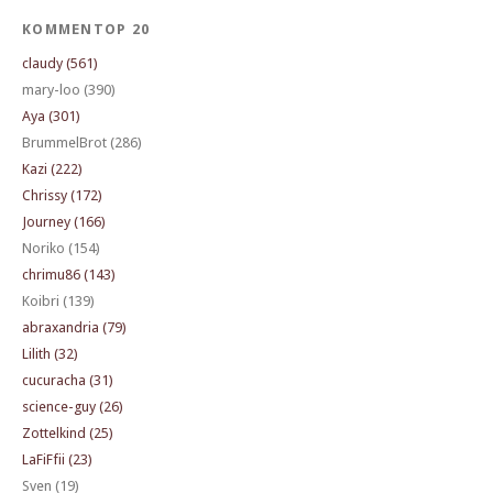
KOMMENTOP 20
claudy (561)
mary-loo (390)
Aya (301)
BrummelBrot (286)
Kazi (222)
Chrissy (172)
Journey (166)
Noriko (154)
chrimu86 (143)
Koibri (139)
abraxandria (79)
Lilith (32)
cucuracha (31)
science-guy (26)
Zottelkind (25)
LaFiFfii (23)
Sven (19)