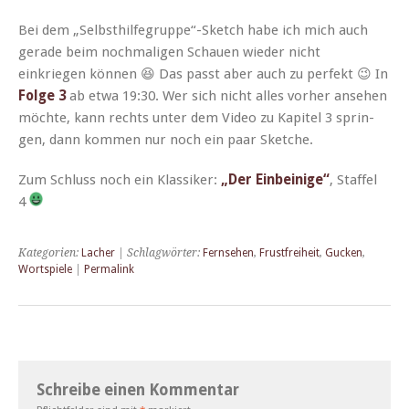
Bei dem „Selbsthilfegruppe“-Sketch habe ich mich auch
ger­ade beim nochma­li­gen Schauen wieder nicht
einkriegen kön­nen 😆 Das passt aber auch zu per­fekt 😉 In
Folge 3
ab etwa 19:30. Wer sich nicht alles vorher anse­hen
möchte, kann rechts unter dem Video zu Kapi­tel 3 sprin­
gen, dann kom­men nur noch ein paar Sketche.
Zum Schluss noch ein Klas­sik­er:
„Der Ein­beinige“
, Staffel
4
Kategorien:
Lacher
| Schlagwörter:
Fernsehen
,
Frustfreiheit
,
Gucken
,
Wortspiele
|
Permalink
Schreibe einen Kommentar