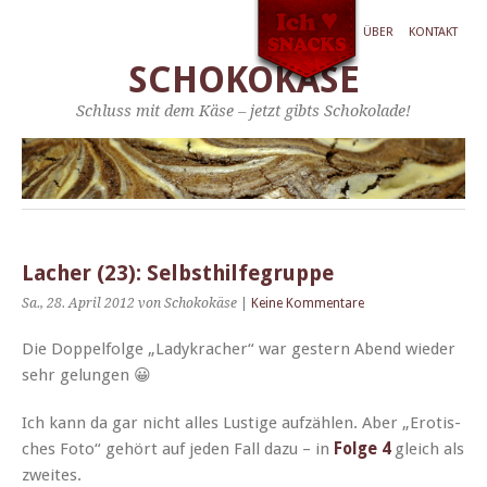
ÜBER
KONTAKT
SCHOKOKÄSE
Schluss mit dem Käse – jetzt gibts Schokolade!
Lacher (23): Selbsthilfegruppe
Sa., 28. April 2012
von Schokokäse
|
Keine Kommentare
Die Dop­pelfolge „Ladykracher“ war gestern Abend wieder
sehr gelungen 😀
Ich kann da gar nicht alles Lustige aufzählen. Aber „Ero­tis­
ches Foto“ gehört auf jeden Fall dazu – in
Folge 4
gle­ich als
zweites.