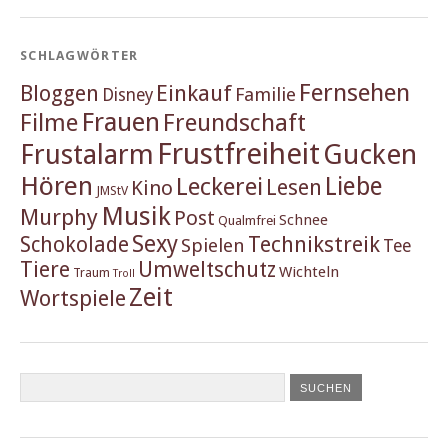
SCHLAGWÖRTER
Fernsehen
Einkauf
Bloggen
Familie
Disney
Frauen
Filme
Freundschaft
Frustfreiheit
Frustalarm
Gucken
Hören
Liebe
Leckerei
Lesen
Kino
JMStV
Musik
Murphy
Post
Schnee
Qualmfrei
Sexy
Schokolade
Technikstreik
Spielen
Tee
Tiere
Umweltschutz
Wichteln
Traum
Troll
Zeit
Wortspiele