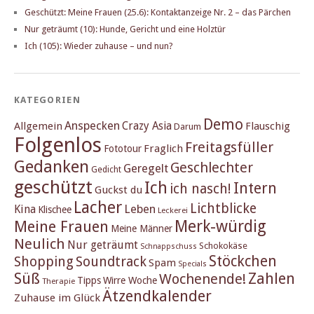
Geschützt: Meine Frauen (25.6): Kontaktanzeige Nr. 2 – das Pärchen
Nur geträumt (10): Hunde, Gericht und eine Holztür
Ich (105): Wieder zuhause – und nun?
KATEGORIEN
Demo
Anspecken
Crazy Asia
Allgemein
Flauschig
Darum
Folgenlos
Freitagsfüller
Fraglich
Fototour
Gedanken
Geschlechter
Geregelt
Gedicht
geschützt
Ich
Intern
ich nasch!
Guckst du
Lacher
Lichtblicke
Kina
Leben
Klischee
Leckerei
Merk-würdig
Meine Frauen
Meine Männer
Neulich
Nur geträumt
Schokokäse
Schnappschuss
Stöckchen
Shopping
Soundtrack
Spam
Specials
Süß
Zahlen
Wochenende!
Tipps
Wirre Woche
Therapie
Ätzendkalender
Zuhause im Glück