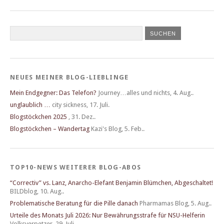
NEUES MEINER BLOG-LIEBLINGE
Mein Endgegner: Das Telefon?
Journey…alles und nichts
,
4. Aug..
unglaublich …
city sickness
,
17. Juli.
Blogstöckchen 2025
,
31. Dez..
Blogstöckchen – Wandertag
Kazi's Blog
,
5. Feb..
TOP10-NEWS WEITERER BLOG-ABOS
“Correctiv” vs. Lanz, Anarcho-Elefant Benjamin Blümchen, Abgeschaltet!
BILDblog
,
10. Aug..
Problematische Beratung für die Pille danach
Pharmamas Blog
,
5. Aug..
Urteile des Monats Juli 2026: Nur Bewährungsstrafe für NSU-Helferin
Volksverpetzer
,
29. Juli.