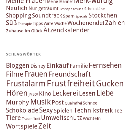
Merk-würdig
Meine Frauen
Meine Männer
Neulich
Nur geträumt
Schokokäse
Schnappschuss
Stöckchen
Shopping
Soundtrack
Spam
Specials
Süß
Zahlen
Wochenende!
Tipps
Wirre Woche
Therapie
Ätzendkalender
Zuhause im Glück
SCHLAGWÖRTER
Fernsehen
Einkauf
Bloggen
Familie
Disney
Frauen
Filme
Freundschaft
Frustfreiheit
Frustalarm
Gucken
Hören
Liebe
Leckerei
Lesen
Kino
JMStV
Musik
Murphy
Post
Schnee
Qualmfrei
Sexy
Schokolade
Technikstreik
Spielen
Tee
Tiere
Umweltschutz
Wichteln
Traum
Troll
Zeit
Wortspiele