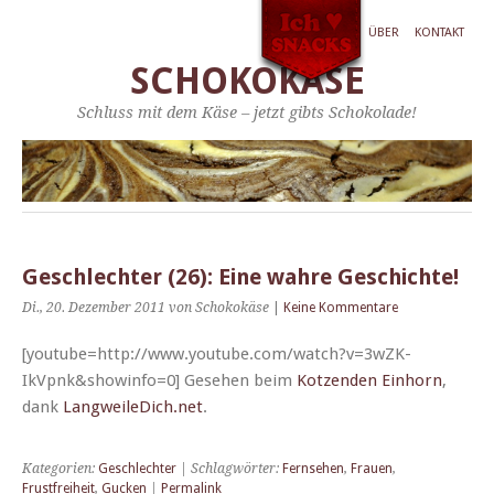
ÜBER
KONTAKT
SCHOKOKÄSE
Schluss mit dem Käse – jetzt gibts Schokolade!
Geschlechter (26): Eine wahre Geschichte!
Di., 20. Dezember 2011
von Schokokäse
|
Keine Kommentare
[youtube=http://www.youtube.com/watch?v=3wZK-
IkVpnk&showinfo=0] Gese­hen beim
Kotzen­den Ein­horn
,
dank
LangweileDich.net
.
Kategorien:
Geschlechter
| Schlagwörter:
Fernsehen
,
Frauen
,
Frustfreiheit
,
Gucken
|
Permalink