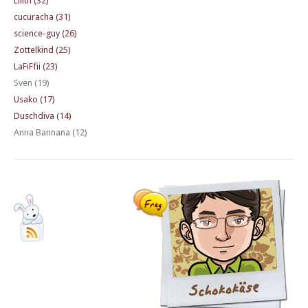
Lilith (32)
cucuracha (31)
science-guy (26)
Zottelkind (25)
LaFiFfii (23)
Sven (19)
Usako (17)
Duschdiva (14)
Anna Bannana (12)