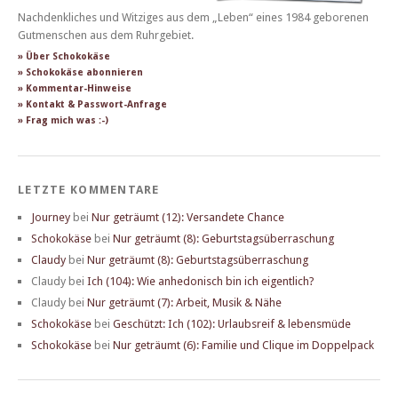
Nachdenkliches und Witziges aus dem „Leben“ eines 1984 geborenen
Gutmenschen aus dem Ruhrgebiet.
» Über Schokokäse
» Schokokäse abonnieren
» Kommentar-Hinweise
» Kontakt & Passwort-Anfrage
» Frag mich was :-)
LETZTE KOMMENTARE
Journey
bei
Nur geträumt (12): Versandete Chance
Schokokäse
bei
Nur geträumt (8): Geburtstagsüberraschung
Claudy
bei
Nur geträumt (8): Geburtstagsüberraschung
Claudy
bei
Ich (104): Wie anhedonisch bin ich eigentlich?
Claudy
bei
Nur geträumt (7): Arbeit, Musik & Nähe
Schokokäse
bei
Geschützt: Ich (102): Urlaubsreif & lebensmüde
Schokokäse
bei
Nur geträumt (6): Familie und Clique im Doppelpack