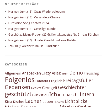
NEUESTE BEITRÄGE
Nur geträumt (13): Opas Wiederbelebung
Nur geträumt (12): Versandete Chance
Eurovision Song Contest 2024
Nur geträumt (11): Gesellige Runde
Geschützt: Meine Frauen (25.6): Kontaktanzeige Nr. 2 – das Pärchen
Nur geträumt (10): Hunde, Gericht und eine Holztür
Ich (105): Wieder zuhause – und nun?
KATEGORIEN
Demo
Anspecken
Crazy Asia
Allgemein
Flauschig
Darum
Folgenlos
Freitagsfüller
Fraglich
Fototour
Gedanken
Geschlechter
Geregelt
Gedicht
geschützt
Ich
Intern
ich nasch!
Guckst du
Lacher
Lichtblicke
Kina
Leben
Klischee
Leckerei