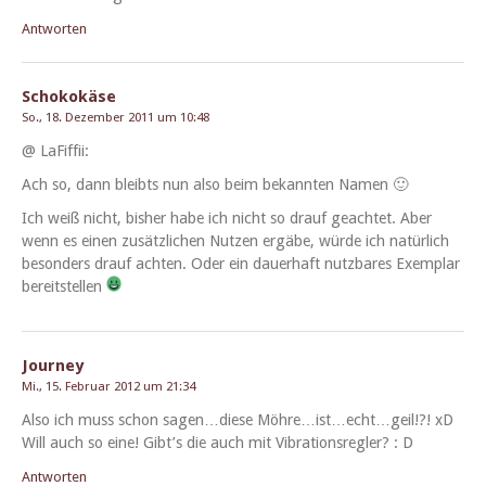
Antworten
Schokokäse
So., 18. Dezember 2011 um 10:48
@ LaFif­fii:
Ach so, dann bleibts nun also beim bekan­nten Namen 🙂
Ich weiß nicht, bish­er habe ich nicht so drauf geachtet. Aber
wenn es einen zusät­zlichen Nutzen ergäbe, würde ich natür­lich
beson­ders drauf acht­en. Oder ein dauer­haft nutzbares Exem­plar
bereitstellen
Journey
Mi., 15. Februar 2012 um 21:34
Also ich muss schon sagen…diese Möhre…ist…echt…geil!?! xD
Will auch so eine! Gibt’s die auch mit Vibra­tionsre­gler? : D
Antworten