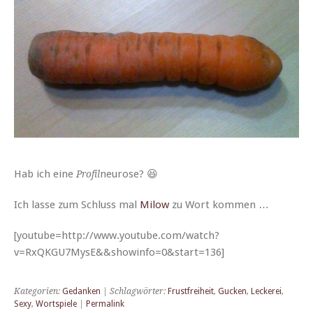
Hab ich eine
neu­rose? 😆
Pro­fil
Ich lasse zum Schluss mal
Milow
zu Wort kommen …
[youtube=http://www.youtube.com/watch?
v=RxQKGU7MysE&&showinfo=0&start=136]
Kategorien:
Gedanken
| Schlagwörter:
Frustfreiheit
,
Gucken
,
Leckerei
,
Sexy
,
Wortspiele
|
Permalink