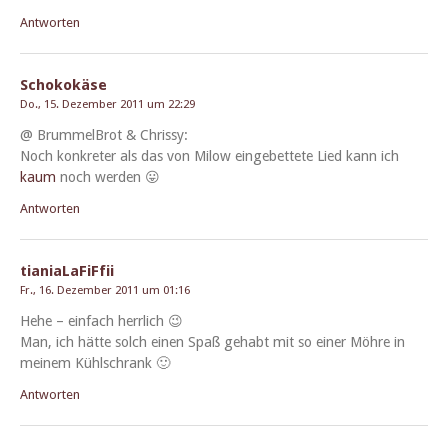
Antworten
Schokokäse
Do., 15. Dezember 2011 um 22:29
@ Brum­mel­Brot & Chrissy:
Noch konkreter als das von Milow einge­bet­tete Lied kann ich
kaum
noch werden 😛
Antworten
tianiaLaFiFfii
Fr., 16. Dezember 2011 um 01:16
Hehe – ein­fach herrlich 😉
Man, ich hätte solch einen Spaß gehabt mit so ein­er Möhre in
meinem Kühlschrank 🙂
Antworten