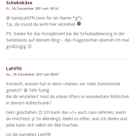
Schokokäse
Fr., 16. Dezember 2011 um 18:14
@ tia­niaLaFiF­fii (was für ein Name *g*):
Tja, da musst du wohl hier einziehen
PS: Danke für das Kom­pli­ment bei der Schubla­disierung in der
Seit­en­leiste auf deinem Blog – das Frageze­ichen überseh ich mal
großzügig 😉
LaFiffii
So., 18. Dezember 2011 um 00:07
Komisch, warum hat er denn »tia­nia« vor mein Kom­men­tar
geset­zt? 😀 Sehr lustig.
Bei dir einziehen? Hast du etwas öfters so wun­der­bare Möhrchen
in deinem Kühlschrank?
Gern geschehen 😉 Ich kann das «?« auch raus nehmen, wenn
du möcht­est :p So allerd­ings, bleibt es offen, was ich denke und
jed­er kann sich selb­st ein Bild machen.
LG die eumelige LaFiFfii