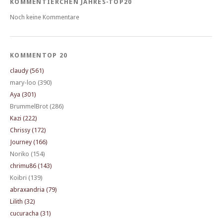
KOMMENTIERCHEN JAHRES-TOP20
Noch keine Kommentare
KOMMENTOP 20
claudy (561)
mary-loo (390)
Aya (301)
BrummelBrot (286)
Kazi (222)
Chrissy (172)
Journey (166)
Noriko (154)
chrimu86 (143)
Koibri (139)
abraxandria (79)
Lilith (32)
cucuracha (31)