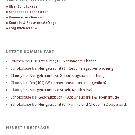
» Über Schokokäse
» Schokokäse abonnieren
» Kommentar-Hinweise
» Kontakt & Passwort-Anfrage
» Frag mich was :-)
LETZTE KOMMENTARE
Journey
bei
Nur geträumt (12): Versandete Chance
Schokokäse
bei
Nur geträumt (8): Geburtstagsüberraschung
Claudy
bei
Nur geträumt (8): Geburtstagsüberraschung
Claudy
bei
Ich (104): Wie anhedonisch bin ich eigentlich?
Claudy
bei
Nur geträumt (7): Arbeit, Musik & Nähe
Schokokäse
bei
Geschützt: Ich (102): Urlaubsreif & lebensmüde
Schokokäse
bei
Nur geträumt (6): Familie und Clique im Doppelpack
NEUESTE BEITRÄGE