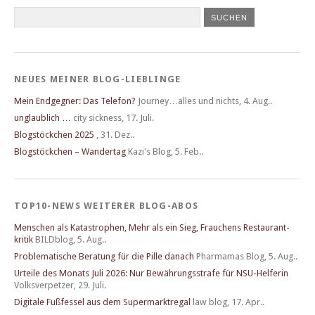
NEUES MEINER BLOG-LIEBLINGE
Mein Endgegner: Das Telefon?
Journey…alles und nichts
,
4. Aug..
unglaublich …
city sickness
,
17. Juli.
Blogstöckchen 2025
,
31. Dez..
Blogstöckchen – Wandertag
Kazi's Blog
,
5. Feb..
TOP10-NEWS WEITERER BLOG-ABOS
Menschen als Katastrophen, Mehr als ein Sieg, Frau­chens Restau­rant­
kritik
BILDblog
,
5. Aug..
Problematische Beratung für die Pille danach
Pharmamas Blog
,
5. Aug..
Urteile des Monats Juli 2026: Nur Bewährungsstrafe für NSU-Helferin
Volksverpetzer
,
29. Juli.
Digitale Fußfessel aus dem Supermarktregal
law blog
,
17. Apr..