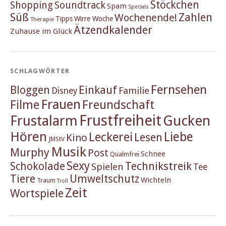
Stöckchen
Shopping
Soundtrack
Spam
Specials
Süß
Zahlen
Wochenende!
Tipps
Wirre Woche
Therapie
Ätzendkalender
Zuhause im Glück
SCHLAGWÖRTER
Fernsehen
Einkauf
Bloggen
Familie
Disney
Frauen
Filme
Freundschaft
Frustfreiheit
Frustalarm
Gucken
Hören
Liebe
Leckerei
Lesen
Kino
JMStV
Musik
Murphy
Post
Schnee
Qualmfrei
Sexy
Schokolade
Technikstreik
Spielen
Tee
Tiere
Umweltschutz
Wichteln
Traum
Troll
Zeit
Wortspiele