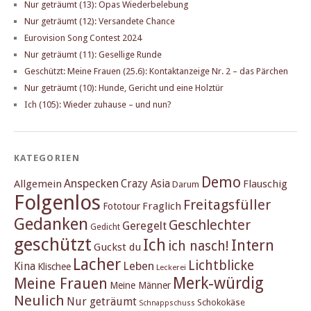
Nur geträumt (13): Opas Wiederbelebung
Nur geträumt (12): Versandete Chance
Eurovision Song Contest 2024
Nur geträumt (11): Gesellige Runde
Geschützt: Meine Frauen (25.6): Kontaktanzeige Nr. 2 – das Pärchen
Nur geträumt (10): Hunde, Gericht und eine Holztür
Ich (105): Wieder zuhause – und nun?
KATEGORIEN
Demo
Anspecken
Crazy Asia
Allgemein
Flauschig
Darum
Folgenlos
Freitagsfüller
Fraglich
Fototour
Gedanken
Geschlechter
Geregelt
Gedicht
geschützt
Ich
Intern
ich nasch!
Guckst du
Lacher
Lichtblicke
Kina
Leben
Klischee
Leckerei
Merk-würdig
Meine Frauen
Meine Männer
Neulich
Nur geträumt
Schokokäse
Schnappschuss