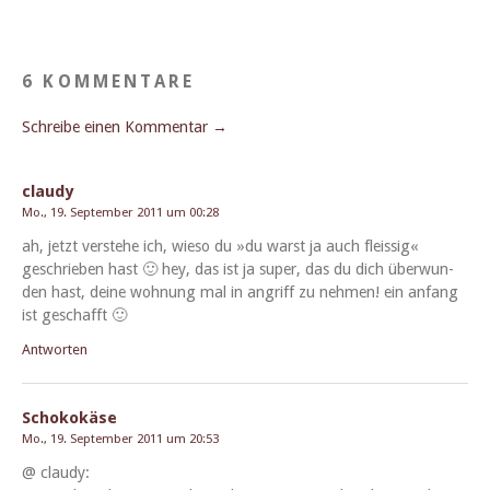
6 KOMMENTARE
Schreibe einen Kommentar →
claudy
Mo., 19. September 2011 um 00:28
ah, jet­zt ver­ste­he ich, wieso du »du warst ja auch fleis­sig«
geschrieben hast 🙂 hey, das ist ja super, das du dich über­wun­
den hast, deine woh­nung mal in angriff zu nehmen! ein anfang
ist geschafft 🙂
Antworten
Schokokäse
Mo., 19. September 2011 um 20:53
@ claudy: