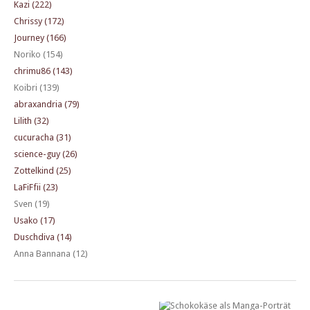
Kazi (222)
Chrissy (172)
Journey (166)
Noriko (154)
chrimu86 (143)
Koibri (139)
abraxandria (79)
Lilith (32)
cucuracha (31)
science-guy (26)
Zottelkind (25)
LaFiFfii (23)
Sven (19)
Usako (17)
Duschdiva (14)
Anna Bannana (12)