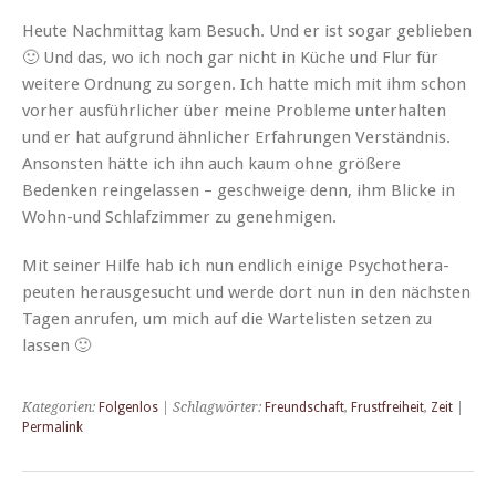
Heute Nach­mit­tag kam Besuch. Und er ist sog­ar geblieben
🙂 Und das, wo ich noch gar nicht in Küche und Flur für
weit­ere Ord­nung zu sor­gen. Ich hat­te mich mit ihm schon
vorher aus­führlich­er über meine Prob­leme unter­hal­ten
und er hat auf­grund ähn­lich­er Erfahrun­gen Ver­ständ­nis.
Anson­sten hätte ich ihn auch kaum ohne größere
Bedenken rein­ge­lassen – geschweige denn, ihm Blicke in
Wohn-und Schlafz­im­mer zu genehmigen.
Mit sein­er Hil­fe hab ich nun endlich einige Psy­chother­a­
peuten her­aus­ge­sucht und werde dort nun in den näch­sten
Tagen anrufen, um mich auf die Wartelis­ten set­zen zu
lassen 🙂
Kategorien:
Folgenlos
| Schlagwörter:
Freundschaft
,
Frustfreiheit
,
Zeit
|
Permalink