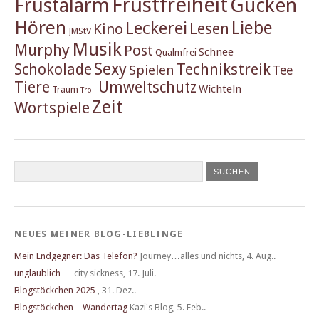
Frustfreiheit
Frustalarm
Gucken
Hören
Liebe
Leckerei
Lesen
Kino
JMStV
Musik
Murphy
Post
Schnee
Qualmfrei
Sexy
Schokolade
Technikstreik
Spielen
Tee
Tiere
Umweltschutz
Wichteln
Traum
Troll
Zeit
Wortspiele
NEUES MEINER BLOG-LIEBLINGE
Mein Endgegner: Das Telefon?
Journey…alles und nichts
,
4. Aug..
unglaublich …
city sickness
,
17. Juli.
Blogstöckchen 2025
,
31. Dez..
Blogstöckchen – Wandertag
Kazi's Blog
,
5. Feb..