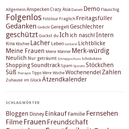
Demo
Anspecken
Crazy Asia
Allgemein
Flauschig
Darum
Folgenlos
Freitagsfüller
Fraglich
Fototour
Gedanken
Geschlechter
Geregelt
Gedicht
geschützt
Ich
Intern
ich nasch!
Guckst du
Lacher
Lichtblicke
Kina
Leben
Klischee
Leckerei
Merk-würdig
Meine Frauen
Meine Männer
Neulich
Nur geträumt
Schokokäse
Schnappschuss
Stöckchen
Shopping
Soundtrack
Spam
Specials
Süß
Zahlen
Wochenende!
Tipps
Wirre Woche
Therapie
Ätzendkalender
Zuhause im Glück
SCHLAGWÖRTER
Fernsehen
Einkauf
Bloggen
Familie
Disney
Frauen
Filme
Freundschaft