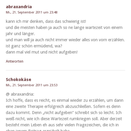
abraxandria
Mi., 21. September 2011 um 23:48
kann ich mir denken, dass das schwierig ist!
und die meis­ten haben ja auch so ne lange wartezeit von einem
jahr und länger.
und man will ja auch nicht immer wieder alles von vorn erzählen.
ist ganz schön ermü­dend, wa?
dann mal viel mut und nicht aufgeben!
Antworten
Schokokäse
Mi., 21. September 2011 um 23:53
@ abraxan­dria:
Ich hoffe, dass es reicht, es ein­mal wieder zu erzählen, um dann
eine zweite Ther­a­pie erfol­gre­ich abzuschließen. Sofern es denn
dazu kommt. Denn „nicht aufgeben“ schreibt sich so leicht. Ich
weiß nicht, wie ich diese Wartezeit rumkriegen soll. Aber derzeit
beste­ht mein Leben eh aus sehr vie­len Frageze­ichen, die ich in
eben jen­em Beitrag ergrü­belt habe.