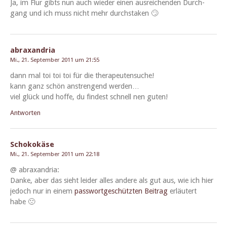
Ja, im Flur gibts nun auch wieder einen aus­re­ichen­den Durch­
gang und ich muss nicht mehr durchstaken 🙄
abraxandria
Mi., 21. September 2011 um 21:55
dann mal toi toi toi für die therapeutensuche!
kann ganz schön anstren­gend werden…
viel glück und hoffe, du find­est schnell nen guten!
Antworten
Schokokäse
Mi., 21. September 2011 um 22:18
@ abraxan­dria:
Danke, aber das sieht lei­der alles andere als gut aus, wie ich hier
jedoch nur in einem
pass­wort­geschützten Beitrag
erläutert
habe 🙁