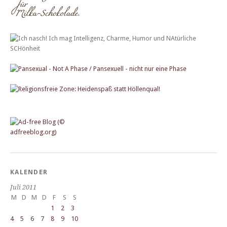
KALENDER
Juli 2011
M
D
M
D
F
S
S
1
2
3
4
5
6
7
8
9
10