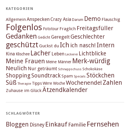
KATEGORIEN
Demo
Anspecken
Crazy Asia
Allgemein
Flauschig
Darum
Folgenlos
Freitagsfüller
Fraglich
Fototour
Gedanken
Geschlechter
Geregelt
Gedicht
geschützt
Ich
Intern
ich nasch!
Guckst du
Lacher
Lichtblicke
Kina
Leben
Klischee
Leckerei
Merk-würdig
Meine Frauen
Meine Männer
Neulich
Nur geträumt
Schokokäse
Schnappschuss
Stöckchen
Shopping
Soundtrack
Spam
Specials
Süß
Zahlen
Wochenende!
Tipps
Wirre Woche
Therapie
Ätzendkalender
Zuhause im Glück
SCHLAGWÖRTER
Fernsehen
Einkauf
Bloggen
Familie
Disney