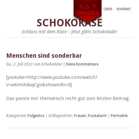
ÜBER
KONTAKT
SCHOKOKÄSE
Schluss mit dem Käse – jetzt gibts Schokolade!
Menschen sind sonderbar
Sa., 2. Juli 2011
von Schokokäse
|
Keine Kommentare
[youtube=http://www.youtube.com/watch?
v=w6mshduqCgo&showinfo=0]
Das passte mir the­ma­tisch recht gut zum let­zten Beitrag.
Kategorien:
Folgenlos
| Schlagwörter:
Frauen
,
Frustalarm
|
Permalink