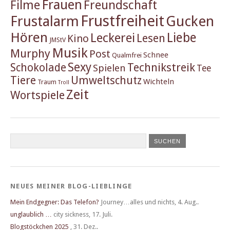
Frauen
Filme
Freundschaft
Frustfreiheit
Frustalarm
Gucken
Hören
Liebe
Leckerei
Lesen
Kino
JMStV
Musik
Murphy
Post
Schnee
Qualmfrei
Sexy
Schokolade
Technikstreik
Spielen
Tee
Tiere
Umweltschutz
Wichteln
Traum
Troll
Zeit
Wortspiele
NEUES MEINER BLOG-LIEBLINGE
Mein Endgegner: Das Telefon?
Journey…alles und nichts
,
4. Aug..
unglaublich …
city sickness
,
17. Juli.
Blogstöckchen 2025
,
31. Dez..