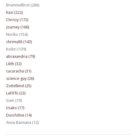
BrummelBrot (286)
Kazi (222)
Chrissy (172)
Journey (166)
Noriko (154)
chrimu86 (143)
Koibri (139)
abraxandria (79)
Lilith (32)
cucuracha (31)
science-guy (26)
Zottelkind (25)
LaFiFfii (23)
Sven (19)
Usako (17)
Duschdiva (14)
Anna Bannana (12)