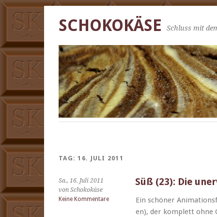
SCHOKOKÄSE
Schluss mit dem
TAG:
16. JULI 2011
Süß (23): Die une
Sa., 16. Juli 2011
von Schokokäse
Keine Kommentare
Ein schön­er Ani­ma­tions­
en), der kom­plett ohne