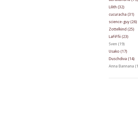
Lilith (32)
cucuracha (31)
science-guy (26)
Zottelkind (25)
LaFiFfii (23)
Sven (19)
Usako (17)
Duschdiva (14)
Anna Bannana (1