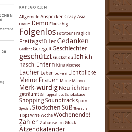
KATEGORIEN
RCHEN
Anspecken
Crazy Asia
Allgemein
0
Demo
Flauschig
Darum
Folgenlos
mentare
Fraglich
Fototour
Gedanken
Freitagsfüller
Geschlechter
Geregelt
Gedicht
 20
geschützt
Ich
ich
Guckst du
Intern
nasch!
Kina
Klischee
Lacher
Lichtblicke
Leben
Leckerei
Meine Frauen
Meine Männer
86)
Merk-würdig
Neulich
Nur
geträumt
Schokokäse
Schnappschuss
Shopping
Soundtrack
Spam
Stöckchen
Süß
Therapie
Specials
Wochenende!
Tipps
Wirre Woche
Zahlen
Zuhause im Glück
Ätzendkalender