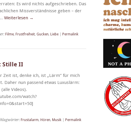
r­rat­en: Es wird nichts aufgeschrieben. Das
ach­lichen Missver­ständ­nisse geben – der
 …
Weit­er­lesen
→
er:
Filme
,
Frustfreiheit
,
Gucken
,
Liebe
|
Permalink
Stille II
er Zeit ist, denke ich, ist „Lärm“ für mich
gut. Daher nun passend etwas Luxu­s­lärm:
(alle Videos).
outube.com/watch?
fo=0&start=50]
chlagwörter:
Frustalarm
,
Hören
,
Musik
|
Permalink