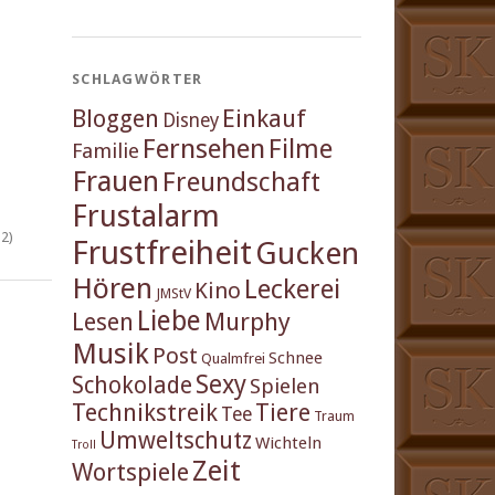
SCHLAGWÖRTER
Einkauf
Bloggen
Disney
Fernsehen
Filme
Familie
Frauen
Freundschaft
Frustalarm
2)
Frustfreiheit
Gucken
Hören
Leckerei
Kino
JMStV
Liebe
Murphy
Lesen
Musik
Post
Schnee
Qualmfrei
Sexy
Schokolade
Spielen
Technikstreik
Tiere
Tee
Traum
Umweltschutz
Wichteln
Troll
Zeit
Wortspiele