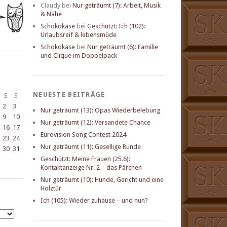
Claudy
bei
Nur geträumt (7): Arbeit, Musik
& Nähe
Schokokäse
bei
Geschützt: Ich (102):
Urlaubsreif & lebensmüde
Schokokäse
bei
Nur geträumt (6): Familie
und Clique im Doppelpack
NEUESTE BEITRÄGE
S
S
2
3
Nur geträumt (13): Opas Wiederbelebung
9
10
Nur geträumt (12): Versandete Chance
16
17
Eurovision Song Contest 2024
23
24
Nur geträumt (11): Gesellige Runde
30
31
Geschützt: Meine Frauen (25.6):
Kontaktanzeige Nr. 2 – das Pärchen
Nur geträumt (10): Hunde, Gericht und eine
Holztür
Ich (105): Wieder zuhause – und nun?