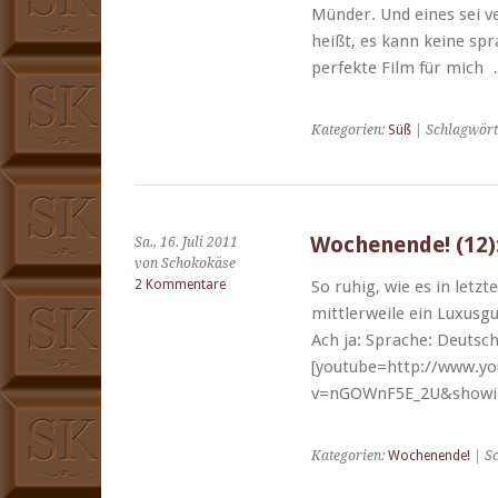
Mün­der. Und eines sei ve
heißt, es kann keine spr
per­fek­te Film für mich
Kategorien:
Süß
| Schlagwört
Wochenende! (12): 
Sa., 16. Juli 2011
von Schokokäse
2 Kommentare
So ruhig, wie es in let­zt
mit­tler­weile ein Luxu­s
Ach ja: Sprache: Deutsch 
[youtube=http://www.y
v=nGOWnF5E_2U&showin
Kategorien:
Wochenende!
| S