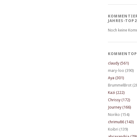
KOMMENTIE
JAHRES-TOP2
Noch keine Kom
KOMMENTOP
claudy (561)
mary-loo (390)
Aya (301)
BrummelBrot (2
Kazi (222)
Chrissy (172)
Journey (166)
Noriko (154)
chrimu86 (143)
Koibri (139)
abraxandria (79)