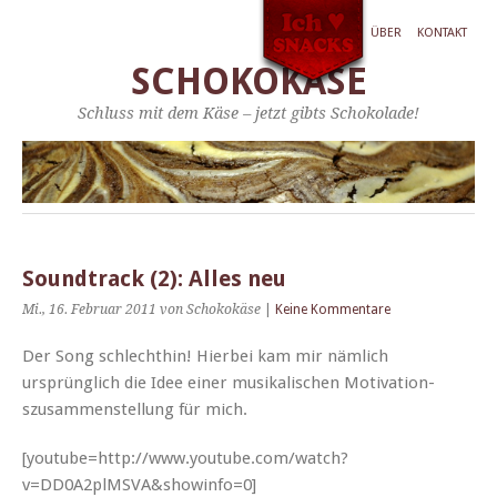
ÜBER
KONTAKT
SCHOKOKÄSE
Schluss mit dem Käse – jetzt gibts Schokolade!
Soundtrack (2): Alles neu
Mi., 16. Februar 2011
von Schokokäse
|
Keine Kommentare
Der Song schlechthin! Hier­bei kam mir näm­lich
ursprünglich die Idee ein­er musikalis­chen Moti­va­tion­
szusam­men­stel­lung für mich.
[youtube=http://www.youtube.com/watch?
v=DD0A2plMSVA&showinfo=0]