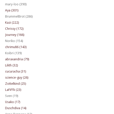
mary-loo (390)
Aya (301)
BrummelBrot (286)
Kazi (222)
Chrissy (172)
Journey (166)
Noriko (154)
chrimu86 (143)
Koibri (139)
abraxandria (79)
Lilith (32)
cucuracha (31)
science-guy (26)
Zottelkind (25)
LaFiFfii (23)
Sven (19)
Usako (17)
Duschdiva (14)