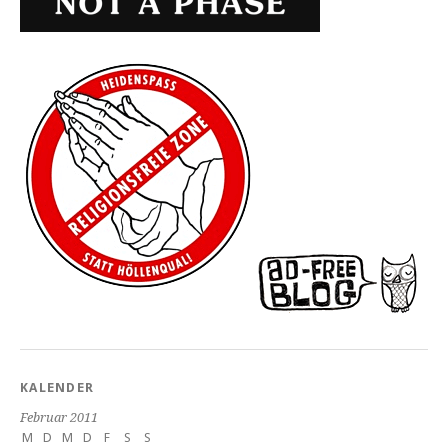
KALENDER
Februar 2011
M
D
M
D
F
S
S