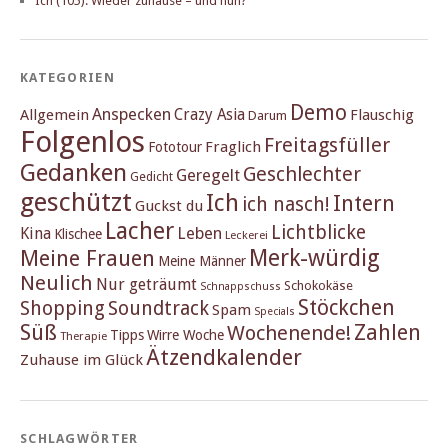
Ich (105): Wieder zuhause – und nun?
KATEGORIEN
Demo
Anspecken
Crazy Asia
Allgemein
Flauschig
Darum
Folgenlos
Freitagsfüller
Fraglich
Fototour
Gedanken
Geschlechter
Geregelt
Gedicht
geschützt
Ich
Intern
ich nasch!
Guckst du
Lacher
Lichtblicke
Kina
Leben
Klischee
Leckerei
Merk-würdig
Meine Frauen
Meine Männer
Neulich
Nur geträumt
Schokokäse
Schnappschuss
Stöckchen
Shopping
Soundtrack
Spam
Specials
Süß
Zahlen
Wochenende!
Tipps
Wirre Woche
Therapie
Ätzendkalender
Zuhause im Glück
SCHLAGWÖRTER