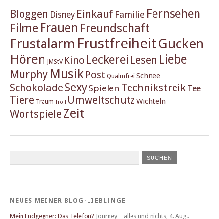
Fernsehen
Einkauf
Bloggen
Familie
Disney
Frauen
Filme
Freundschaft
Frustfreiheit
Frustalarm
Gucken
Hören
Liebe
Leckerei
Lesen
Kino
JMStV
Musik
Murphy
Post
Schnee
Qualmfrei
Sexy
Schokolade
Technikstreik
Spielen
Tee
Tiere
Umweltschutz
Wichteln
Traum
Troll
Zeit
Wortspiele
NEUES MEINER BLOG-LIEBLINGE
Mein Endgegner: Das Telefon?
Journey…alles und nichts
,
4. Aug..