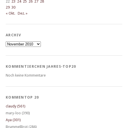
22
23
24
25
26
27
28
29
30
« Okt.
Dez. »
ARCHIV
Archiv
KOMMENTIERCHEN JAHRES-TOP20
Noch keine Kommentare
KOMMENTOP 20
claudy (561)
mary-loo (390)
Aya (301)
BrummelBrot (286)