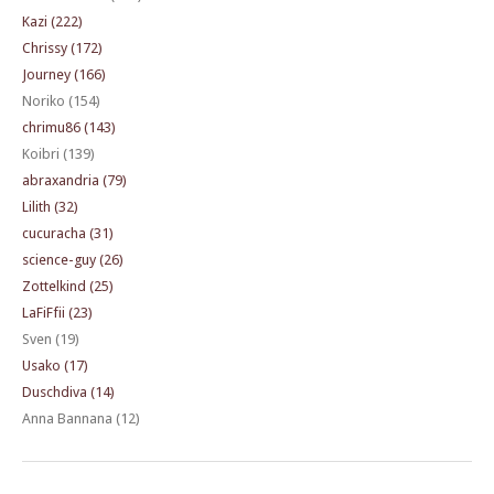
Kazi (222)
Chrissy (172)
Journey (166)
Noriko (154)
chrimu86 (143)
Koibri (139)
abraxandria (79)
Lilith (32)
cucuracha (31)
science-guy (26)
Zottelkind (25)
LaFiFfii (23)
Sven (19)
Usako (17)
Duschdiva (14)
Anna Bannana (12)