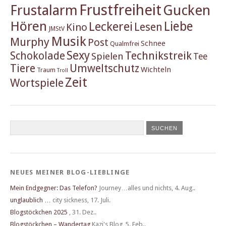
Frustfreiheit
Frustalarm
Gucken
Hören
Liebe
Leckerei
Lesen
Kino
JMStV
Musik
Murphy
Post
Schnee
Qualmfrei
Sexy
Schokolade
Technikstreik
Spielen
Tee
Tiere
Umweltschutz
Wichteln
Traum
Troll
Zeit
Wortspiele
NEUES MEINER BLOG-LIEBLINGE
Mein Endgegner: Das Telefon?
Journey…alles und nichts
,
4. Aug..
unglaublich …
city sickness
,
17. Juli.
Blogstöckchen 2025
,
31. Dez..
Blogstöckchen – Wandertag
Kazi's Blog
,
5. Feb..