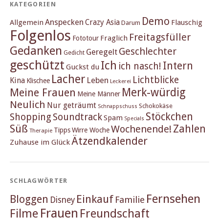
KATEGORIEN
Demo
Anspecken
Crazy Asia
Allgemein
Flauschig
Darum
Folgenlos
Freitagsfüller
Fraglich
Fototour
Gedanken
Geschlechter
Geregelt
Gedicht
geschützt
Ich
Intern
ich nasch!
Guckst du
Lacher
Lichtblicke
Kina
Leben
Klischee
Leckerei
Merk-würdig
Meine Frauen
Meine Männer
Neulich
Nur geträumt
Schokokäse
Schnappschuss
Stöckchen
Shopping
Soundtrack
Spam
Specials
Süß
Zahlen
Wochenende!
Tipps
Wirre Woche
Therapie
Ätzendkalender
Zuhause im Glück
SCHLAGWÖRTER
Fernsehen
Einkauf
Bloggen
Familie
Disney
Frauen
Filme
Freundschaft