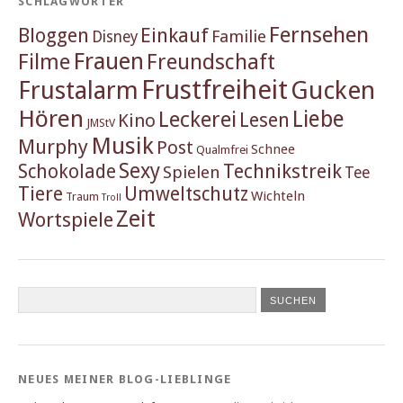
SCHLAGWÖRTER
Fernsehen
Einkauf
Bloggen
Familie
Disney
Frauen
Filme
Freundschaft
Frustfreiheit
Frustalarm
Gucken
Hören
Liebe
Leckerei
Lesen
Kino
JMStV
Musik
Murphy
Post
Schnee
Qualmfrei
Sexy
Schokolade
Technikstreik
Spielen
Tee
Tiere
Umweltschutz
Wichteln
Traum
Troll
Zeit
Wortspiele
NEUES MEINER BLOG-LIEBLINGE