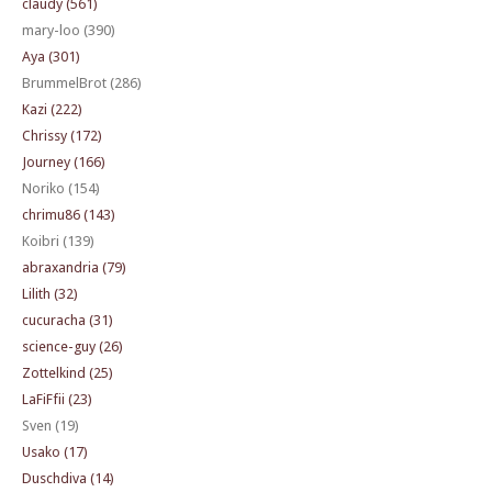
claudy (561)
mary-loo (390)
Aya (301)
BrummelBrot (286)
Kazi (222)
Chrissy (172)
Journey (166)
Noriko (154)
chrimu86 (143)
Koibri (139)
abraxandria (79)
Lilith (32)
cucuracha (31)
science-guy (26)
Zottelkind (25)
LaFiFfii (23)
Sven (19)
Usako (17)
Duschdiva (14)