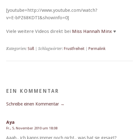
[youtube=http://www.youtube.com/watch?
v=E‑bPZ68KDTI&showinfo=0]
Viele weit­ere Videos direkt bei
Miss Han­nah Minx
♥
Kategorien:
Süß
| Schlagwörter:
Frustfreiheit
|
Permalink
EIN KOMMENTAR
Schreibe einen Kommentar →
Aya
Fr., 5. November 2010 um 18:08
Aaah.. ich kanns immer noch nicht.. was hat sie gesagt?