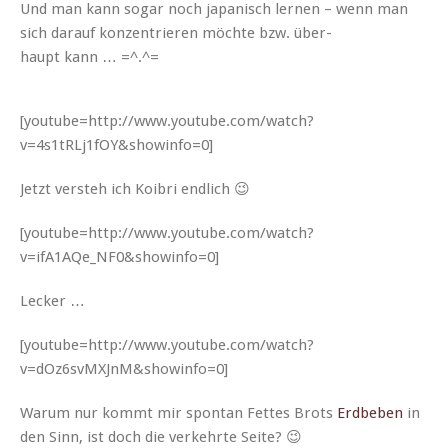
Und man kann sog­ar noch japanisch ler­nen – wenn man
sich darauf konzen­tri­eren möchte bzw. über­
haupt kann … =^.^=
[youtube=http://www.youtube.com/watch?
v=4s1tRLj1fOY&showinfo=0]
Jet­zt ver­steh ich Koib­ri endlich 😉
[youtube=http://www.youtube.com/watch?
v=ifA1AQe_NF0&showinfo=0]
Leck­er …
[youtube=http://www.youtube.com/watch?
v=dOz6svMXJnM&showinfo=0]
Warum nur kommt mir spon­tan Fettes Brots
Erd­beben
in
den Sinn, ist doch die verkehrte Seite? 😉