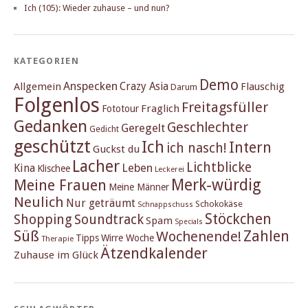
Ich (105): Wieder zuhause – und nun?
KATEGORIEN
Demo
Anspecken
Crazy Asia
Allgemein
Flauschig
Darum
Folgenlos
Freitagsfüller
Fraglich
Fototour
Gedanken
Geschlechter
Geregelt
Gedicht
geschützt
Ich
Intern
ich nasch!
Guckst du
Lacher
Lichtblicke
Kina
Leben
Klischee
Leckerei
Merk-würdig
Meine Frauen
Meine Männer
Neulich
Nur geträumt
Schokokäse
Schnappschuss
Stöckchen
Shopping
Soundtrack
Spam
Specials
Süß
Zahlen
Wochenende!
Tipps
Wirre Woche
Therapie
Ätzendkalender
Zuhause im Glück