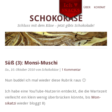
ÜBER
KONTAKT
SCHOKOKÄSE
Schluss mit dem Käse – jetzt gibts Schokolade!
Süß (3): Monsi-Muschi
So., 10. Oktober 2010
von Schokokäse
|
1 Kommentar
Nun bud­del ich mal wieder diese Rubrik raus 🙂
Ich habe eine YouTube-Nutzerin ent­deckt, die die Wartezeit
vielle­icht ein klein wenig über­brück­en kön­nte, bis
Mon­
sikatzi
wieder blog­gt 8)