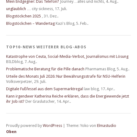
Mein Endgegner: Das Telefon?
Journey…alles und nichts
,
4. Aug..
unglaublich …
city sickness
,
17. Juli.
Blogstöckchen 2025
,
31. Dez..
Blogstöckchen – Wandertag
Kazi's Blog
,
5. Feb..
TOP10-NEWS WEITERER BLOG-ABOS
Katastrophe von Ceuta, Social-Media-Verbot, Journalismus mit Lösung
BILDblog
,
7. Aug..
Problematische Beratung für die Pille danach
Pharmamas Blog
,
5. Aug..
Urteile des Monats Juli 2026: Nur Bewährungsstrafe für NSU-Helferin
Volksverpetzer
,
29. Juli.
Digitale Fußfessel aus dem Supermarktregal
law blog
,
17. Apr..
Kann irgendwer Katherina Reiche erklären, dass die Energiewende jetzt
ihr Job ist?
Der Graslutscher
,
14. Apr..
Proudly powered by
WordPress
|
Theme: Yoko von
Elmastudio
Oben