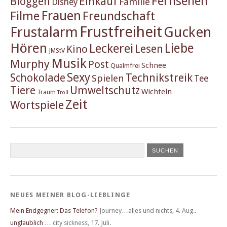
Fernsehen
Einkauf
Bloggen
Familie
Disney
Frauen
Filme
Freundschaft
Frustfreiheit
Frustalarm
Gucken
Hören
Liebe
Leckerei
Lesen
Kino
JMStV
Musik
Murphy
Post
Schnee
Qualmfrei
Sexy
Schokolade
Technikstreik
Spielen
Tee
Tiere
Umweltschutz
Wichteln
Traum
Troll
Zeit
Wortspiele
NEUES MEINER BLOG-LIEBLINGE
Mein Endgegner: Das Telefon?
Journey…alles und nichts
,
4. Aug..
unglaublich …
city sickness
,
17. Juli.