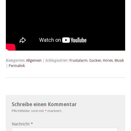
Kategorien:
Allgemein
| Schlagwörter:
Frustalarm
,
Gucken
,
Hören
,
Musik
|
Permalink
Schreibe einen Kommentar
Pflichtfelder sind mit
*
markiert.
Nachricht
*