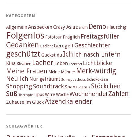
KATEGORIEN
Demo
Anspecken
Crazy Asia
Allgemein
Flauschig
Darum
Folgenlos
Freitagsfüller
Fraglich
Fototour
Gedanken
Geschlechter
Geregelt
Gedicht
geschützt
Ich
Intern
ich nasch!
Guckst du
Lacher
Lichtblicke
Kina
Leben
Klischee
Leckerei
Merk-würdig
Meine Frauen
Meine Männer
Neulich
Nur geträumt
Schokokäse
Schnappschuss
Stöckchen
Shopping
Soundtrack
Spam
Specials
Süß
Zahlen
Wochenende!
Tipps
Wirre Woche
Therapie
Ätzendkalender
Zuhause im Glück
SCHLAGWÖRTER