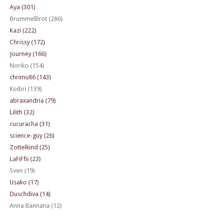
Aya (301)
BrummelBrot (286)
Kazi (222)
Chrissy (172)
Journey (166)
Noriko (154)
chrimu86 (143)
Koibri (139)
abraxandria (79)
Lilith (32)
cucuracha (31)
science-guy (26)
Zottelkind (25)
LaFiFfii (23)
Sven (19)
Usako (17)
Duschdiva (14)
Anna Bannana (12)