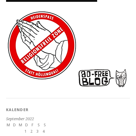
KALENDER
September 2022
M
D
M
D
F
S
S
1
2
3
4