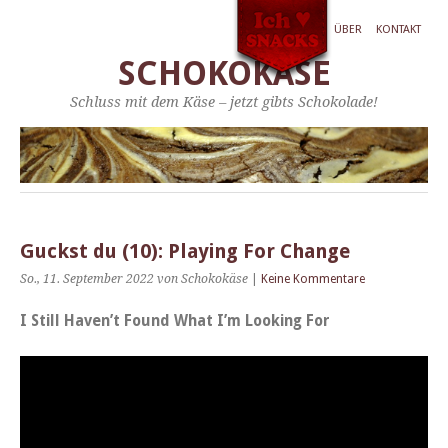
ÜBER
KONTAKT
SCHOKOKÄSE
Schluss mit dem Käse – jetzt gibts Schokolade!
Guckst du (10): Playing For Change
So., 11. September 2022
von Schokokäse
|
Keine Kommentare
​I Still Haven’t Found What I’m Look­ing For