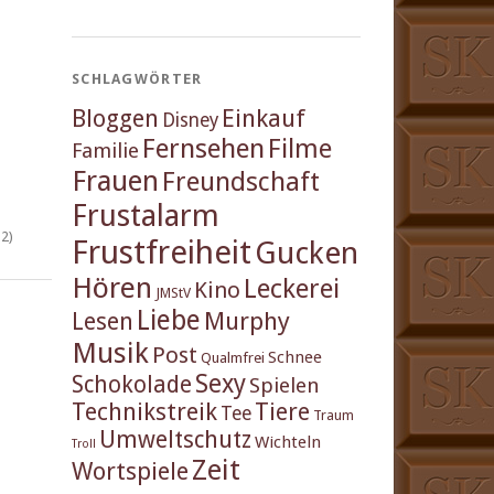
SCHLAGWÖRTER
Einkauf
Bloggen
Disney
Fernsehen
Filme
Familie
Frauen
Freundschaft
Frustalarm
2)
Frustfreiheit
Gucken
Hören
Leckerei
Kino
JMStV
Liebe
Murphy
Lesen
Musik
Post
Schnee
Qualmfrei
Sexy
Schokolade
Spielen
Technikstreik
Tiere
Tee
Traum
Umweltschutz
Wichteln
Troll
Zeit
Wortspiele