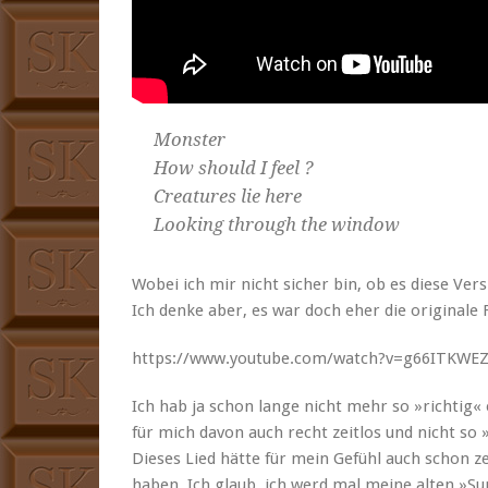
Mon­ster
How should I feel ?
Crea­tures lie here
Look­ing through the window
Wobei ich mir nicht sich­er bin, ob es diese Ver
Ich denke aber, es war doch eher die orig­i­nale
https://www.youtube.com/watch?v=g66ITKWE
Ich hab ja schon lange nicht mehr so »richtig« el
für mich davon auch recht zeit­los und nicht so 
Dieses Lied hätte für mein Gefühl auch schon z
haben. Ich glaub, ich werd mal meine alten »S