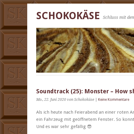
SCHOKOKÄSE
Schluss mit dem
Soundtrack (25): Monster – How sh
Mo., 22. Juni 2020
von Schokokäse
|
Keine Kommentare
Als ich heute nach Feier­abend an ein­er roten 
ein Fahrzeug mit geöffnetem Fen­ster. So kon­n
Und es war sehr gefällig 😎