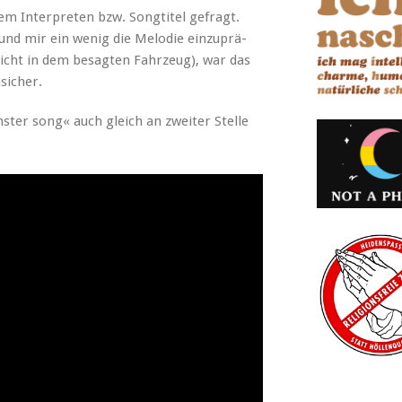
em Inter­pre­ten bzw. Songti­tel gefragt.
 und mir ein wenig die Melodie einzuprä­
 nicht in dem besagten Fahrzeug), war das
sicher.
ter song« auch gle­ich an zweit­er Stelle