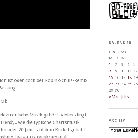
KALENDER
Juni 2020
M
D
M
D
F
1
2
3
4
5
8
9
10
11
12
15
16
17
18
19
­sion ist oder doch der Robin-Schulz-Remix.
22
23
24
25
26
 Fassung.
29
30
« Mai
Juli »
ZMk
ek­tro­n­is­che Musik gehört. Vieles klingt
ARCHIV
»trendy« wie die typ­is­che Chartsmusik.
ehn oder 20 Jahre auf dem Buck­el gehabt
Archiv
un­shine Live«-CDs rauskramen 😉