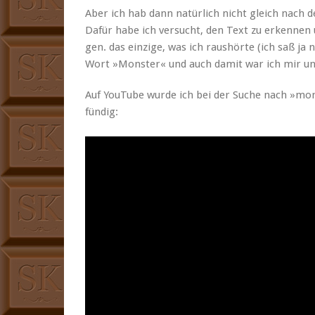
Aber ich hab dann natür­lich nicht gle­ich nach d
Dafür habe ich ver­sucht, den Text zu erken­nen
gen. das einzige, was ich raushörte (ich saß ja
Wort »Mon­ster« und auch damit war ich mir un
Auf YouTube wurde ich bei der Suche nach »mon­s
fündig: