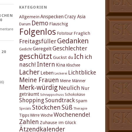
KATEGORIEN
RCHEN
Anspecken
Crazy Asia
Allgemein
0
Demo
Flauschig
Darum
Folgenlos
mentare
Fraglich
Fototour
Gedanken
Freitagsfüller
Geschlechter
Geregelt
Gedicht
 20
geschützt
Ich
ich
Guckst du
Intern
nasch!
Kina
Klischee
Lacher
Lichtblicke
Leben
Leckerei
Meine Frauen
Meine Männer
86)
Merk-würdig
Neulich
Nur
geträumt
Schokokäse
Schnappschuss
Shopping
Soundtrack
Spam
Stöckchen
Süß
Therapie
Specials
Wochenende!
Tipps
Wirre Woche
Zahlen
Zuhause im Glück
Ätzendkalender