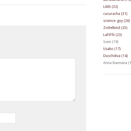
Lilith (32)
cucuracha (31)
science-guy (26)
Zottelkind (25)
LaFiFfii (23)
Sven (19)
Usako (17)
Duschdiva (14)
Anna Bannana (1