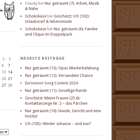
Claudy
bei
Nur geträumt (7): Arbeit, Musik
& Nähe
Schokokäse
bei
Geschützt: Ich (102):
Urlaubsreif & lebensmüde
Schokokäse
bei
Nur geträumt (6): Familie
und Clique im Doppelpack
NEUESTE BEITRÄGE
S
S
6
7
Nur geträumt (13): Opas Wiederbelebung
13
14
Nur geträumt (12): Versandete Chance
20
21
Eurovision Song Contest 2024
27
28
Nur geträumt (11): Gesellige Runde
Geschützt: Meine Frauen (25.6):
Kontaktanzeige Nr. 2 – das Pärchen
Nur geträumt (10): Hunde, Gericht und eine
Holztür
Ich (105): Wieder zuhause – und nun?