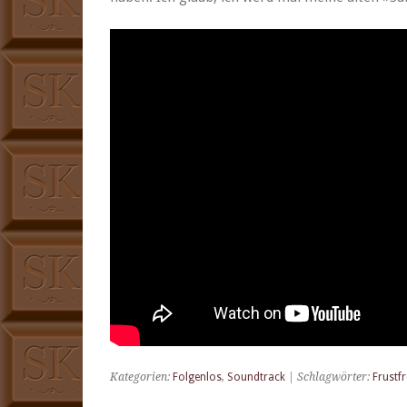
Kategorien:
Folgenlos
,
Soundtrack
| Schlagwörter:
Frustfr