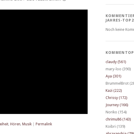
KOMMENTIE
JAHRES-TOP2
Noch keine Kom
KOMMENTOP
claudy (561)
mary-loo (390)
Aya (301)
BrummelBrot (2
Kazi (222)
Chrissy (172)
Journey (166)
Noriko (154)
chrimu86 (143)
eiheit
,
Hören
,
Musik
|
Permalink
Koibri (139)
abraxandria (79)