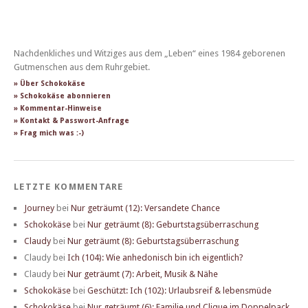
Nachdenkliches und Witziges aus dem „Leben“ eines 1984 geborenen
Gutmenschen aus dem Ruhrgebiet.
» Über Schokokäse
» Schokokäse abonnieren
» Kommentar-Hinweise
» Kontakt & Passwort-Anfrage
» Frag mich was :-)
LETZTE KOMMENTARE
Journey
bei
Nur geträumt (12): Versandete Chance
Schokokäse
bei
Nur geträumt (8): Geburtstagsüberraschung
Claudy
bei
Nur geträumt (8): Geburtstagsüberraschung
Claudy
bei
Ich (104): Wie anhedonisch bin ich eigentlich?
Claudy
bei
Nur geträumt (7): Arbeit, Musik & Nähe
Schokokäse
bei
Geschützt: Ich (102): Urlaubsreif & lebensmüde
Schokokäse
bei
Nur geträumt (6): Familie und Clique im Doppelpack