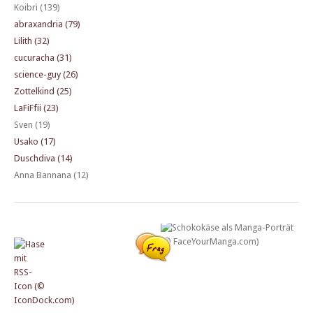
Koibri (139)
abraxandria (79)
Lilith (32)
cucuracha (31)
science-guy (26)
Zottelkind (25)
LaFiFfii (23)
Sven (19)
Usako (17)
Duschdiva (14)
Anna Bannana (12)