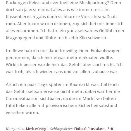
Pack­un­gen Kekse und eventuell eine Müs­li­pack­ung? Denn
dort sah ja erst ein­mal alles aus wie immer, erst im
Kassen­bere­ich gabs dann sich­barere Vor­sichts­maß­nah­
men. Aber kaum wa ich drin­nen, zog sich bei mir inner­lich
alles zusam­men. Ich hat­te ein ganz selt­sames Gefühl in der
Magenge­gend und fühlte mich zehn Kilo schwerer.
Im Rewe hab ich mir dann frei­willig einen Einkauf­swa­gen
genom­men, da ich hier etwas mehr einkaufen wollte.
Wirk­lich bess­er wurde hier das Gefühl aber auch nicht. Ich
war froh, als ich wieder raus und vor allem zuhause war.
Als ich ein paar Tage später im Bau­markt war, hat­te ich
das Gefühl selt­samer­weise nicht mehr, dabei war her die
Coro­n­a­sit­u­a­tion sicht­bar­er, da die im Markt verteil­ten
Infotheken alle mit pro­vi­sorischem Sicher­heitsab­stand
verse­hen waren.
Kategorien:
Merk-würdig
| Schlagwörter:
Einkauf
,
Frustalarm
,
Zeit
|