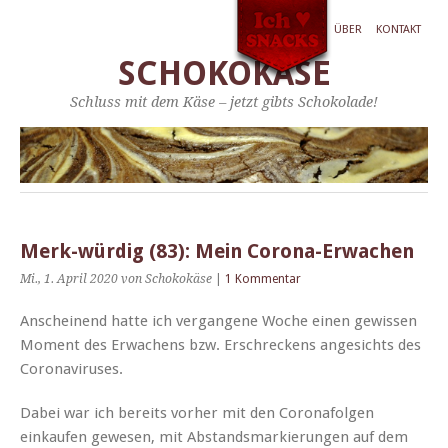
ÜBER
KONTAKT
SCHOKOKÄSE
Schluss mit dem Käse – jetzt gibts Schokolade!
Merk-würdig (83): Mein Corona-Erwachen
Mi., 1. April 2020
von Schokokäse
|
1 Kommentar
Anscheinend hat­te ich ver­gan­gene Woche einen gewis­sen
Moment des Erwachens bzw. Erschreck­ens angesichts des
Coronaviruses.
Dabei war ich bere­its vorher mit den Coro­n­afol­gen
einkaufen gewe­sen, mit Abstands­markierun­gen auf dem