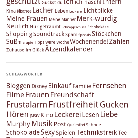
geschützt
Ich
Intern
ich nasch!
Guckst du
Lacher
Lichtblicke
Kina
Leben
Klischee
Leckerei
Merk-würdig
Meine Frauen
Meine Männer
Neulich
Nur geträumt
Schokokäse
Schnappschuss
Stöckchen
Shopping
Soundtrack
Spam
Specials
Süß
Zahlen
Wochenende!
Tipps
Wirre Woche
Therapie
Ätzendkalender
Zuhause im Glück
SCHLAGWÖRTER
Fernsehen
Einkauf
Bloggen
Familie
Disney
Frauen
Filme
Freundschaft
Frustfreiheit
Frustalarm
Gucken
Hören
Liebe
Leckerei
Lesen
Kino
JMStV
Musik
Murphy
Post
Schnee
Qualmfrei
Sexy
Schokolade
Technikstreik
Spielen
Tee