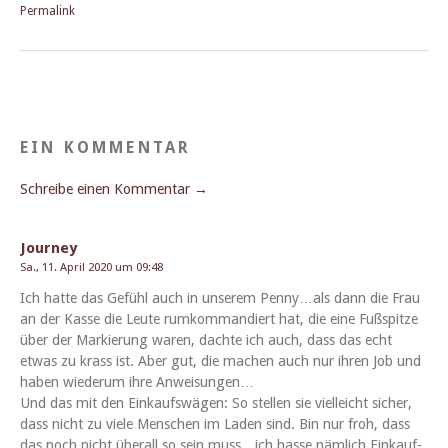
Permalink
EIN KOMMENTAR
Schreibe einen Kommentar →
Journey
Sa., 11. April 2020 um 09:48
Ich hat­te das Gefühl auch in unserem Penny…als dann die Frau
an der Kasse die Leute rumkom­mandiert hat, die eine Fußspitze
über der Markierung waren, dachte ich auch, dass das echt
etwas zu krass ist. Aber gut, die machen auch nur ihren Job und
haben wiederum ihre Anweisungen…
Und das mit den Einkauf­swä­gen: So stellen sie vielle­icht sich­er,
dass nicht zu viele Men­schen im Laden sind. Bin nur froh, dass
das noch nicht über­all so sein muss…ich has­se näm­lich Einkauf­