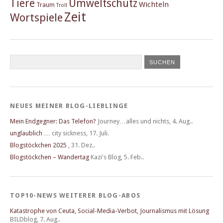
Tiere
Umweltschutz
Wichteln
Traum
Troll
Zeit
Wortspiele
NEUES MEINER BLOG-LIEBLINGE
Mein Endgegner: Das Telefon?
Journey…alles und nichts
,
4. Aug..
unglaublich …
city sickness
,
17. Juli.
Blogstöckchen 2025
,
31. Dez..
Blogstöckchen – Wandertag
Kazi's Blog
,
5. Feb..
TOP10-NEWS WEITERER BLOG-ABOS
Katastrophe von Ceuta, Social-Media-Verbot, Journalismus mit Lösung
BILDblog
,
7. Aug..