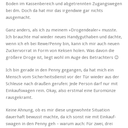
Boden im Kassen­bere­ich und abge­tren­nten Zugangswe­gen
bei dm. Doch da hat mir das irgend­wie gar nichts
ausgemacht.
Ganz anders, als ich zu meinem »Dro­gen­deal­er« musste.
Ich brauchte mal wieder neues Handyguthaben und dachte,
wenn ich eh bei Rewe/Penny bin, kann ich mir auch neuen
Zuck­er­vor­rat in Form von Kek­sen holen. Was davon die
größere Droge ist, liegt wohl im Auge des Betrachters 😉
Ich bin ger­ade in den Pen­ny gegan­gen, da hat mich ein
Men­sch vom Sicher­heits­di­enst vor der Tür wieder aus der
Schleuse nach draußen gerufen: Jede Per­son darf nur mit
Einkauf­swa­gen rein. Okay, also erst­mal eine Euromünze
rausgekramt.
Keine Ahnung, ob es mir diese unge­wohnte Sit­u­a­tion
dauer­haft bewusst machte, da ich son­st nie mit Einkauf­
swa­gen in den Pen­ny geh – warum auch: Für zwei, drei