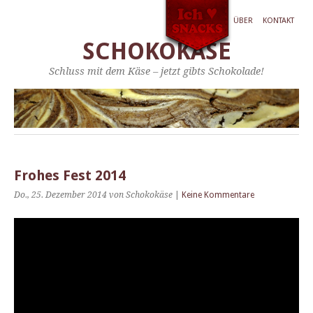
ÜBER
KONTAKT
SCHOKOKÄSE
Schluss mit dem Käse – jetzt gibts Schokolade!
Frohes Fest 2014
Do., 25. Dezember 2014
von Schokokäse
|
Keine Kommentare