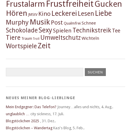
Frustfreiheit
Frustalarm
Gucken
Hören
Liebe
Leckerei
Lesen
Kino
JMStV
Musik
Murphy
Post
Schnee
Qualmfrei
Sexy
Schokolade
Technikstreik
Spielen
Tee
Tiere
Umweltschutz
Wichteln
Traum
Troll
Zeit
Wortspiele
NEUES MEINER BLOG-LIEBLINGE
Mein Endgegner: Das Telefon?
Journey…alles und nichts
,
4. Aug..
unglaublich …
city sickness
,
17. Juli.
Blogstöckchen 2025
,
31. Dez..
Blogstöckchen – Wandertag
Kazi's Blog
,
5. Feb..