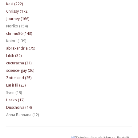
Kazi (222)
Chrissy (172)
Journey (166)
Noriko (154)
chrimu86 (143)
Koibri (139)
abraxandria (79)
Lilith (32)
cucuracha (31)
science-guy (26)
Zottelkind (25)
LaFiFfii (23)
Sven (19)
Usako (17)
Duschdiva (14)
Anna Bannana (12)