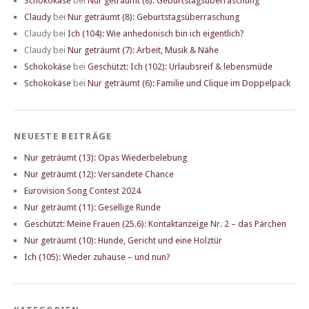
Schokokäse
bei
Nur geträumt (8): Geburtstagsüberraschung
Claudy
bei
Nur geträumt (8): Geburtstagsüberraschung
Claudy
bei
Ich (104): Wie anhedonisch bin ich eigentlich?
Claudy
bei
Nur geträumt (7): Arbeit, Musik & Nähe
Schokokäse
bei
Geschützt: Ich (102): Urlaubsreif & lebensmüde
Schokokäse
bei
Nur geträumt (6): Familie und Clique im Doppelpack
NEUESTE BEITRÄGE
Nur geträumt (13): Opas Wiederbelebung
Nur geträumt (12): Versandete Chance
Eurovision Song Contest 2024
Nur geträumt (11): Gesellige Runde
Geschützt: Meine Frauen (25.6): Kontaktanzeige Nr. 2 – das Pärchen
Nur geträumt (10): Hunde, Gericht und eine Holztür
Ich (105): Wieder zuhause – und nun?