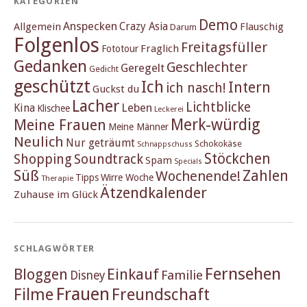
KATEGORIEN
Demo
Anspecken
Crazy Asia
Allgemein
Flauschig
Darum
Folgenlos
Freitagsfüller
Fraglich
Fototour
Gedanken
Geschlechter
Geregelt
Gedicht
geschützt
Ich
Intern
ich nasch!
Guckst du
Lacher
Lichtblicke
Kina
Leben
Klischee
Leckerei
Merk-würdig
Meine Frauen
Meine Männer
Neulich
Nur geträumt
Schokokäse
Schnappschuss
Stöckchen
Shopping
Soundtrack
Spam
Specials
Süß
Zahlen
Wochenende!
Tipps
Wirre Woche
Therapie
Ätzendkalender
Zuhause im Glück
SCHLAGWÖRTER
Fernsehen
Einkauf
Bloggen
Familie
Disney
Frauen
Filme
Freundschaft