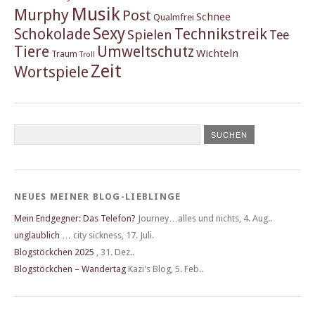
Musik
Murphy
Post
Schnee
Qualmfrei
Sexy
Schokolade
Technikstreik
Spielen
Tee
Tiere
Umweltschutz
Wichteln
Traum
Troll
Zeit
Wortspiele
NEUES MEINER BLOG-LIEBLINGE
Mein Endgegner: Das Telefon?
Journey…alles und nichts
,
4. Aug..
unglaublich …
city sickness
,
17. Juli.
Blogstöckchen 2025
,
31. Dez..
Blogstöckchen – Wandertag
Kazi's Blog
,
5. Feb..