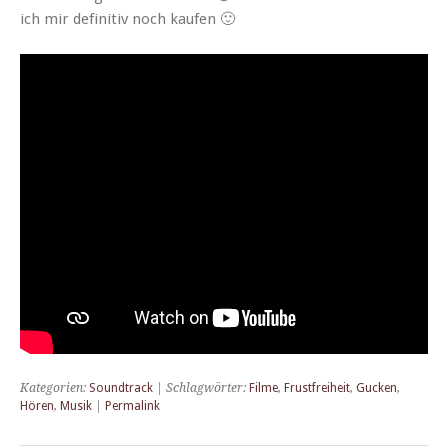
ich mir defin­i­tiv noch kaufen 🙂
Kategorien:
Soundtrack
| Schlagwörter:
Filme
,
Frustfreiheit
,
Gucken
,
Hören
,
Musik
|
Permalink