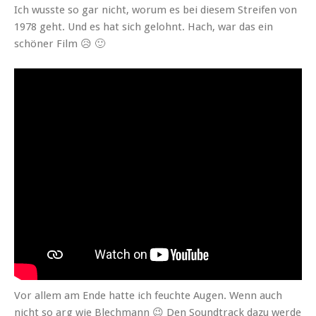
Ich wusste so gar nicht, worum es bei diesem Streifen von
1978 geht. Und es hat sich gelohnt. Hach, war das ein
schön­er Film 😥 🙂
Vor allem am Ende hat­te ich feuchte Augen. Wenn auch
nicht so arg wie Blech­mann 😉 Den Sound­track dazu werde