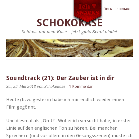
ÜBER
KONTAKT
SCHOKOKÄSE
Schluss mit dem Käse – jetzt gibts Schokolade!
Soundtrack (21): Der Zauber ist in dir
Sa., 25. Mai 2013
von Schokokäse
|
1 Kommentar
Heute (bzw. gestern) habe ich mir endlich wieder einen
Film gegönnt.
Und dies­mal als „OmU“. Wobei ich ver­sucht habe, in erster
Lin­ie auf den englis­chen Ton zu hören. Bei manchen
Sprech­ern (und vor allem in den Gesangsszenen) muste ich