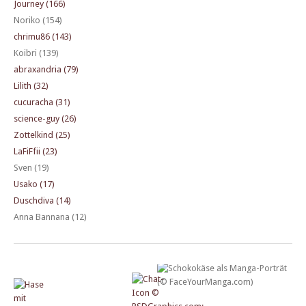
Journey (166)
Noriko (154)
chrimu86 (143)
Koibri (139)
abraxandria (79)
Lilith (32)
cucuracha (31)
science-guy (26)
Zottelkind (25)
LaFiFfii (23)
Sven (19)
Usako (17)
Duschdiva (14)
Anna Bannana (12)