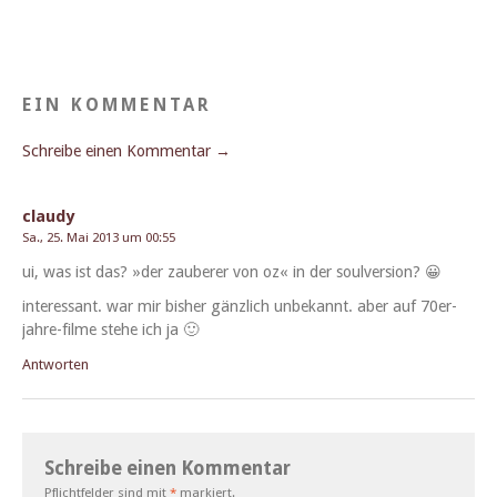
EIN KOMMENTAR
Schreibe einen Kommentar →
claudy
Sa., 25. Mai 2013 um 00:55
ui, was ist das? »der zauber­er von oz« in der soulversion? 😀
inter­es­sant. war mir bish­er gän­zlich unbekan­nt. aber auf 70er-
jahre-filme ste­he ich ja 🙂
Antworten
Schreibe einen Kommentar
Pflichtfelder sind mit
*
markiert.