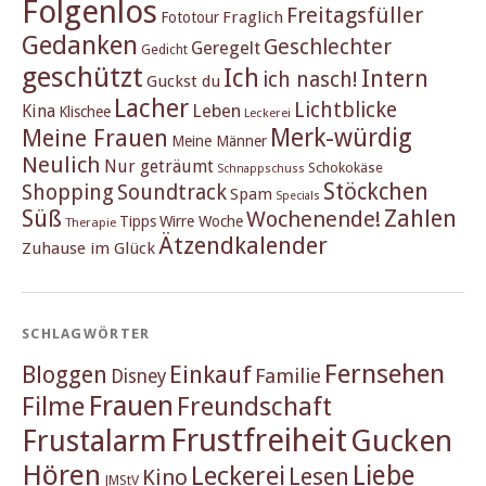
Folgenlos
Freitagsfüller
Fraglich
Fototour
Gedanken
Geschlechter
Geregelt
Gedicht
geschützt
Ich
Intern
ich nasch!
Guckst du
Lacher
Lichtblicke
Kina
Leben
Klischee
Leckerei
Merk-würdig
Meine Frauen
Meine Männer
Neulich
Nur geträumt
Schokokäse
Schnappschuss
Stöckchen
Shopping
Soundtrack
Spam
Specials
Süß
Zahlen
Wochenende!
Tipps
Wirre Woche
Therapie
Ätzendkalender
Zuhause im Glück
SCHLAGWÖRTER
Fernsehen
Einkauf
Bloggen
Familie
Disney
Frauen
Filme
Freundschaft
Frustfreiheit
Frustalarm
Gucken
Hören
Liebe
Leckerei
Lesen
Kino
JMStV