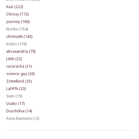
Kazi (222)
Chrissy (172)
Journey (166)
Noriko (154)
chrimu86 (143)
Koibri (139)
abraxandria (79)
Lilith (32)
cucuracha (31)
science-guy (26)
Zottelkind (25)
LaFiFfii (23)
Sven (19)
Usako (17)
Duschdiva (14)
Anna Bannana (12)