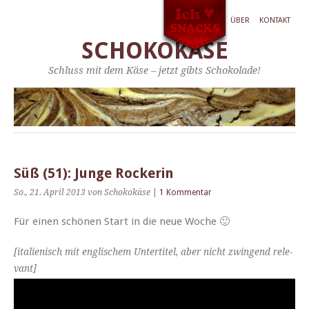
ÜBER
KONTAKT
SCHOKOKÄSE
Schluss mit dem Käse – jetzt gibts Schokolade!
Süß (51): Junge Rockerin
So., 21. April 2013
von Schokokäse
|
1 Kommentar
Für einen schö­nen Start in die neue Woche 🙂
[ital­ienisch mit englis­chem Unter­ti­tel, aber nicht zwin­gend rel­e­
vant]