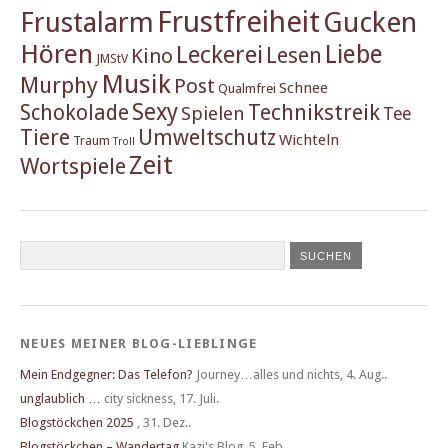
Frustfreiheit
Frustalarm
Gucken
Hören
Liebe
Leckerei
Lesen
Kino
JMStV
Musik
Murphy
Post
Schnee
Qualmfrei
Sexy
Schokolade
Technikstreik
Spielen
Tee
Tiere
Umweltschutz
Wichteln
Traum
Troll
Zeit
Wortspiele
NEUES MEINER BLOG-LIEBLINGE
Mein Endgegner: Das Telefon?
Journey…alles und nichts
,
4. Aug..
unglaublich …
city sickness
,
17. Juli.
Blogstöckchen 2025
,
31. Dez..
Blogstöckchen – Wandertag
Kazi's Blog
,
5. Feb..