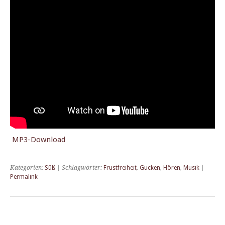
MP3-Down­load
Kategorien:
Süß
| Schlagwörter:
Frustfreiheit
,
Gucken
,
Hören
,
Musik
|
Permalink