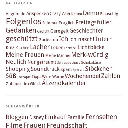
KATEGORIEN
Demo
Anspecken
Crazy Asia
Allgemein
Flauschig
Darum
Folgenlos
Freitagsfüller
Fraglich
Fototour
Gedanken
Geschlechter
Geregelt
Gedicht
geschützt
Ich
Intern
ich nasch!
Guckst du
Lacher
Lichtblicke
Kina
Leben
Klischee
Leckerei
Merk-würdig
Meine Frauen
Meine Männer
Neulich
Nur geträumt
Schokokäse
Schnappschuss
Stöckchen
Shopping
Soundtrack
Spam
Specials
Süß
Zahlen
Wochenende!
Tipps
Wirre Woche
Therapie
Ätzendkalender
Zuhause im Glück
SCHLAGWÖRTER
Fernsehen
Einkauf
Bloggen
Familie
Disney
Frauen
Filme
Freundschaft