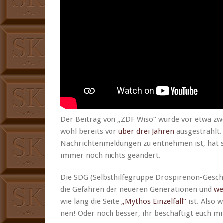
Der Beitrag von „ZDF Wiso“ wurde vor etwa zwe
wohl bere­its vor
über drei Jahren
aus­ges­trahlt
Nachricht­en­mel­dun­gen zu ent­nehmen ist, hat s
immer noch nichts geändert.
Die SDG (Selb­sthil­fe­gruppe Drospirenon-Gesc
die Gefahren der neueren Gen­er­a­tio­nen und
we
wie lang die Seite
„Mythos Einzelfall“
ist. Also w
nen! Oder noch bess­er, ihr beschäftigt euch m