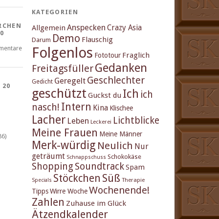
KATEGORIEN
RCHEN
Anspecken
Crazy Asia
Allgemein
0
Demo
Flauschig
Darum
Folgenlos
mentare
Fraglich
Fototour
Gedanken
Freitagsfüller
Geschlechter
Geregelt
Gedicht
 20
geschützt
Ich
ich
Guckst du
Intern
nasch!
Kina
Klischee
Lacher
Lichtblicke
Leben
Leckerei
Meine Frauen
Meine Männer
86)
Merk-würdig
Neulich
Nur
geträumt
Schokokäse
Schnappschuss
Shopping
Soundtrack
Spam
Stöckchen
Süß
Therapie
Specials
Wochenende!
Tipps
Wirre Woche
Zahlen
Zuhause im Glück
Ätzendkalender