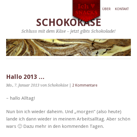
ÜBER
KONTAKT
SCHOKOKÄSE
Schluss mit dem Käse – jetzt gibts Schokolade!
Hallo 2013 …
Mo., 7. Januar 2013
von Schokokäse
|
2 Kommentare
– hal­lo Alltag!
Nun bin ich wieder daheim. Und „mor­gen“ (also heute)
lande ich dann wieder in meinem Arbeit­sall­t­ag. Aber schön
wars 🙂 Dazu mehr in den kom­menden Tagen.