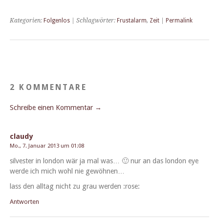
Kategorien:
Folgenlos
| Schlagwörter:
Frustalarm
,
Zeit
|
Permalink
2 KOMMENTARE
Schreibe einen Kommentar →
claudy
Mo., 7. Januar 2013 um 01:08
sil­vester in lon­don wär ja mal was… 🙂 nur an das lon­don eye
werde ich mich wohl nie gewöhnen…
lass den all­t­ag nicht zu grau wer­den :rose:
Antworten