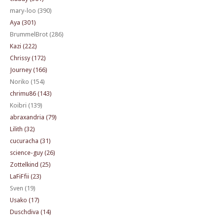
mary-loo (390)
Aya (301)
BrummelBrot (286)
Kazi (222)
Chrissy (172)
Journey (166)
Noriko (154)
chrimu86 (143)
Koibri (139)
abraxandria (79)
Lilith (32)
cucuracha (31)
science-guy (26)
Zottelkind (25)
LaFiFfii (23)
Sven (19)
Usako (17)
Duschdiva (14)