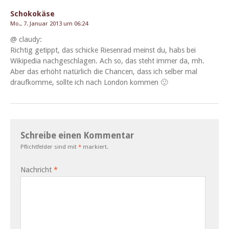
Schokokäse
Mo., 7. Januar 2013 um 06:24
@ claudy:
Richtig getippt, das schicke Riesen­rad meinst du, habs bei
Wikipedia nachgeschla­gen. Ach so, das ste­ht immer da, mh.
Aber das erhöht natür­lich die Chan­cen, dass ich sel­ber mal
draufkomme, sollte ich nach Lon­don kommen 🙂
Schreibe einen Kommentar
Pflichtfelder sind mit
*
markiert.
Nachricht
*