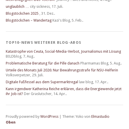
unglaublich …
city sickness
,
17. Juli.
Blogstöckchen 2025
,
31. Dez..
Blogstöckchen – Wandertag
Kazi's Blog
,
5. Feb..
TOP10-NEWS WEITERER BLOG-ABOS
Katastrophe von Ceuta, Social-Media-Verbot, Journalismus mit Lösung
BILDblog
,
7. Aug..
Problematische Beratung für die Pille danach
Pharmamas Blog
,
5. Aug..
Urteile des Monats Juli 2026: Nur Bewährungsstrafe für NSU-Helferin
Volksverpetzer
,
29. Juli.
Digitale Fußfessel aus dem Supermarktregal
law blog
,
17. Apr..
Kann irgendwer Katherina Reiche erklären, dass die Energiewende jetzt
ihr Job ist?
Der Graslutscher
,
14. Apr..
Proudly powered by
WordPress
|
Theme: Yoko von
Elmastudio
Oben