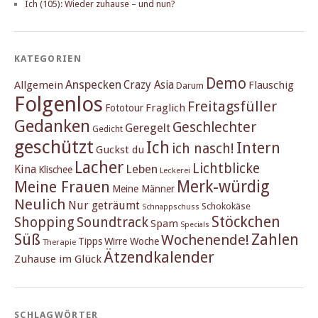
Ich (105): Wieder zuhause – und nun?
KATEGORIEN
Demo
Anspecken
Crazy Asia
Allgemein
Flauschig
Darum
Folgenlos
Freitagsfüller
Fraglich
Fototour
Gedanken
Geschlechter
Geregelt
Gedicht
geschützt
Ich
Intern
ich nasch!
Guckst du
Lacher
Lichtblicke
Kina
Leben
Klischee
Leckerei
Merk-würdig
Meine Frauen
Meine Männer
Neulich
Nur geträumt
Schokokäse
Schnappschuss
Stöckchen
Shopping
Soundtrack
Spam
Specials
Süß
Zahlen
Wochenende!
Tipps
Wirre Woche
Therapie
Ätzendkalender
Zuhause im Glück
SCHLAGWÖRTER