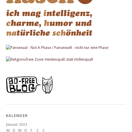
KALENDER
Januar 2013
M
D
M
D
F
S
S