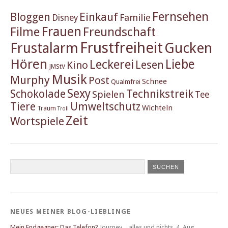
Fernsehen
Einkauf
Bloggen
Familie
Disney
Frauen
Filme
Freundschaft
Frustfreiheit
Frustalarm
Gucken
Hören
Liebe
Leckerei
Lesen
Kino
JMStV
Musik
Murphy
Post
Schnee
Qualmfrei
Sexy
Schokolade
Technikstreik
Spielen
Tee
Tiere
Umweltschutz
Wichteln
Traum
Troll
Zeit
Wortspiele
NEUES MEINER BLOG-LIEBLINGE
Mein Endgegner: Das Telefon?
Journey…alles und nichts
,
4. Aug..