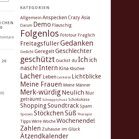
KATEGORIEN
Anspecken
Crazy Asia
Allgemein
Demo
RCHEN
Flauschig
Darum
0
Folgenlos
Fraglich
Fototour
mentare
Gedanken
Freitagsfüller
Geschlechter
Geregelt
Gedicht
geschützt
Ich
ich
Guckst du
 20
Intern
nasch!
Kina
Klischee
Lacher
Lichtblicke
Leben
Leckerei
Meine Frauen
Meine Männer
Merk-würdig
Neulich
Nur
86)
geträumt
Schokokäse
Schnappschuss
Shopping
Soundtrack
Spam
Stöckchen
Süß
Therapie
Specials
Wochenende!
Tipps
Wirre Woche
Zahlen
Zuhause im Glück
Ätzendkalender