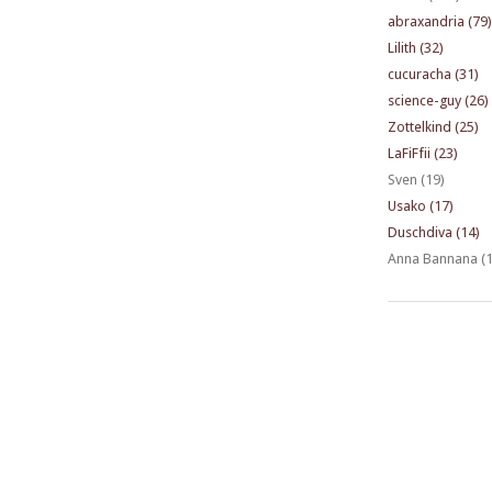
abraxandria (79)
Lilith (32)
cucuracha (31)
science-guy (26)
Zottelkind (25)
LaFiFfii (23)
Sven (19)
Usako (17)
Duschdiva (14)
Anna Bannana (1