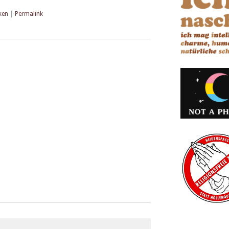
ken
|
Permalink