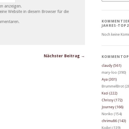
n anzeigen.
ne Website in diesem Browser für die
KOMMENTIE
mmentaren.
JAHRES-TOP2
Noch keine Kom
Nächster Beitrag →
KOMMENTOP
claudy (561)
mary-loo (390)
Aya (301)
BrummelBrot (2
Kazi (222)
Chrissy (172)
Journey (166)
Noriko (154)
chrimu86 (143)
Koibri (139)