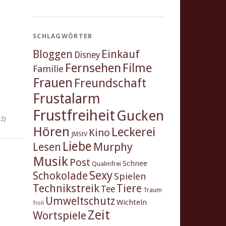
SCHLAGWÖRTER
Einkauf
Bloggen
Disney
Fernsehen
Filme
Familie
Frauen
Freundschaft
Frustalarm
Frustfreiheit
Gucken
2)
Hören
Leckerei
Kino
JMStV
Liebe
Murphy
Lesen
Musik
Post
Schnee
Qualmfrei
Sexy
Schokolade
Spielen
Technikstreik
Tiere
Tee
Traum
Umweltschutz
Wichteln
Troll
Zeit
Wortspiele