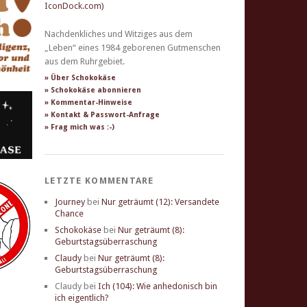
Nachdenkliches und Witziges aus dem
„Leben“ eines 1984 geborenen Gutmenschen
aus dem Ruhrgebiet.
» Über Schokokäse
» Schokokäse abonnieren
» Kommentar-Hinweise
» Kontakt & Passwort-Anfrage
» Frag mich was :-)
LETZTE KOMMENTARE
Journey
bei
Nur geträumt (12): Versandete
Chance
Schokokäse
bei
Nur geträumt (8):
Geburtstagsüberraschung
Claudy
bei
Nur geträumt (8):
Geburtstagsüberraschung
Claudy
bei
Ich (104): Wie anhedonisch bin
ich eigentlich?