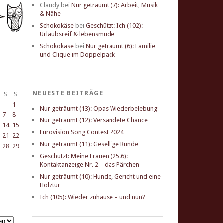
Claudy
bei
Nur geträumt (7): Arbeit, Musik
& Nähe
Schokokäse
bei
Geschützt: Ich (102):
Urlaubsreif & lebensmüde
Schokokäse
bei
Nur geträumt (6): Familie
und Clique im Doppelpack
NEUESTE BEITRÄGE
S
S
1
Nur geträumt (13): Opas Wiederbelebung
7
8
Nur geträumt (12): Versandete Chance
14
15
Eurovision Song Contest 2024
21
22
Nur geträumt (11): Gesellige Runde
28
29
Geschützt: Meine Frauen (25.6):
Kontaktanzeige Nr. 2 – das Pärchen
Nur geträumt (10): Hunde, Gericht und eine
Holztür
Ich (105): Wieder zuhause – und nun?