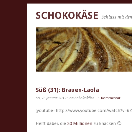
SCHOKOKÄSE
Schluss mit dem
Süß (31): Brauen-Laola
So., 8. Januar 2012
von Schokokäse
|
1 Kommentar
[youtube=http://www.youtube.com/watch?v=6Z
Helft dabei, die
20 Mil­lio­nen
zu knacken 😉