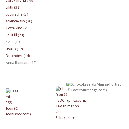
abraxandria (79)
Lilith (32)
cucuracha (31)
science-guy (26)
Zottelkind (25)
LaFiFfii (23)
Sven (19)
Usako (17)
Duschdiva (14)
Anna Bannana (12)