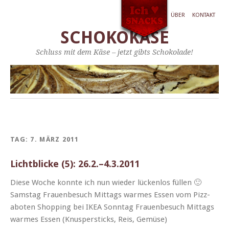
ÜBER
KONTAKT
SCHOKOKÄSE
Schluss mit dem Käse – jetzt gibts Schokolade!
TAG:
7. MÄRZ 2011
Lichtblicke (5): 26.2.–4.3.2011
Diese Woche kon­nte ich nun wieder lück­en­los füllen 🙂
Sam­stag Frauenbe­such Mit­tags warmes Essen vom Piz­z­
aboten Shop­ping bei IKEA Son­ntag Frauenbe­such Mit­tags
warmes Essen (Knus­per­sticks, Reis, Gemüse)