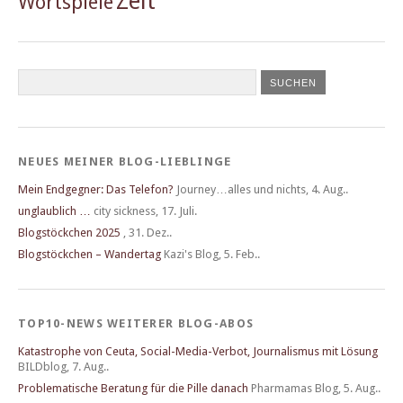
Zeit
Wortspiele
NEUES MEINER BLOG-LIEBLINGE
Mein Endgegner: Das Telefon?
Journey…alles und nichts
,
4. Aug..
unglaublich …
city sickness
,
17. Juli.
Blogstöckchen 2025
,
31. Dez..
Blogstöckchen – Wandertag
Kazi's Blog
,
5. Feb..
TOP10-NEWS WEITERER BLOG-ABOS
Katastrophe von Ceuta, Social-Media-Verbot, Journalismus mit Lösung
BILDblog
,
7. Aug..
Problematische Beratung für die Pille danach
Pharmamas Blog
,
5. Aug..