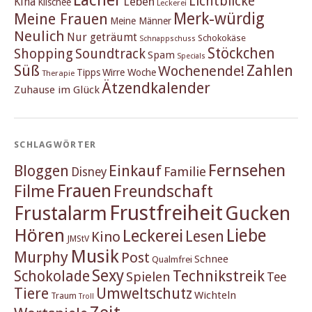
Lichtblicke
Kina
Leben
Klischee
Leckerei
Merk-würdig
Meine Frauen
Meine Männer
Neulich
Nur geträumt
Schokokäse
Schnappschuss
Stöckchen
Shopping
Soundtrack
Spam
Specials
Süß
Zahlen
Wochenende!
Tipps
Wirre Woche
Therapie
Ätzendkalender
Zuhause im Glück
SCHLAGWÖRTER
Fernsehen
Einkauf
Bloggen
Familie
Disney
Frauen
Filme
Freundschaft
Frustfreiheit
Frustalarm
Gucken
Hören
Liebe
Leckerei
Lesen
Kino
JMStV
Musik
Murphy
Post
Schnee
Qualmfrei
Sexy
Schokolade
Technikstreik
Spielen
Tee
Tiere
Umweltschutz
Wichteln
Traum
Troll