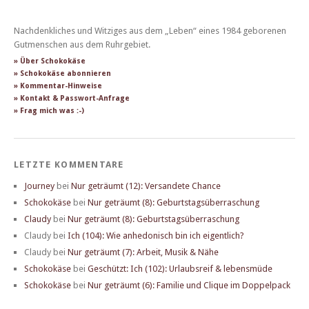
Nachdenkliches und Witziges aus dem „Leben“ eines 1984 geborenen
Gutmenschen aus dem Ruhrgebiet.
» Über Schokokäse
» Schokokäse abonnieren
» Kommentar-Hinweise
» Kontakt & Passwort-Anfrage
» Frag mich was :-)
LETZTE KOMMENTARE
Journey
bei
Nur geträumt (12): Versandete Chance
Schokokäse
bei
Nur geträumt (8): Geburtstagsüberraschung
Claudy
bei
Nur geträumt (8): Geburtstagsüberraschung
Claudy
bei
Ich (104): Wie anhedonisch bin ich eigentlich?
Claudy
bei
Nur geträumt (7): Arbeit, Musik & Nähe
Schokokäse
bei
Geschützt: Ich (102): Urlaubsreif & lebensmüde
Schokokäse
bei
Nur geträumt (6): Familie und Clique im Doppelpack