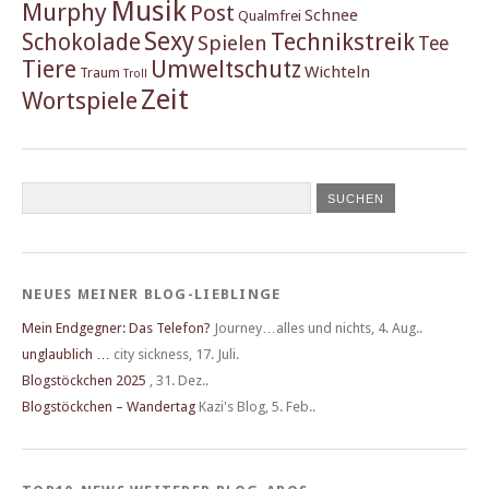
Musik
Murphy
Post
Schnee
Qualmfrei
Sexy
Schokolade
Technikstreik
Spielen
Tee
Tiere
Umweltschutz
Wichteln
Traum
Troll
Zeit
Wortspiele
NEUES MEINER BLOG-LIEBLINGE
Mein Endgegner: Das Telefon?
Journey…alles und nichts
,
4. Aug..
unglaublich …
city sickness
,
17. Juli.
Blogstöckchen 2025
,
31. Dez..
Blogstöckchen – Wandertag
Kazi's Blog
,
5. Feb..