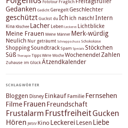
Folgenlos
Freitagsfüller
Fraglich
Fototour
Gedanken
Geschlechter
Geregelt
Gedicht
geschützt
Ich
Intern
ich nasch!
Guckst du
Lacher
Lichtblicke
Kina
Leben
Klischee
Leckerei
Merk-würdig
Meine Frauen
Meine Männer
Neulich
Nur geträumt
Schokokäse
Schnappschuss
Stöckchen
Shopping
Soundtrack
Spam
Specials
Süß
Zahlen
Wochenende!
Tipps
Wirre Woche
Therapie
Ätzendkalender
Zuhause im Glück
SCHLAGWÖRTER
Fernsehen
Einkauf
Bloggen
Familie
Disney
Frauen
Filme
Freundschaft
Frustfreiheit
Frustalarm
Gucken
Hören
Liebe
Leckerei
Lesen
Kino
JMStV