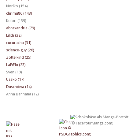
Noriko (154)
chrimu86 (143)
Koibri (139)
abraxandria (79)
Lilith (32)
cucuracha (31)
science-guy (26)
Zottelkind (25)
LaFiFfii (23)
Sven (19)
Usako (17)
Duschdiva (14)
Anna Bannana (12)