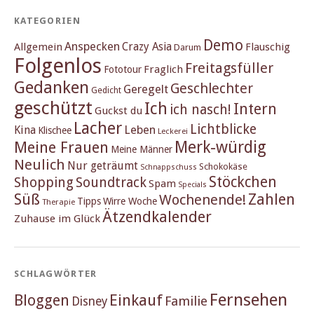
KATEGORIEN
Demo
Anspecken
Crazy Asia
Allgemein
Flauschig
Darum
Folgenlos
Freitagsfüller
Fraglich
Fototour
Gedanken
Geschlechter
Geregelt
Gedicht
geschützt
Ich
Intern
ich nasch!
Guckst du
Lacher
Lichtblicke
Kina
Leben
Klischee
Leckerei
Merk-würdig
Meine Frauen
Meine Männer
Neulich
Nur geträumt
Schokokäse
Schnappschuss
Stöckchen
Shopping
Soundtrack
Spam
Specials
Süß
Zahlen
Wochenende!
Tipps
Wirre Woche
Therapie
Ätzendkalender
Zuhause im Glück
SCHLAGWÖRTER
Fernsehen
Einkauf
Bloggen
Familie
Disney