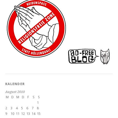
KALENDER
August 2010
M
D
M
D
F
S
S
1
2
3
4
5
6
7
8
9
10
11
12
13
14
15