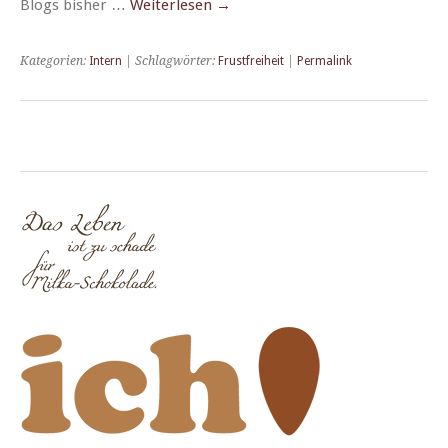
Blogs bish­er …
Weit­er­lesen
→
Kategorien:
Intern
| Schlagwörter:
Frustfreiheit
|
Permalink