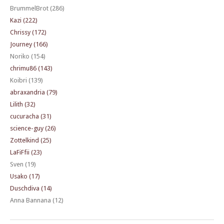
BrummelBrot (286)
Kazi (222)
Chrissy (172)
Journey (166)
Noriko (154)
chrimu86 (143)
Koibri (139)
abraxandria (79)
Lilith (32)
cucuracha (31)
science-guy (26)
Zottelkind (25)
LaFiFfii (23)
Sven (19)
Usako (17)
Duschdiva (14)
Anna Bannana (12)