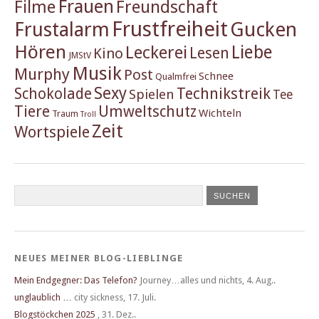
Frauen
Filme
Freundschaft
Frustfreiheit
Frustalarm
Gucken
Hören
Liebe
Leckerei
Lesen
Kino
JMStV
Musik
Murphy
Post
Schnee
Qualmfrei
Sexy
Schokolade
Technikstreik
Spielen
Tee
Tiere
Umweltschutz
Wichteln
Traum
Troll
Zeit
Wortspiele
NEUES MEINER BLOG-LIEBLINGE
Mein Endgegner: Das Telefon?
Journey…alles und nichts
,
4. Aug..
unglaublich …
city sickness
,
17. Juli.
Blogstöckchen 2025
,
31. Dez..