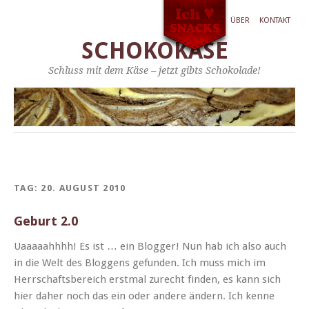
ÜBER
KONTAKT
SCHOKOKÄSE
Schluss mit dem Käse – jetzt gibts Schokolade!
TAG:
20. AUGUST 2010
Geburt 2.0
Uaaaaah­h­hh! Es ist … ein Blog­ger! Nun hab ich also auch
in die Welt des Bloggens gefun­den. Ich muss mich im
Herrschafts­bere­ich erst­mal zurecht find­en, es kann sich
hier daher noch das ein oder andere ändern. Ich kenne