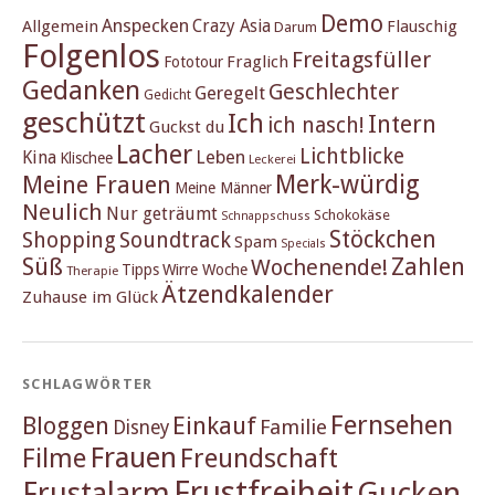
Demo
Anspecken
Crazy Asia
Allgemein
Flauschig
Darum
Folgenlos
Freitagsfüller
Fraglich
Fototour
Gedanken
Geschlechter
Geregelt
Gedicht
geschützt
Ich
Intern
ich nasch!
Guckst du
Lacher
Lichtblicke
Kina
Leben
Klischee
Leckerei
Merk-würdig
Meine Frauen
Meine Männer
Neulich
Nur geträumt
Schokokäse
Schnappschuss
Stöckchen
Shopping
Soundtrack
Spam
Specials
Süß
Zahlen
Wochenende!
Tipps
Wirre Woche
Therapie
Ätzendkalender
Zuhause im Glück
SCHLAGWÖRTER
Fernsehen
Einkauf
Bloggen
Familie
Disney
Frauen
Filme
Freundschaft
Frustfreiheit
Frustalarm
Gucken