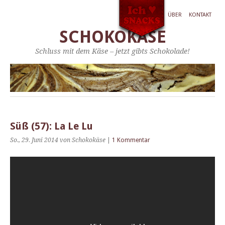
ÜBER
KONTAKT
SCHOKOKÄSE
Schluss mit dem Käse – jetzt gibts Schokolade!
Süß (57): La Le Lu
So., 29. Juni 2014
von Schokokäse
|
1 Kommentar