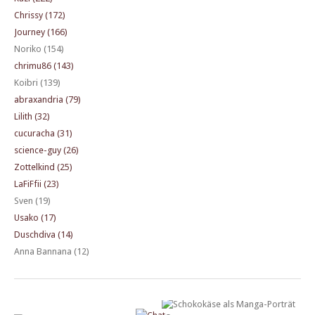
Chrissy (172)
Journey (166)
Noriko (154)
chrimu86 (143)
Koibri (139)
abraxandria (79)
Lilith (32)
cucuracha (31)
science-guy (26)
Zottelkind (25)
LaFiFfii (23)
Sven (19)
Usako (17)
Duschdiva (14)
Anna Bannana (12)