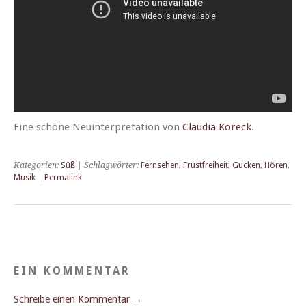
Eine schöne Neuin­ter­pre­ta­tion von
Clau­dia Koreck
.
Kategorien:
Süß
| Schlagwörter:
Fernsehen
,
Frustfreiheit
,
Gucken
,
Hören
,
Musik
|
Permalink
EIN KOMMENTAR
Schreibe einen Kommentar →