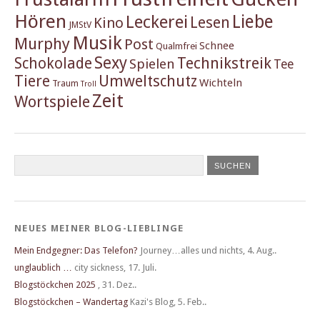
Hören
Liebe
Leckerei
Lesen
Kino
JMStV
Musik
Murphy
Post
Schnee
Qualmfrei
Sexy
Schokolade
Technikstreik
Spielen
Tee
Tiere
Umweltschutz
Wichteln
Traum
Troll
Zeit
Wortspiele
NEUES MEINER BLOG-LIEBLINGE
Mein Endgegner: Das Telefon?
Journey…alles und nichts
,
4. Aug..
unglaublich …
city sickness
,
17. Juli.
Blogstöckchen 2025
,
31. Dez..
Blogstöckchen – Wandertag
Kazi's Blog
,
5. Feb..