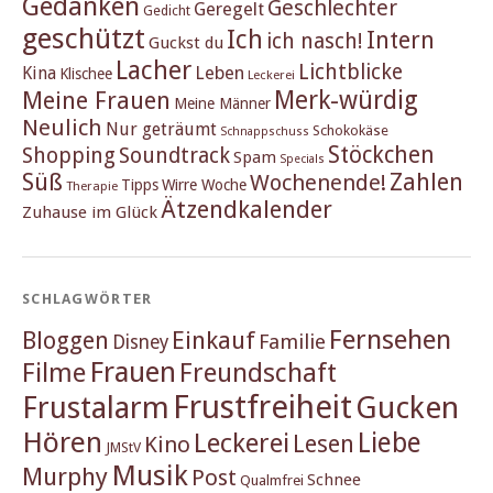
Gedanken
Geschlechter
Geregelt
Gedicht
geschützt
Ich
Intern
ich nasch!
Guckst du
Lacher
Lichtblicke
Kina
Leben
Klischee
Leckerei
Merk-würdig
Meine Frauen
Meine Männer
Neulich
Nur geträumt
Schokokäse
Schnappschuss
Stöckchen
Shopping
Soundtrack
Spam
Specials
Süß
Zahlen
Wochenende!
Tipps
Wirre Woche
Therapie
Ätzendkalender
Zuhause im Glück
SCHLAGWÖRTER
Fernsehen
Einkauf
Bloggen
Familie
Disney
Frauen
Filme
Freundschaft
Frustfreiheit
Frustalarm
Gucken
Hören
Liebe
Leckerei
Lesen
Kino
JMStV
Musik
Murphy
Post
Schnee
Qualmfrei