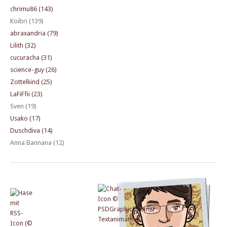
chrimu86 (143)
Koibri (139)
abraxandria (79)
Lilith (32)
cucuracha (31)
science-guy (26)
Zottelkind (25)
LaFiFfii (23)
Sven (19)
Usako (17)
Duschdiva (14)
Anna Bannana (12)