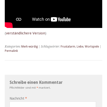
(
ver­ständlichere Ver­sion
)
Kategorien:
Merk-würdig
| Schlagwörter:
Frustalarm
,
Liebe
,
Wortspiele
|
Permalink
Schreibe einen Kommentar
Pflichtfelder sind mit
*
markiert.
Nachricht
*