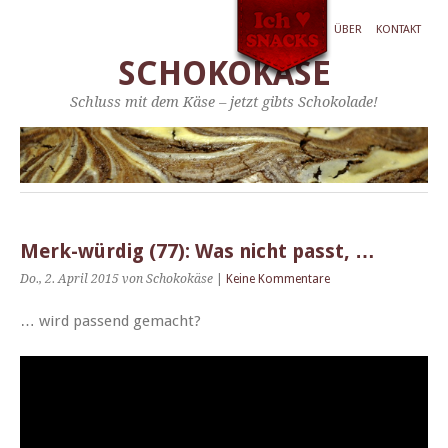
ÜBER
KONTAKT
SCHOKOKÄSE
Schluss mit dem Käse – jetzt gibts Schokolade!
Merk-würdig (77): Was nicht passt, …
Do., 2. April 2015
von Schokokäse
|
Keine Kommentare
… wird passend gemacht?