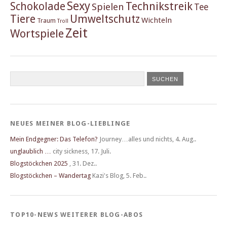
Sexy
Schokolade
Technikstreik
Spielen
Tee
Tiere
Umweltschutz
Wichteln
Traum
Troll
Zeit
Wortspiele
NEUES MEINER BLOG-LIEBLINGE
Mein Endgegner: Das Telefon?
Journey…alles und nichts
,
4. Aug..
unglaublich …
city sickness
,
17. Juli.
Blogstöckchen 2025
,
31. Dez..
Blogstöckchen – Wandertag
Kazi's Blog
,
5. Feb..
TOP10-NEWS WEITERER BLOG-ABOS