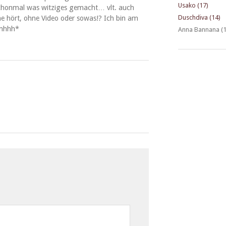
Usako (17)
schon­mal was witziges gemacht… vlt. auch
Duschdiva (14)
e hört, ohne Video oder sowas!? Ich bin am
*mhhh*
Anna Bannana (1