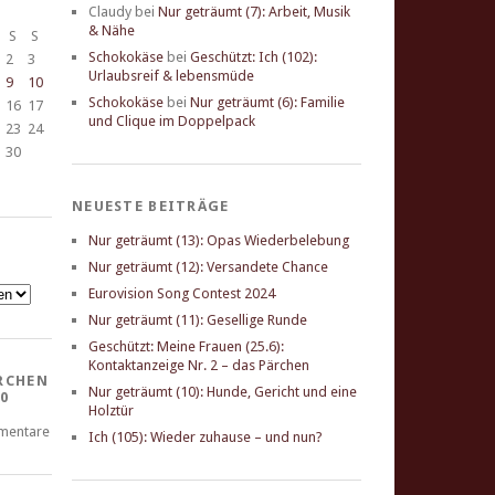
Claudy
bei
Nur geträumt (7): Arbeit, Musik
& Nähe
S
S
Schokokäse
bei
Geschützt: Ich (102):
2
3
Urlaubsreif & lebensmüde
9
10
Schokokäse
bei
Nur geträumt (6): Familie
16
17
und Clique im Doppelpack
23
24
30
NEUESTE BEITRÄGE
Nur geträumt (13): Opas Wiederbelebung
Nur geträumt (12): Versandete Chance
Eurovision Song Contest 2024
Nur geträumt (11): Gesellige Runde
Geschützt: Meine Frauen (25.6):
Kontaktanzeige Nr. 2 – das Pärchen
RCHEN
Nur geträumt (10): Hunde, Gericht und eine
0
Holztür
mentare
Ich (105): Wieder zuhause – und nun?