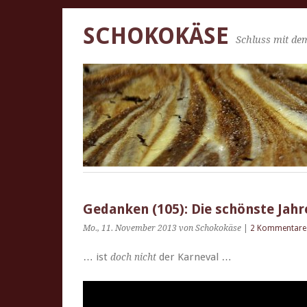
SCHOKOKÄSE
Schluss mit dem
Gedanken (105): Die schönste Jahr
Mo., 11. November 2013
von Schokokäse
|
2 Kommentare
… ist
der Karneval …
doch nicht