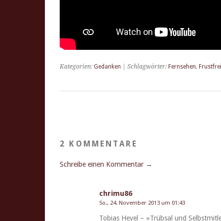
Kategorien:
Gedanken
| Schlagwörter:
Fernsehen
,
Frustfre
2 KOMMENTARE
Schreibe einen Kommentar →
chrimu86
So., 24. November 2013 um 01:43
Tobias Heyel – »Trüb­sal und Selb­st­mit