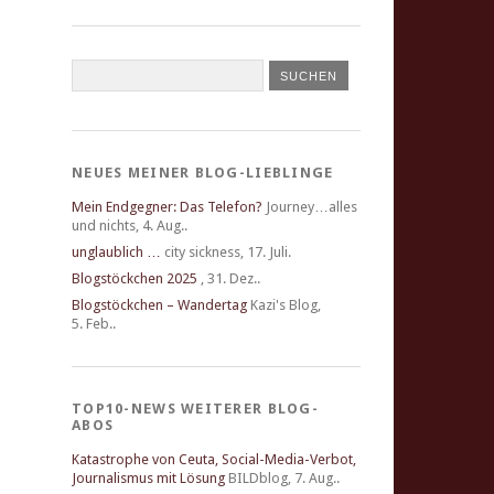
NEUES MEINER BLOG-LIEBLINGE
Mein Endgegner: Das Telefon?
Journey…alles
und nichts
,
4. Aug..
unglaublich …
city sickness
,
17. Juli.
Blogstöckchen 2025
,
31. Dez..
Blogstöckchen – Wandertag
Kazi's Blog
,
5. Feb..
TOP10-NEWS WEITERER BLOG-
ABOS
Katastrophe von Ceuta, Social-Media-Verbot,
Journalismus mit Lösung
BILDblog
,
7. Aug..