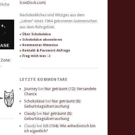
Nachdenkliches und Witziges aus dem
„Leben“ eines 1984 geborenen Gutmenschen
aus dem Ruhrgebiet.
» Über Schokokäse
» Schokokäse abonnieren
» Kommentar-Hinweise
» Kontakt & Passwort-Anfrage
» Frag mich was :-)
LETZTE KOMMENTARE
Journey
bei
Nur geträumt (12): Versandete
Chance
Schokokäse
bei
Nur geträumt (8):
Geburtstagsüberraschung
Claudy
bei
Nur geträumt (8):
Geburtstagsüberraschung
Claudy
bei
Ich (104): Wie anhedonisch bin
ich eigentlich?