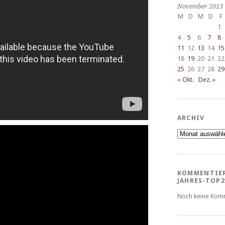
November 2013
M
D
M
D
F
1
4
5
6
7
8
11
12
13
14
15
18
19
20
21
22
25
26
27
28
29
« Okt.
Dez. »
ARCHIV
Archiv
KOMMENTIE
JAHRES-TOP2
Noch keine Kom