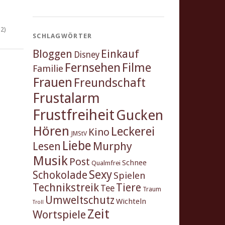
2)
SCHLAGWÖRTER
Einkauf
Bloggen
Disney
Fernsehen
Filme
Familie
Frauen
Freundschaft
Frustalarm
Frustfreiheit
Gucken
Hören
Leckerei
Kino
JMStV
Liebe
Murphy
Lesen
Musik
Post
Schnee
Qualmfrei
Sexy
Schokolade
Spielen
Technikstreik
Tiere
Tee
Traum
Umweltschutz
Wichteln
Troll
Zeit
Wortspiele