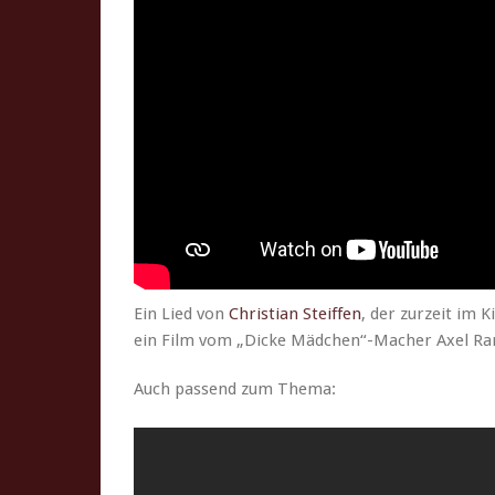
Ein Lied von
Chris­t­ian Steif­f­en
, der zurzeit im 
ein Film vom „Dicke Mädchen“-Macher Axel Ran
Auch passend zum Thema: