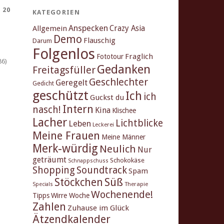
 20
KATEGORIEN
Anspecken
Crazy Asia
Allgemein
Demo
Flauschig
Darum
Folgenlos
Fraglich
Fototour
86)
Gedanken
Freitagsfüller
Geschlechter
Geregelt
Gedicht
geschützt
Ich
ich
Guckst du
Intern
nasch!
Kina
Klischee
Lacher
Lichtblicke
Leben
Leckerei
Meine Frauen
Meine Männer
Merk-würdig
Neulich
Nur
geträumt
Schokokäse
Schnappschuss
Shopping
Soundtrack
Spam
Stöckchen
Süß
Therapie
Specials
Wochenende!
Tipps
Wirre Woche
Zahlen
Zuhause im Glück
Ätzendkalender