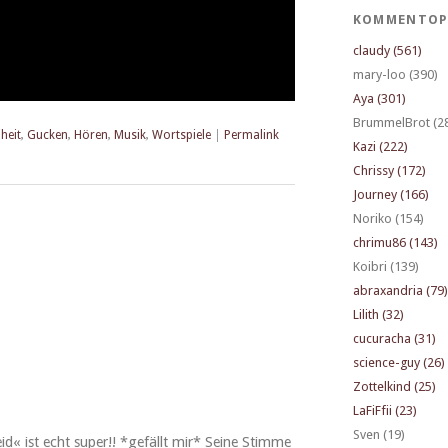
KOMMENTOP
claudy (561)
mary-loo (390)
Aya (301)
BrummelBrot (2
iheit
,
Gucken
,
Hören
,
Musik
,
Wortspiele
|
Permalink
Kazi (222)
Chrissy (172)
Journey (166)
Noriko (154)
chrimu86 (143)
Koibri (139)
abraxandria (79)
Lilith (32)
cucuracha (31)
science-guy (26)
Zottelkind (25)
LaFiFfii (23)
Sven (19)
leid« ist echt super!! *gefällt mir* Seine Stimme