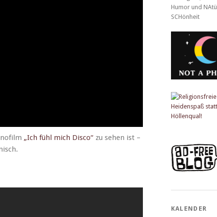
Kinofilm
„Ich fühl mich Dis­co“
zu sehen ist –
isch.
KALENDER