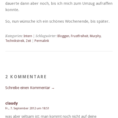
dauerte dann aber noch, bis ich mich zum Umzug aufraf­fen
konnte.
So, nun wün­sche ich ein schönes Woch­enende, bis später.
Kategorien:
Intern
| Schlagwörter:
Bloggen
,
Frustfreiheit
,
Murphy
,
Technikstreik
,
Zeit
|
Permalink
2 KOMMENTARE
Schreibe einen Kommentar →
claudy
Fr., 7. September 2012 um 18:51
was aber selt­sam ist: man kommt noch nicht auf deine