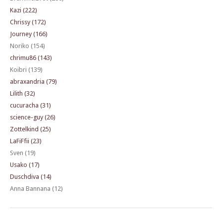
Kazi (222)
Chrissy (172)
Journey (166)
Noriko (154)
chrimu86 (143)
Koibri (139)
abraxandria (79)
Lilith (32)
cucuracha (31)
science-guy (26)
Zottelkind (25)
LaFiFfii (23)
Sven (19)
Usako (17)
Duschdiva (14)
Anna Bannana (12)