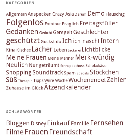
KATEGORIEN
Demo
Anspecken
Crazy Asia
Allgemein
Flauschig
Darum
Folgenlos
Freitagsfüller
Fraglich
Fototour
Gedanken
Geschlechter
Geregelt
Gedicht
geschützt
Ich
Intern
ich nasch!
Guckst du
Lacher
Lichtblicke
Kina
Leben
Klischee
Leckerei
Merk-würdig
Meine Frauen
Meine Männer
Neulich
Nur geträumt
Schokokäse
Schnappschuss
Stöckchen
Shopping
Soundtrack
Spam
Specials
Süß
Zahlen
Wochenende!
Tipps
Wirre Woche
Therapie
Ätzendkalender
Zuhause im Glück
SCHLAGWÖRTER
Fernsehen
Einkauf
Bloggen
Familie
Disney
Frauen
Filme
Freundschaft