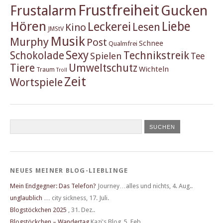
Frustfreiheit
Frustalarm
Gucken
Hören
Liebe
Leckerei
Lesen
Kino
JMStV
Musik
Murphy
Post
Schnee
Qualmfrei
Sexy
Schokolade
Technikstreik
Spielen
Tee
Tiere
Umweltschutz
Wichteln
Traum
Troll
Zeit
Wortspiele
NEUES MEINER BLOG-LIEBLINGE
Mein Endgegner: Das Telefon?
Journey…alles und nichts
,
4. Aug..
unglaublich …
city sickness
,
17. Juli.
Blogstöckchen 2025
,
31. Dez..
Blogstöckchen – Wandertag
Kazi's Blog
,
5. Feb..