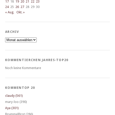
17
18
19
20
21
22
23
24
25
26
27
28
29
30
« Aug.
Okt. »
ARCHIV
Archiv
KOMMENTIERCHEN JAHRES-TOP20
Noch keine Kommentare
KOMMENTOP 20
claudy (561)
mary-loo (390)
Aya (301)
BrummelBrot (286)