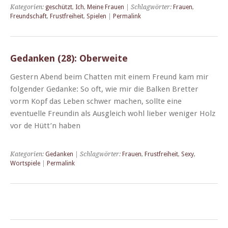
Kategorien:
geschützt
,
Ich
,
Meine Frauen
| Schlagwörter:
Frauen
,
Freundschaft
,
Frustfreiheit
,
Spielen
|
Permalink
Gedanken (28): Oberweite
Gestern Abend beim Chat­ten mit einem Fre­und kam mir
fol­gen­der Gedanke: So oft, wie mir die Balken Bret­ter
vorm Kopf das Leben schw­er machen, sollte eine
eventuelle Fre­undin als Aus­gle­ich wohl lieber weniger Holz
vor de Hütt’n haben
Kategorien:
Gedanken
| Schlagwörter:
Frauen
,
Frustfreiheit
,
Sexy
,
Wortspiele
|
Permalink