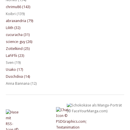
chrimu86 (143)
Koibri (139)
abraxandria (79)
Lilith (32)
cucuracha (31)
science-guy (26)
Zottelkind (25)
LaFiFfii (23)
Sven (19)
Usako (17)
Duschdiva (14)
Anna Bannana (12)