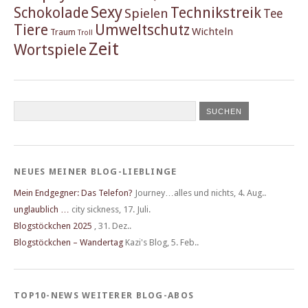
Sexy
Schokolade
Technikstreik
Spielen
Tee
Tiere
Umweltschutz
Wichteln
Traum
Troll
Zeit
Wortspiele
NEUES MEINER BLOG-LIEBLINGE
Mein Endgegner: Das Telefon?
Journey…alles und nichts
,
4. Aug..
unglaublich …
city sickness
,
17. Juli.
Blogstöckchen 2025
,
31. Dez..
Blogstöckchen – Wandertag
Kazi's Blog
,
5. Feb..
TOP10-NEWS WEITERER BLOG-ABOS