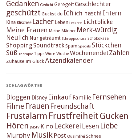
Gedanken
Geschlechter
Geregelt
Gedicht
geschützt
Ich
Intern
ich nasch!
Guckst du
Lacher
Lichtblicke
Kina
Leben
Klischee
Leckerei
Merk-würdig
Meine Frauen
Meine Männer
Neulich
Nur geträumt
Schokokäse
Schnappschuss
Stöckchen
Shopping
Soundtrack
Spam
Specials
Süß
Zahlen
Wochenende!
Tipps
Wirre Woche
Therapie
Ätzendkalender
Zuhause im Glück
SCHLAGWÖRTER
Fernsehen
Einkauf
Bloggen
Familie
Disney
Frauen
Filme
Freundschaft
Frustfreiheit
Frustalarm
Gucken
Hören
Liebe
Leckerei
Lesen
Kino
JMStV
Musik
Murphy
Post
Schnee
Qualmfrei