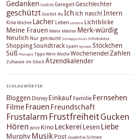
Gedanken
Geschlechter
Geregelt
Gedicht
geschützt
Ich
Intern
ich nasch!
Guckst du
Lacher
Lichtblicke
Kina
Leben
Klischee
Leckerei
Merk-würdig
Meine Frauen
Meine Männer
Neulich
Nur geträumt
Schokokäse
Schnappschuss
Stöckchen
Shopping
Soundtrack
Spam
Specials
Süß
Zahlen
Wochenende!
Tipps
Wirre Woche
Therapie
Ätzendkalender
Zuhause im Glück
SCHLAGWÖRTER
Fernsehen
Einkauf
Bloggen
Familie
Disney
Frauen
Filme
Freundschaft
Frustfreiheit
Frustalarm
Gucken
Hören
Liebe
Leckerei
Lesen
Kino
JMStV
Musik
Murphy
Post
Schnee
Qualmfrei