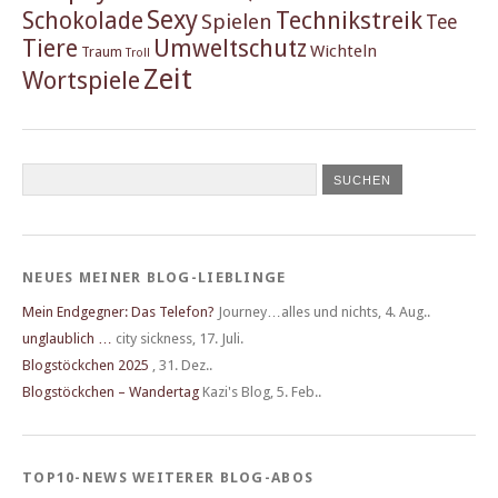
Sexy
Schokolade
Technikstreik
Spielen
Tee
Tiere
Umweltschutz
Wichteln
Traum
Troll
Zeit
Wortspiele
NEUES MEINER BLOG-LIEBLINGE
Mein Endgegner: Das Telefon?
Journey…alles und nichts
,
4. Aug..
unglaublich …
city sickness
,
17. Juli.
Blogstöckchen 2025
,
31. Dez..
Blogstöckchen – Wandertag
Kazi's Blog
,
5. Feb..
TOP10-NEWS WEITERER BLOG-ABOS