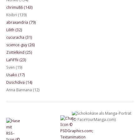
chrimu86 (143)
Koibri (139)
abraxandria (79)
Lilith (32)
cucuracha (31)
science-guy (26)
Zottelkind (25)
LaFiFfii (23)
Sven (19)
Usako (17)
Duschdiva (14)
Anna Bannana (12)