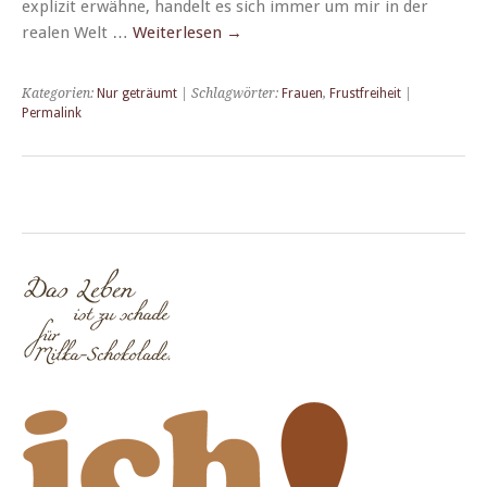
expliz­it erwähne, han­delt es sich immer um mir in der
realen Welt …
Weit­er­lesen
→
Kategorien:
Nur geträumt
| Schlagwörter:
Frauen
,
Frustfreiheit
|
Permalink